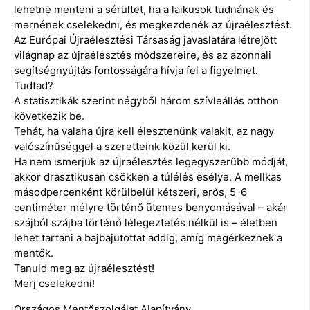
lehetne menteni a sérültet, ha a laikusok tudnának és
mernének cselekedni, és megkezdenék az újraélesztést.
Az Európai Újraélesztési Társaság javaslatára létrejött
világnap az újraélesztés módszereire, és az azonnali
segítségnyújtás fontosságára hívja fel a figyelmet.
Tudtad?
A statisztikák szerint négyből három szívleállás otthon
következik be.
Tehát, ha valaha újra kell élesztenünk valakit, az nagy
valószínűséggel a szeretteink közül kerül ki.
Ha nem ismerjük az újraélesztés legegyszerűbb módját,
akkor drasztikusan csökken a túlélés esélye. A mellkas
másodpercenként körülbelül kétszeri, erős, 5-6
centiméter mélyre történő ütemes benyomásával – akár
szájból szájba történő lélegeztetés nélkül is – életben
lehet tartani a bajbajutottat addig, amíg megérkeznek a
mentők.
Tanuld meg az újraélesztést!
Merj cselekedni!
Országos Mentőszolgálat Alapítvány