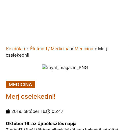
Kezdőlap
»
Életmód / Medicina
»
Medicina
»
Merj
cselekedni!
MEDICINA
Merj cselekedni!
2019. október 16.
05:47
Október 16: az Újraélesztés napja
Tudtad? Minél többen állnak körül egy baleseti sérültet,