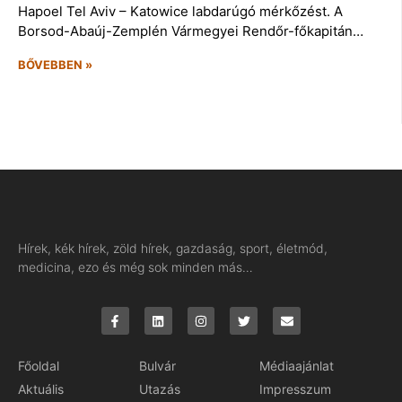
Hapoel Tel Aviv – Katowice labdarúgó mérkőzést. A
Borsod-Abaúj-Zemplén Vármegyei Rendőr-főkapitán…
BŐVEBBEN »
Hírek, kék hírek, zöld hírek, gazdaság, sport, életmód,
medicina, ezo és még sok minden más…
Főoldal
Bulvár
Médiaajánlat
Aktuális
Utazás
Impresszum