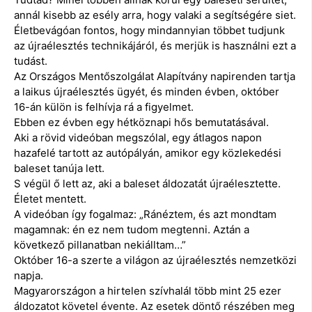
annál kisebb az esély arra, hogy valaki a segítségére siet.
Életbevágóan fontos, hogy mindannyian többet tudjunk
az újraélesztés technikájáról, és merjük is használni ezt a
tudást.
Az Országos Mentőszolgálat Alapítvány napirenden tartja
a laikus újraélesztés ügyét, és minden évben, október
16-án külön is felhívja rá a figyelmet.
Ebben ez évben egy hétköznapi hős bemutatásával.
Aki a rövid videóban megszólal, egy átlagos napon
hazafelé tartott az autópályán, amikor egy közlekedési
baleset tanúja lett.
S végül ő lett az, aki a baleset áldozatát újraélesztette.
Életet mentett.
A videóban így fogalmaz: „Ránéztem, és azt mondtam
magamnak: én ez nem tudom megtenni. Aztán a
következő pillanatban nekiálltam…”
Október 16-a szerte a világon az újraélesztés nemzetközi
napja.
Magyarországon a hirtelen szívhalál több mint 25 ezer
áldozatot követel évente. Az esetek döntő részében meg