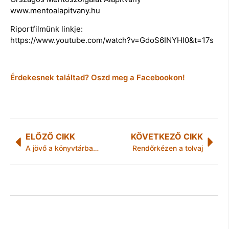
www.mentoalapitvany.hu
Riportfilmünk linkje:
https://www.youtube.com/watch?v=GdoS6INYHl0&t=17s
Érdekesnek találtad? Oszd meg a Facebookon!
ELŐZŐ CIKK
KÖVETKEZŐ CIKK
A jövő a könyvtárban kezdődik – a fiatalok olvasáskultúrájának is része a könyvtár
Rendőrkézen a tolvaj