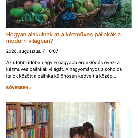
Hogyan alakulnak át a kézműves pálinkák a
modern világban?
2026. augusztus. 7. 10:07
Az utóbbi időben egyre nagyobb érdeklődés övezi a
kézműves pálinkák világát. A hagyományos alkoholos
italok között a pálinka különösen kedvelt a közép…
BŐVEBBEN »