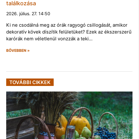
találkozása
2026. július. 27. 14:50
Ki ne csodálná meg az órák ragyogó csillogását, amikor
dekoratív kövek díszítik felületüket? Ezek az ékszerszerű
karórák nem véletlenül vonzzák a teki…
BŐVEBBEN »
TOVÁBBI CIKKEK