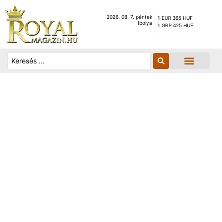
2026. 08. 7. péntek
1 EUR 365 HUF
Ibolya
1 GBP 425 HUF