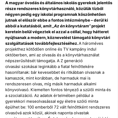
A magyar óvodás és általános iskolás gyerekek jelentős
része rendszeres könyvtárhasználó, közülük tízből
négyen pedig egy iskolai programnak köszönhetően
jutnak el először ebbe a fontos intézménybe – derül ki
abból a kutatásból, amit
„Az én könyvtáram”
projekt
keretein belül végeztek el azzal a céllal, hogy hátteret
nyújtsanak a modern, köznevelést támogató könyvtári
szolgáltatások továbbfejlesztéséhez.
A hároméves
projekthez kötődően online és TV kampány indul
októberben, ami az olvasás és a könyvtárhasználat
népszerűsítését támogatja. A Z generáció
olvasási szokásai leginkább a fiatal felnőttekére
hasonlítanak: bár kevesebbet és ritkábban olvasnak a
kamaszok, mint korábban, de harmaduk mai is
rendszeresen olvas, míg másik harmaduk alkalmi
könyvolvasó. Kiemelten fontos tényező a szülői minta és
a szocializáció. Az adatok értelmében például a
gyerekkori meseolvasással egy életre szóló minta
épülhet be: 100 emberből 72 vált felnőttként rendszeres
olvasóvá azok közül, akinek naponta olvastak