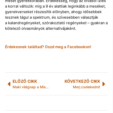
mesét gyerekkorában. Érdekesség, hogy az olvasói ízlés
a korral változik: míg a 9 év alattiak leginkább a meséket,
gyerekverseket részesítik előnyben, ahogy idősebbek
lesznek tágul a spektrum, és szívesebben választják
a kalandregényeket, szórakoztató regényeket – gyakran a
kötelező olvasmányok alternatívájaként.
Érdekesnek találtad? Oszd meg a Facebookon!
ELŐZŐ CIKK
KÖVETKEZŐ CIKK
Maki világnap a Miskolci Állatkertben
Merj cselekedni!