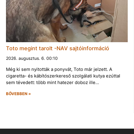
Toto megint tarolt -NAV sajtóinformáció
2026. augusztus. 6. 00:10
Még ki sem nyitották a ponyvát, Toto már jelzett. A
cigaretta- és kábítószerkereső szolgálati kutya ezúttal
sem tévedett: több mint hatezer doboz ille…
BŐVEBBEN »