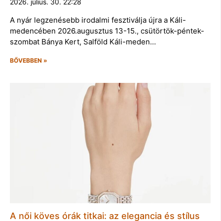
2026. július. 30. 22:28
A nyár legzenésebb irodalmi fesztiválja újra a Káli-
medencében 2026.augusztus 13-15., csütörtök-péntek-
szombat Bánya Kert, Salföld Káli-meden…
BŐVEBBEN »
A női köves órák titkai: az elegancia és stílus