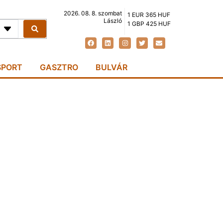
2026. 08. 8. szombat
1 EUR 365 HUF
László
1 GBP 425 HUF
SPORT
GASZTRO
BULVÁR