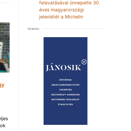
felavatásával ünnepelte 30
éves magyarországi
jelenlétét a Michelin
Hirdetés
gy
ljes
mok