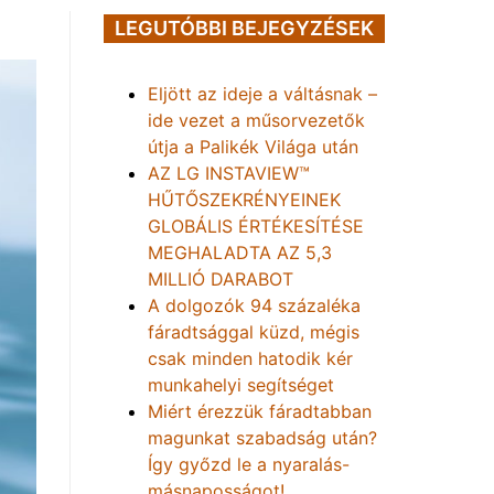
LEGUTÓBBI BEJEGYZÉSEK
Eljött az ideje a váltásnak –
ide vezet a műsorvezetők
útja a Palikék Világa után
AZ LG INSTAVIEW™
HŰTŐSZEKRÉNYEINEK
GLOBÁLIS ÉRTÉKESÍTÉSE
MEGHALADTA AZ 5,3
MILLIÓ DARABOT
A dolgozók 94 százaléka
fáradtsággal küzd, mégis
csak minden hatodik kér
munkahelyi segítséget
Miért érezzük fáradtabban
magunkat szabadság után?
Így győzd le a nyaralás-
másnaposságot!