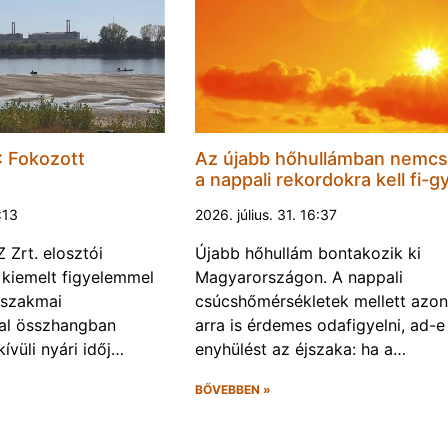
 Fokozott
Az újabb hőhullámban nemc
a nappali rekordokra kell fi-gy
1:13
2026. július. 31. 16:37
Zrt. elosztói
Újabb hőhullám bontakozik ki
 kiemelt figyelemmel
Magyarországon. A nappali
 szakmai
csúcshőmérsékletek mellett azo
val összhangban
arra is érdemes odafigyelni, ad-e
ívüli nyári időj…
enyhülést az éjszaka: ha a…
BŐVEBBEN »