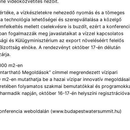
ne videóközvetítés nézőit.
 értéke, a vízkészletekre nehezedő nyomás és a tömeges
a technológia lehetőségei és szerepvállalása a közelgő
mfelkeltés mellett cselekvésre is buzdít, ezért a konferenc
ban fogalmazzák meg javaslataikat a vízzel kapcsolatos
sági és Külügyminisztérium az export növeléséért felelős
 Bizottság elnöke. A rendezvényt október 17-én délután
árja.
2000 m2-en
enntartható Megoldások” címmel megrendezett vízipari
 m2-en mutathatja be a hazai vízipar innovatív megoldásai
 keretében folyamatos szakmai bemutatókkal és programokk
armadik napján, október 16-17-én helyszíni regisztrációva
konferencia weboldalán (www.budapestwatersummit.hu)