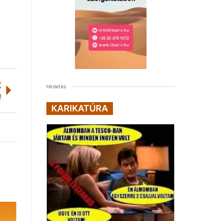
K
Hirdetés
!
KARIKATÚRA