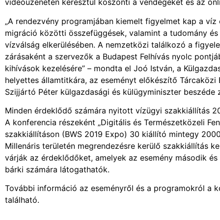
videóüzeneten keresztül köszönti a vendégeket és az onli
„A rendezvény programjában kiemelt figyelmet kap a víz
migráció közötti összefüggések, valamint a tudomány és 
vízválság elkerülésében. A nemzetközi találkozó a figyele
zárásaként a szervezők a Budapest Felhívás nyolc pontjá
kihívások kezelésére” – mondta el Joó István, a Külgazda
helyettes államtitkára, az eseményt előkészítő Tárcaközi
Szijjártó Péter külgazdasági és külügyminiszter beszéde z
Minden érdeklődő számára nyitott vízügyi szakkiállítás 
A konferencia részeként „Digitális és Természetközeli F
szakkiállításon (BWS 2019 Expo) 30 kiállító mintegy 2000
Millenáris területén megrendezésre kerülő szakkiállítás
várják az érdeklődőket, amelyek az esemény második és h
bárki számára látogathatók.
További információ az eseményről és a programokról a 
található.