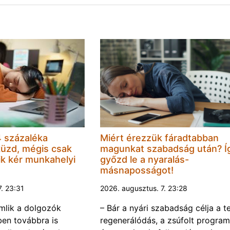
 százaléka
Miért érezzük fáradtabban
küzd, mégis csak
magunkat szabadság után? Í
k kér munkahelyi
győzd le a nyaralás-
másnaposságot!
7. 23:31
2026. augusztus. 7. 23:28
omlik a dolgozók
– Bár a nyári szabadság célja a te
ben továbbra is
regenerálódás, a zsúfolt progra