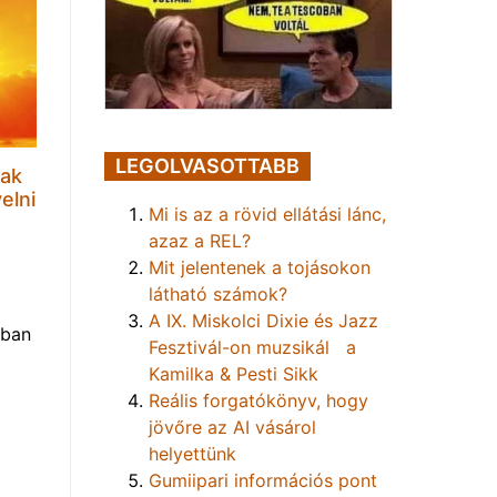
LEGOLVASOTTABB
sak
elni
Mi is az a rövid ellátási lánc,
azaz a REL?
Mit jelentenek a tojásokon
látható számok?
A IX. Miskolci Dixie és Jazz
nban
Fesztivál-on muzsikál a
Kamilka & Pesti Sikk
Reális forgatókönyv, hogy
jövőre az AI vásárol
helyettünk
Gumiipari információs pont