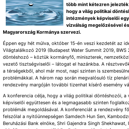
több mint kétezren jelezték
hogy a világ politikai dönté
intézmények képviselői egy
vízválság megelőzésével és
Magyarország Kormánya szervezi.
Éppen egy hét múlva, október 15-én veszi kezdetét az id
Világtalálkozó 2019 (Budapest Water Summit 2019, BWS 
döntéshozó – köztük kormányfő, miniszterek, nemzetközi
vezető tisztségviselői – látogat el hazánkba. A résztvevő
a térségekből, ahol már most, napi szinten is szembesülne
problémákkal. A három nap során megvalósuló tíz plenári
rendezvény margóján további tizenhat kísérő esemény vár
A konferencia célja, hogy a világ politikai döntéshozói, 
képviselői együttesen és a legmagasabb szinten foglalko
problémák megoldásával. A konferenciát a rendezvény fő
felszólal a nyitóünnepségen Samdech Hun Sen, Kambodzsa m
Beruházási Bank elnöke, Shri Gajendra Singh Shekhawat, I