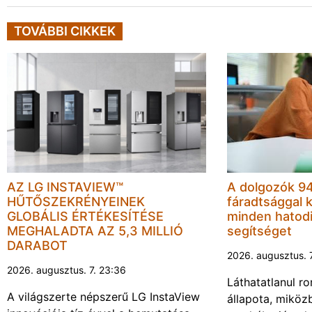
TOVÁBBI CIKKEK
AZ LG INSTAVIEW™
A dolgozók 94
HŰTŐSZEKRÉNYEINEK
fáradtsággal 
GLOBÁLIS ÉRTÉKESÍTÉSE
minden hatodi
MEGHALADTA AZ 5,3 MILLIÓ
segítséget
DARABOT
2026. augusztus. 
2026. augusztus. 7. 23:36
Láthatatlanul r
A világszerte népszerű LG InstaView
állapota, miköz