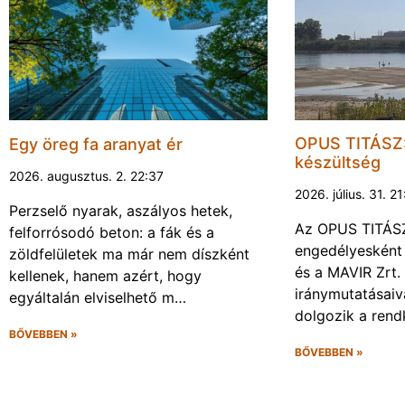
OPUS TITÁSZ:
Egy öreg fa aranyat ér
készültség
2026. augusztus. 2. 22:37
2026. július. 31. 2
Perzselő nyarak, aszályos hetek,
Az OPUS TITÁSZ 
felforrósodó beton: a fák és a
engedélyesként
zöldfelületek ma már nem díszként
és a MAVIR Zrt.
kellenek, hanem azért, hogy
iránymutatásai
egyáltalán elviselhető m…
dolgozik a rendk
BŐVEBBEN »
BŐVEBBEN »