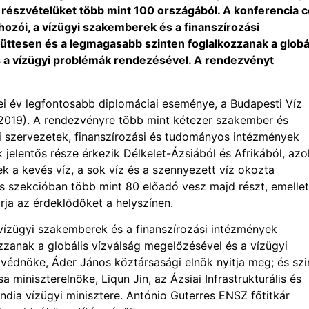
 részvételüket több mint 100 országából. A konferencia cé
shozói, a vízügyi szakemberek és a finanszírozási
üttesen és a legmagasabb szinten foglalkozzanak a globá
 a vízügyi problémák rendezésével. A rendezvényt
ei év legfontosabb diplomáciai eseménye, a Budapesti Víz
2019). A rendezvényre több mint kétezer szakember és
 szervezetek, finanszírozási és tudományos intézmények
k jelentős része érkezik Délkelet-Ázsiából és Afrikából, az
k a kevés víz, a sok víz és a szennyezett víz okozta
s szekcióban több mint 80 előadó vesz majd részt, emellet
ja az érdeklődőket a helyszínen.
a vízügyi szakemberek és a finanszírozási intézmények
zzanak a globális vízválság megelőzésével és a vízügyi
védnöke, Áder János köztársasági elnök nyitja meg; és szi
iniszterelnöke, Liqun Jin, az Ázsiai Infrastrukturális és
ndia vízügyi minisztere. António Guterres ENSZ főtitkár