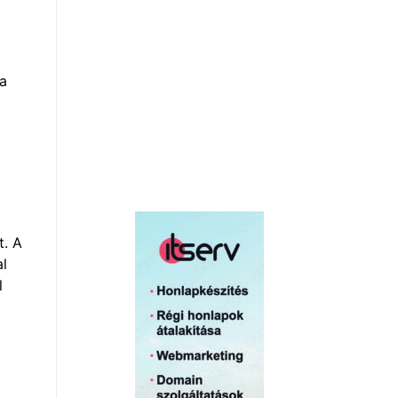
ia
t. A
al
l