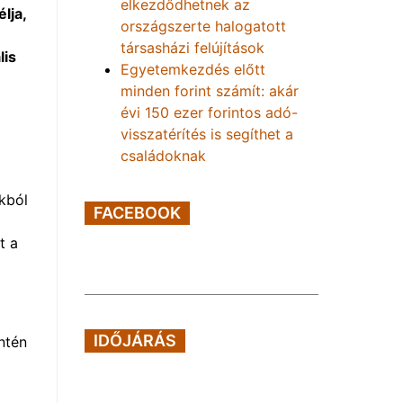
elkezdődhetnek az
lja,
országszerte halogatott
társasházi felújítások
lis
Egyetemkezdés előtt
minden forint számít: akár
évi 150 ezer forintos adó-
visszatérítés is segíthet a
családoknak
okból
FACEBOOK
t a
IDŐJÁRÁS
ntén