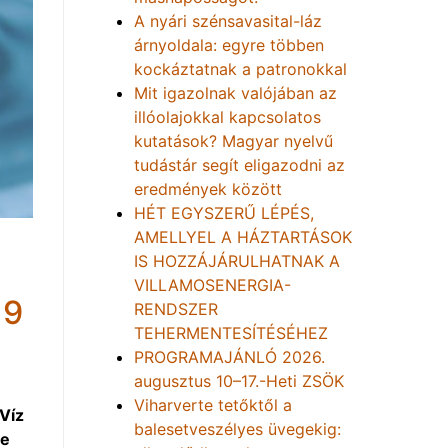
A nyári szénsavasital-láz
árnyoldala: egyre többen
kockáztatnak a patronokkal
Mit igazolnak valójában az
illóolajokkal kapcsolatos
kutatások? Magyar nyelvű
tudástár segít eligazodni az
eredmények között
HÉT EGYSZERŰ LÉPÉS,
AMELLYEL A HÁZTARTÁSOK
IS HOZZÁJÁRULHATNAK A
VILLAMOSENERGIA-
19
RENDSZER
TEHERMENTESÍTÉSÉHEZ
PROGRAMAJÁNLÓ 2026.
augusztus 10–17.-Heti ZSÖK
Viharverte tetőktől a
Víz
balesetveszélyes üvegekig:
re