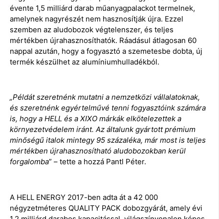
évente 1,5 milliárd darab műanyagpalackot termelnek,
amelynek nagyrészét nem hasznosítják újra. Ezzel
szemben az aludobozok végtelenszer, és teljes
mértékben újrahasznosíthatók. Ráadásul átlagosan 60
nappal azután, hogy a fogyasztó a szemetesbe dobta, új
termék készülhet az alumíniumhulladékból.
„Példát szeretnénk mutatni a nemzetközi vállalatoknak,
és szeretnénk egyértelművé tenni fogyasztóink számára
is, hogy a HELL és a XIXO márkák elkötelezettek a
környezetvédelem iránt. Az általunk gyártott prémium
minőségű italok mintegy 95 százaléka, már most is teljes
mértékben újrahasznosítható aludobozokban kerül
forgalomba
” – tette a hozzá Pantl Péter.
A HELL ENERGY 2017-ben adta át a 42 000
négyzetméteres QUALITY PACK dobozgyárát, amely évi
1,2 milliárd darabos kapacitással, világszínvonalon képes