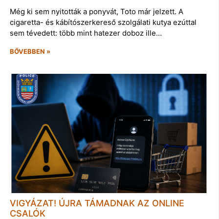
Még ki sem nyitották a ponyvát, Toto már jelzett. A
cigaretta- és kábítószerkereső szolgálati kutya ezúttal
sem tévedett: több mint hatezer doboz ille…
BŐVEBBEN »
VIGYÁZAT! ÚJRA TÁMADNAK AZ ONLINE
CSALÓK