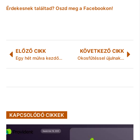
Érdekesnek találtad? Oszd meg a Facebookon!
ELŐZŐ CIKK
KÖVETKEZŐ CIKK
Egy hét múlva kezdődik a Budapesti Víz Világtalálkozó 2019
Okosfűtéssel újulnak meg az óvodák
KAPCSOLÓDÓ CIKKEK