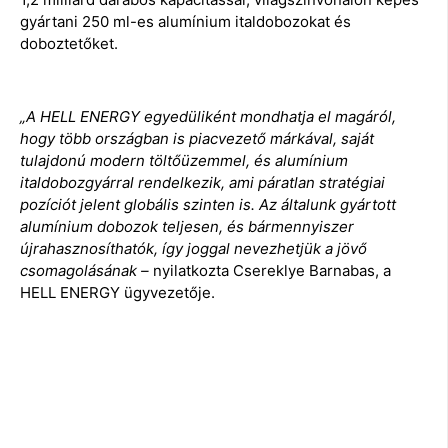
gyártani 250 ml-es alumínium italdobozokat és
doboztetőket.
„A HELL ENERGY egyedüliként mondhatja el magáról,
hogy több országban is piacvezető márkával, saját
tulajdonú modern töltőüzemmel, és alumínium
italdobozgyárral rendelkezik, ami páratlan stratégiai
pozíciót jelent globális szinten is. Az általunk gyártott
alumínium dobozok teljesen, és bármennyiszer
újrahasznosíthatók, így joggal nevezhetjük a jövő
csomagolásának –
nyilatkozta Csereklye Barnabas, a
HELL ENERGY ügyvezetője.