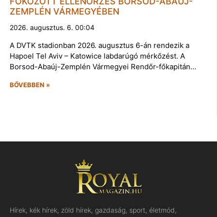
FOKOZOTT ELLENŐRZÉS BORSOD-ABAÚJ-
ZEMPLÉN VÁRMEGYÉBEN
2026. augusztus. 6. 00:04
A DVTK stadionban 2026. augusztus 6-án rendezik a
Hapoel Tel Aviv – Katowice labdarúgó mérkőzést. A
Borsod-Abaúj-Zemplén Vármegyei Rendőr-főkapitán…
BŐVEBBEN »
Hírek, kék hírek, zöld hírek, gazdaság, sport, életmód,