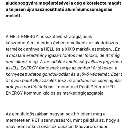
aludobozgyára megépítésével a cég elkötelezte magát
a teljesen újrahasznosítható alumíniumcsomagolás
mellett.
A HELL ENERGY hosszútávú stratégiájának
köszönhetően, minden évben emelkedik az aludobozos
termékek aránya a HELL és a XIXO márkák esetében.
„Ez
a mostani eredmény igazán fontos mérföldkő, de itt még
nem állunk meg. A társadalmi felelősségvállalás jegyében
a HELL ENERGY fontosnak tartja az emberi értékeket, a
környezettudatos gondolkodást és a jövő védelmét. Ezért
öt éven belül 99 százalék lesz az aludobozos csomagolás
aránya a portfóliónkban
– mondta el Pantl Péter a HELL
ENERGY kommunikációs és marketingigazgatója.
Az elmúlt időszakban nagyon sok hír jelent meg a
mérhetetlen PET szennyezésről, mint például az, hogy a
nagy nemzetközi gyártók pusztán Magyarországon