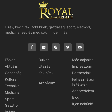
Hírek, kék hírek, zöld hírek, gazdaság, sport, életmód,
medicina, ezo és még sok minden más…
Főoldal
Bulvár
Médiaajánlat
Aktuális
Utazás
Impresszum
Gazdaság
Kék hírek
Partnereink
Kultúra
Felhasználási
Archívum
feltételek
Technika
Adatvédelem
Medicina
Blog
Sport
Írjon nekünk!
Gasztro
Bulvár