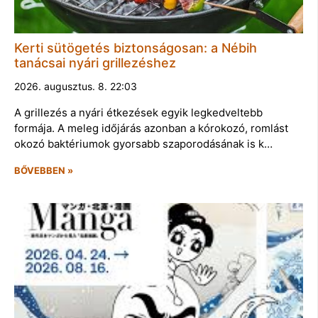
Kerti sütögetés biztonságosan: a Nébih
tanácsai nyári grillezéshez
2026. augusztus. 8. 22:03
A grillezés a nyári étkezések egyik legkedveltebb
formája. A meleg időjárás azonban a kórokozó, romlást
okozó baktériumok gyorsabb szaporodásának is k…
BŐVEBBEN »