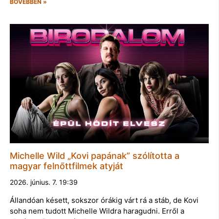
BŐVEBBEN »
Michelle Wild „Kovi papának” szólította a
magyar felnőttfilmek atyját
2026. június. 7. 19:39
Állandóan késett, sokszor órákig várt rá a stáb, de Kovi
soha nem tudott Michelle Wildra haragudni. Erről a