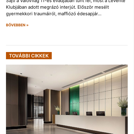
Sajti a ValóVilág 11-es évadjában tűnt fel, most a Levente
Klubjában adott megrázó interjút. Először mesélt
gyermekkori traumáiról, maffiózó édesapjár…
BŐVEBBEN »
TOVÁBBI CIKKEK