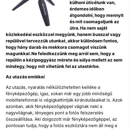
külhoni úticélunk van,
érdemes időben
átgondolni, hogy mennyit
és mit csomagoljunk az
útra. Ha nem saját
közlekedési eszközzel megyünk, hanem busszal vagy
repülővel tervezzük utunkat, akkor különösen fontos,
hogy hány darab és mekkora csomagot viszünk
magunkkal. Ne feledkezzünk meg arról sem, hogy a
repülőn a kézipoggyász mérete és súlya mellett az sem
mindegy, hogy mit vihetünk fel az utastérbe.
Az utazás emlékei
Az utazás, nyaralás nélkülözhetetlen kelléke a
fényképezőgép, igaz, sokan már egy jobb minőségű
mobiltelefonnal is végigkattintják kirándulásaikat is. Azok
azonban, akik fényképezőgéppel vágnak neki a
nagyvilágnak, lényeges pont a fotós felszerelés
összeállítása. Aki dolgozott már fényképezőgéppel, az
pontosan tudja, hogy a fotós eszköztára nem áll meg a