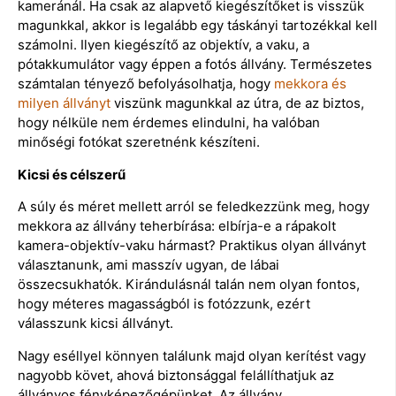
kameránál. Ha csak az alapvető kiegészítőket is visszük
magunkkal, akkor is legalább egy táskányi tartozékkal kell
számolni. Ilyen kiegészítő az objektív, a vaku, a
pótakkumulátor vagy éppen a fotós állvány. Természetes
számtalan tényező befolyásolhatja, hogy
mekkora és
milyen állványt
viszünk magunkkal az útra, de az biztos,
hogy nélküle nem érdemes elindulni, ha valóban
minőségi fotókat szeretnénk készíteni.
Kicsi és célszerű
A súly és méret mellett arról se feledkezzünk meg, hogy
mekkora az állvány teherbírása: elbírja-e a rápakolt
kamera-objektív-vaku hármast? Praktikus olyan állványt
választanunk, ami masszív ugyan, de lábai
összecsukhatók. Kirándulásnál talán nem olyan fontos,
hogy méteres magasságból is fotózzunk, ezért
válasszunk kicsi állványt.
Nagy eséllyel könnyen találunk majd olyan kerítést vagy
nagyobb követ, ahová biztonsággal felállíthatjuk az
állványos fényképezőgépünket. Az állvány