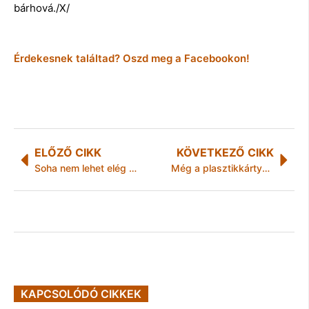
bárhová./X/
Érdekesnek találtad? Oszd meg a Facebookon!
ELŐZŐ CIKK
KÖVETKEZŐ CIKK
Soha nem lehet elég korán kezdeni a zenei nevelést
Még a plasztikkártyáknak is kell a védelem!
KAPCSOLÓDÓ CIKKEK