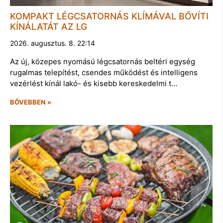
KOMPAKT LÉGCSATORNÁS KLÍMÁVAL BŐVÍTI
KÍNÁLATÁT AZ LG
2026. augusztus. 8. 22:14
Az új, közepes nyomású légcsatornás beltéri egység
rugalmas telepítést, csendes működést és intelligens
vezérlést kínál lakó- és kisebb kereskedelmi t…
BŐVEBBEN »