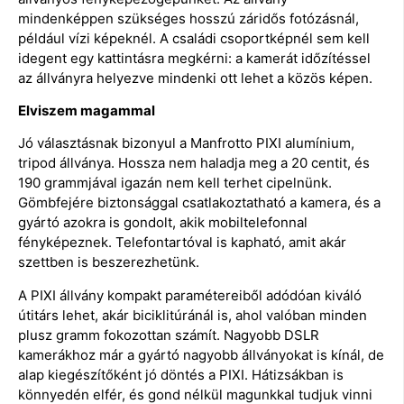
mindenképpen szükséges hosszú záridős fotózásnál,
például vízi képeknél. A családi csoportképnél sem kell
idegent egy kattintásra megkérni: a kamerát időzítéssel
az állványra helyezve mindenki ott lehet a közös képen.
Elviszem magammal
Jó választásnak bizonyul a Manfrotto PIXI alumínium,
tripod állványa. Hossza nem haladja meg a 20 centit, és
190 grammjával igazán nem kell terhet cipelnünk.
Gömbfejére biztonsággal csatlakoztatható a kamera, és a
gyártó azokra is gondolt, akik mobiltelefonnal
fényképeznek. Telefontartóval is kapható, amit akár
szettben is beszerezhetünk.
A PIXI állvány kompakt paramétereiből adódóan kiváló
útitárs lehet, akár biciklitúránál is, ahol valóban minden
plusz gramm fokozottan számít. Nagyobb DSLR
kamerákhoz már a gyártó nagyobb állványokat is kínál, de
alap kiegészítőként jó döntés a PIXI. Hátizsákban is
könnyedén elfér, és gond nélkül magunkkal tudjuk vinni