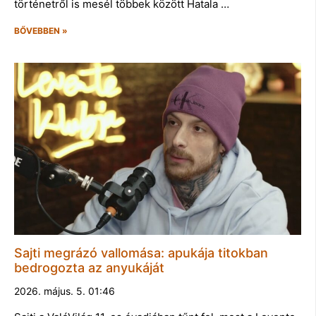
történetről is mesél többek között Hatala …
BŐVEBBEN »
Sajti megrázó vallomása: apukája titokban
bedrogozta az anyukáját
2026. május. 5. 01:46