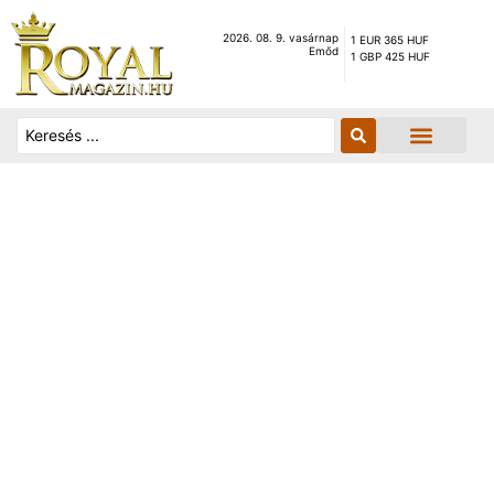
2026. 08. 9. vasárnap
1 EUR 365 HUF
Emőd
1 GBP 425 HUF