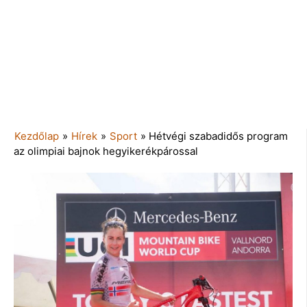
Kezdőlap
»
Hírek
»
Sport
»
Hétvégi szabadidős program
az olimpiai bajnok hegyikerékpárossal