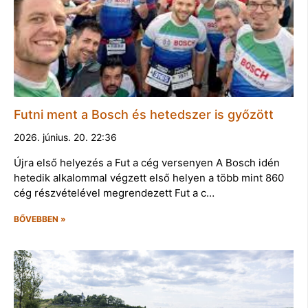
Futni ment a Bosch és hetedszer is győzött
2026. június. 20. 22:36
Újra első helyezés a Fut a cég versenyen A Bosch idén
hetedik alkalommal végzett első helyen a több mint 860
cég részvételével megrendezett Fut a c…
BŐVEBBEN »