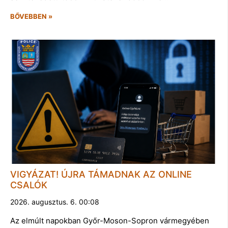
BŐVEBBEN »
VIGYÁZAT! ÚJRA TÁMADNAK AZ ONLINE
CSALÓK
2026. augusztus. 6. 00:08
Az elmúlt napokban Győr-Moson-Sopron vármegyében