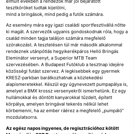
elmúlt években a rendezők már jól bejáratott
tesztköröket tudtak kijelölni,
mind a bringások, mind pedig a futók számára.
Az esemény mára egy igazi családi sportfesztivállá nőtte
ki magát. A szervezők ugyanis gondoskodnak róla, hogy a
család minden tagja találjon számára megfelelő
szórakozást. A tesztelésen túl már második alkalommal
rendeznek utánpótlás hegyikerékpáros Helló Bringás
Eleminátor versenyt, a Superior MTB Team
szervezésében. A Budapest Futóklub a tesztnap idejére
közösségi futást szervez. A legkisebbek egy gyermek
KRESZ-parkban barátkozhatnak a közlekedési
alapismeretekkel. Készül egy úgynevezett pumpapálya is,
amelyet a BMX krossz versenyekről ismerhetünk. Ez egy
hullámokkal és döntött kanyarokkal tűzdelt, épített
körpálya, amelyen bringával tekerés nélkül lehet
körbemenni, ha az ember ráérez a megfelelő „pumpáló”
mozdulatsorra.
Az egész napos ingyenes, de regisztrációhoz kötött