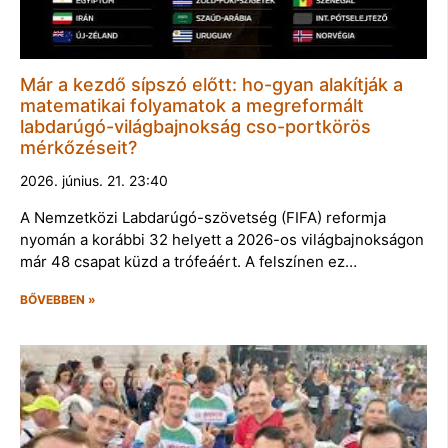
Már a kezdő sípszó előtt: ho-gyan alakítják a
matematikai folyamatok a megreformált
labdarúgó-világbajnokság cso-portkörös
mérkőzéseit?
2026. június. 21. 23:40
A Nemzetközi Labdarúgó-szövetség (FIFA) reformja
nyomán a korábbi 32 helyett a 2026-os világbajnokságon
már 48 csapat küzd a trófeáért. A felszínen ez…
BŐVEBBEN »