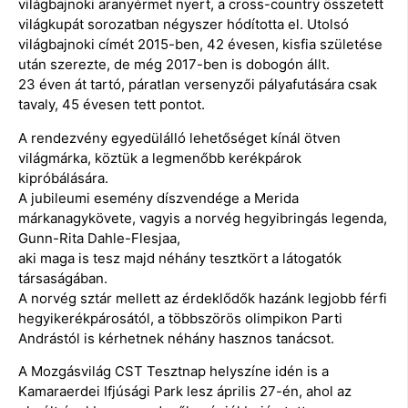
világbajnoki aranyérmet nyert, a cross-country összetett
világkupát sorozatban négyszer hódította el. Utolsó
világbajnoki címét 2015-ben, 42 évesen, kisfia születése
után szerezte, de még 2017-ben is dobogón állt.
23 éven át tartó, páratlan versenyzői pályafutására csak
tavaly, 45 évesen tett pontot.
A rendezvény egyedülálló lehetőséget kínál ötven
világmárka, köztük a legmenőbb kerékpárok
kipróbálására.
A jubileumi esemény díszvendége a Merida
márkanagykövete, vagyis a norvég hegyibringás legenda,
Gunn-Rita Dahle-Flesjaa,
aki maga is tesz majd néhány tesztkört a látogatók
társaságában.
A norvég sztár mellett az érdeklődők hazánk legjobb férfi
hegyikerékpárosától, a többszörös olimpikon Parti
Andrástól is kérhetnek néhány hasznos tanácsot.
A Mozgásvilág CST Tesztnap helyszíne idén is a
Kamaraerdei Ifjúsági Park lesz április 27-én, ahol az