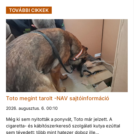
TOVÁBBI CIKKEK
Toto megint tarolt -NAV sajtóinformáció
2026. augusztus. 6. 00:10
Még ki sem nyitották a ponyvát, Toto már jelzett. A
cigaretta- és kábítószerkereső szolgálati kutya ezúttal
sem tévedett: több mint hatezer doboz ille…