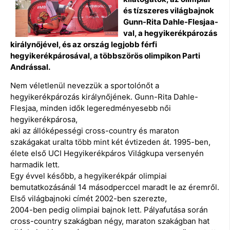
és tízszeres világbajnok
Gunn-Rita Dahle-Flesjaa-
val, a hegyikerékpározás
királynőjével, és az ország legjobb férfi
hegyikerékpárosával, a többszörös olimpikon Parti
Andrással.
Nem véletlenül nevezzük a sportolónőt a
hegyikerékpározás királynőjének. Gunn-Rita Dahle-
Flesjaa, minden idők legeredményesebb női
hegyikerékpárosa,
aki az állóképességi cross-country és maraton
szakágakat uralta több mint két évtizeden át. 1995-ben,
élete első UCI Hegyikerékpáros Világkupa versenyén
harmadik lett.
Egy évvel később, a hegyikerékpár olimpiai
bemutatkozásánál 14 másodperccel maradt le az éremről.
Első világbajnoki címét 2002-ben szerezte,
2004-ben pedig olimpiai bajnok lett. Pályafutása során
cross-country szakágban négy, maraton szakágban hat