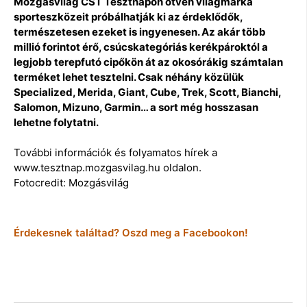
Mozgásvilág CST Tesztnapon ötven világmárka
sporteszközeit próbálhatják ki az érdeklődők,
természetesen ezeket is ingyenesen. Az akár több
millió forintot érő, csúcskategóriás kerékpároktól a
legjobb terepfutó cipőkön át az okosórákig számtalan
terméket lehet tesztelni. Csak néhány közülük
Specialized, Merida, Giant, Cube, Trek, Scott, Bianchi,
Salomon, Mizuno, Garmin… a sort még hosszasan
lehetne folytatni.
További információk és folyamatos hírek a
www.tesztnap.mozgasvilag.hu oldalon.
Fotocredit: Mozgásvilág
Érdekesnek találtad? Oszd meg a Facebookon!