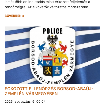
ismét több online csalás miatt érkezett feljelentés a
rendőrségre. Az elkövetők változatos módszerekk…
BŐVEBBEN »
FOKOZOTT ELLENŐRZÉS BORSOD-ABAÚJ-
ZEMPLÉN VÁRMEGYÉBEN
2026. augusztus. 6. 00:04