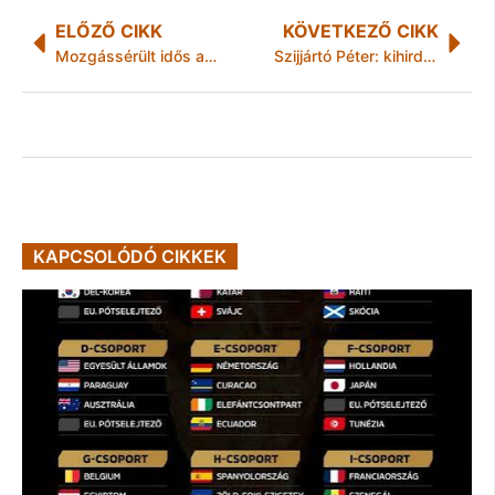
ELŐZŐ CIKK
KÖVETKEZŐ CIKK
Mozgássérült idős asszonyt mentett ki a tűzből egy pénzügyőr
Szijjártó Péter: kihirdették a Budapest-Belgrád vasútvonal felújítására kiírt tender győztesét
KAPCSOLÓDÓ CIKKEK