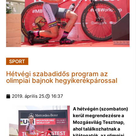
SPORT
Hétvégi szabadidős program az
olimpiai bajnok hegyikerékpárossal
2019. április 25.
16:37
A hétvégén (szombaton)
kerül megrendezésre a
Mozgásvilág Tesztnap,
ahol találkozhatnak a
kilátogatók, az olimpiai