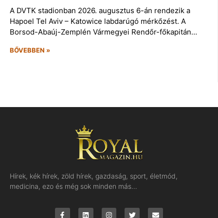
A DVTK stadionban 2026. augusztus 6-án rendezik a
Hapoel Tel Aviv – Katowice labdarúgó mérkőzést. A
Borsod-Abaúj-Zemplén Vármegyei Rendőr-főkapitán…
BŐVEBBEN »
Hírek, kék hírek, zöld hírek, gazdaság, sport, életmód,
medicina, ezo és még sok minden más…