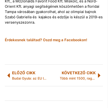
Kft., a McDonalds Favorit Food Kft. Miskolc, és a Nord-
Orient Kft. anyagi segítségének köszönhetően a floridai
Tampa városában gyakorolhat, ahol az olimpiai bajnok
Szabó Gabriella és kajakos és edzője is készül a 2019-es
versenyszezonra.
Érdekesnek találtad? Oszd meg a Facebookon!
ELŐZŐ CIKK
KÖVETKEZŐ CIKK
Budai Gyula: az EU legnagyobb állategészségügyi kihívása az afrikai sertéspestis
Több mint 1500, ragasztószalaggal körbetekert teknőst foglaltak le Manilában