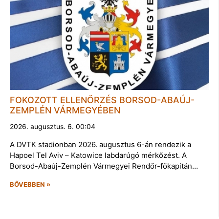
FOKOZOTT ELLENŐRZÉS BORSOD-ABAÚJ-
ZEMPLÉN VÁRMEGYÉBEN
2026. augusztus. 6. 00:04
A DVTK stadionban 2026. augusztus 6-án rendezik a
Hapoel Tel Aviv – Katowice labdarúgó mérkőzést. A
Borsod-Abaúj-Zemplén Vármegyei Rendőr-főkapitán…
BŐVEBBEN »