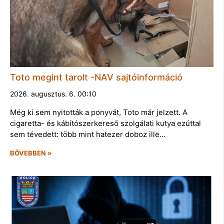
Toto megint tarolt -NAV sajtóinformáció
2026. augusztus. 6. 00:10
Még ki sem nyitották a ponyvát, Toto már jelzett. A
cigaretta- és kábítószerkereső szolgálati kutya ezúttal
sem tévedett: több mint hatezer doboz ille…
BŐVEBBEN »