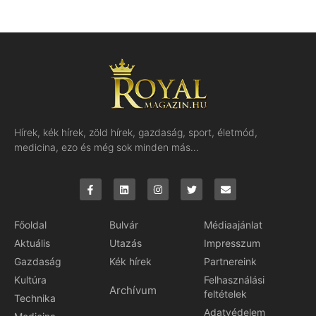
Hírek, kék hírek, zöld hírek, gazdaság, sport, életmód,
medicina, ezo és még sok minden más…
Főoldal
Bulvár
Médiaajánlat
Aktuális
Utazás
Impresszum
Gazdaság
Kék hírek
Partnereink
Kultúra
Felhasználási
Archívum
feltételek
Technika
Adatvédelem