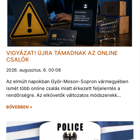
VIGYÁZAT! ÚJRA TÁMADNAK AZ ONLINE
CSALÓK
2026. augusztus. 6. 00:08
Az elmúlt napokban Győr-Moson-Sopron vármegyében
ismét több online csalás miatt érkezett feljelentés a
rendőrségre. Az elkövetők változatos módszerekk…
BŐVEBBEN »