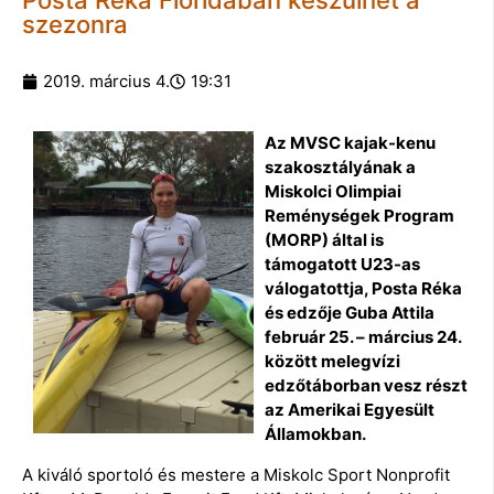
Posta Réka Floridában készülhet a
szezonra
2019. március 4.
19:31
Az MVSC kajak-kenu
szakosztályának a
Miskolci Olimpiai
Reménységek Program
(MORP) által is
támogatott U23-as
válogatottja, Posta Réka
és edzője Guba Attila
február 25. – március 24.
között melegvízi
edzőtáborban vesz részt
az Amerikai Egyesült
Államokban.
A kiváló sportoló és mestere a Miskolc Sport Nonprofit