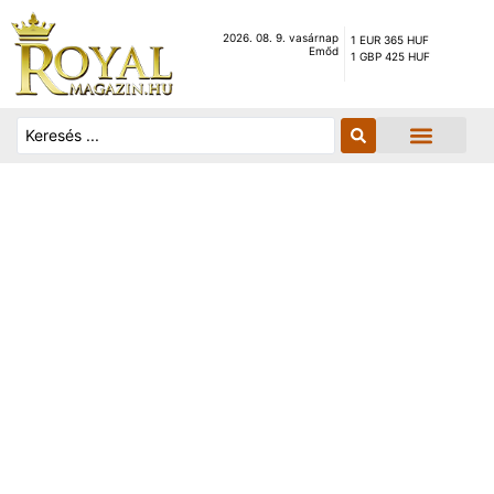
2026. 08. 9. vasárnap
1 EUR 365 HUF
Emőd
1 GBP 425 HUF