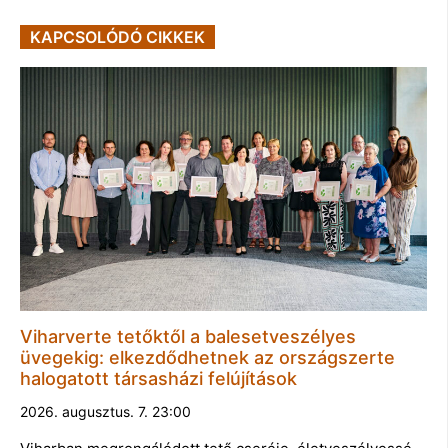
KAPCSOLÓDÓ CIKKEK
Viharverte tetőktől a balesetveszélyes
üvegekig: elkezdődhetnek az országszerte
halogatott társasházi felújítások
2026. augusztus. 7. 23:00