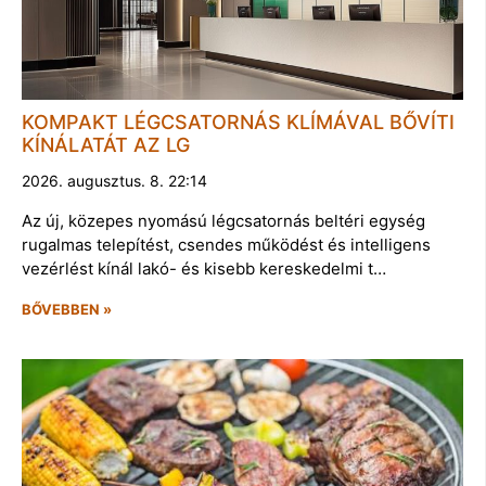
KOMPAKT LÉGCSATORNÁS KLÍMÁVAL BŐVÍTI
KÍNÁLATÁT AZ LG
2026. augusztus. 8. 22:14
Az új, közepes nyomású légcsatornás beltéri egység
rugalmas telepítést, csendes működést és intelligens
vezérlést kínál lakó- és kisebb kereskedelmi t…
BŐVEBBEN »