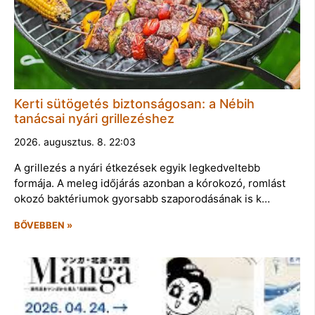
Kerti sütögetés biztonságosan: a Nébih
tanácsai nyári grillezéshez
2026. augusztus. 8. 22:03
A grillezés a nyári étkezések egyik legkedveltebb
formája. A meleg időjárás azonban a kórokozó, romlást
okozó baktériumok gyorsabb szaporodásának is k…
BŐVEBBEN »