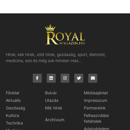
Hírek, kék hírek, zöld hírek, gazdaság, sport, életmód,
medicina, ezo és még sok minden más…
Főoldal
Bulvár
Médiaajánlat
Aktuális
Utazás
Impresszum
Gazdaság
Kék hírek
Partnereink
Kultúra
Felhasználási
Archívum
feltételek
Technika
Adatvédelem