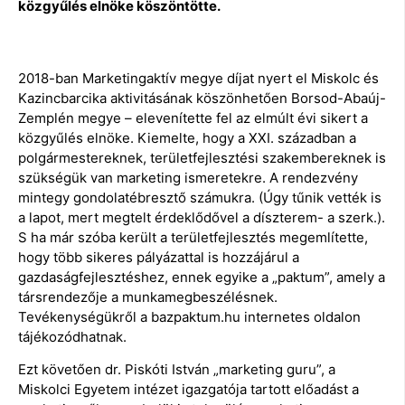
közgyűlés elnöke köszöntötte.
2018-ban Marketingaktív megye díjat nyert el Miskolc és
Kazincbarcika aktivitásának köszönhetően Borsod-Abaúj-
Zemplén megye – elevenítette fel az elmúlt évi sikert a
közgyűlés elnöke. Kiemelte, hogy a XXI. században a
polgármestereknek, területfejlesztési szakembereknek is
szükségük van marketing ismeretekre. A rendezvény
mintegy gondolatébresztő számukra. (Úgy tűnik vették is
a lapot, mert megtelt érdeklődővel a díszterem- a szerk.).
S ha már szóba került a területfejlesztés megemlítette,
hogy több sikeres pályázattal is hozzájárul a
gazdaságfejlesztéshez, ennek egyike a „paktum”, amely a
társrendezője a munkamegbeszélésnek.
Tevékenységükről a bazpaktum.hu internetes oldalon
tájékozódhatnak.
Ezt követően dr. Piskóti István „marketing guru”, a
Miskolci Egyetem intézet igazgatója tartott előadást a