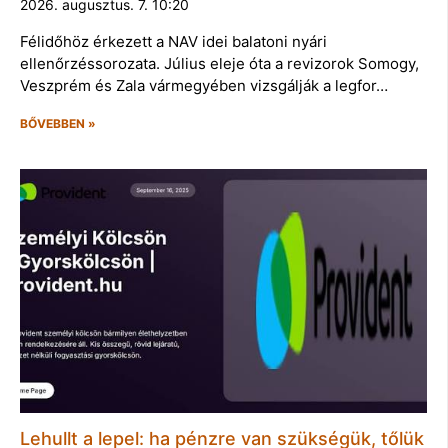
2026. augusztus. 7. 10:20
Félidőhöz érkezett a NAV idei balatoni nyári
ellenőrzéssorozata. Július eleje óta a revizorok Somogy,
Veszprém és Zala vármegyében vizsgálják a legfor…
BŐVEBBEN »
Lehullt a lepel: ha pénzre van szükségük, tőlük