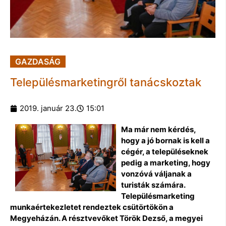
GAZDASÁG
Településmarketingről tanácskoztak
2019. január 23.
15:01
Ma már nem kérdés,
hogy a jó bornak is kell a
cégér, a településeknek
pedig a marketing, hogy
vonzóvá váljanak a
turisták számára.
Településmarketing
munkaértekezletet rendeztek csütörtökön a
Megyeházán. A résztvevőket Török Dezső, a megyei