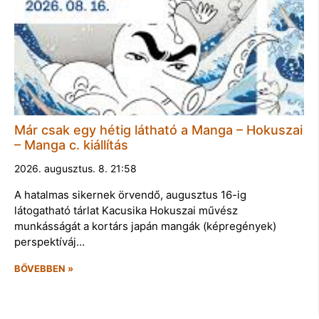
Már csak egy hétig látható a Manga – Hokuszai
– Manga c. kiállítás
2026. augusztus. 8. 21:58
A hatalmas sikernek örvendő, augusztus 16-ig
látogatható tárlat Kacusika Hokuszai művész
munkásságát a kortárs japán mangák (képregények)
perspektíváj…
BŐVEBBEN »