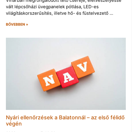
Viharban megrongálódott tető cseréje, életveszélyessé
vált lépcsőházi üvegpanelek pótlása, LED-es
világításkorszerűsítés, illetve hő- és füstelvezető …
BŐVEBBEN »
Nyári ellenőrzések a Balatonnál – az első félidő
végén