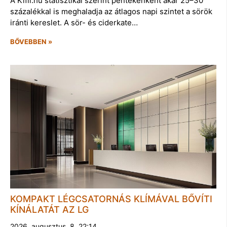
A Kifli.hu statisztikái szerint péntekenként akár 25–30
százalékkal is meghaladja az átlagos napi szintet a sörök
iránti kereslet. A sör- és ciderkate…
BŐVEBBEN »
KOMPAKT LÉGCSATORNÁS KLÍMÁVAL BŐVÍTI
KÍNÁLATÁT AZ LG
2026. augusztus. 8. 22:14