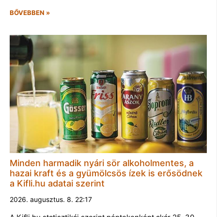
BŐVEBBEN »
Minden harmadik nyári sör alkoholmentes, a
hazai kraft és a gyümölcsös ízek is erősödnek
a Kifli.hu adatai szerint
2026. augusztus. 8. 22:17