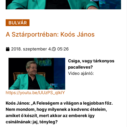
BULVÁR
A Sztárportréban: Koós János
2018. szeptember 4.
05:26
Csiga, vagy tárkonyos
pacalleves?
Video ajánló:
https://youtu.be/UUzPS_qIklY
Koós János: „A Feleségem a világon a legjobban főz.
Nem mondom, hogy milyenek a kedvenc ételeim,
amiket ő készít, mert akkor az emberek így
csinálnának: jaj, tényleg?