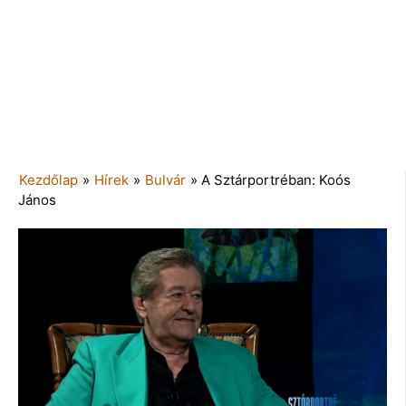
Kezdőlap
»
Hírek
»
Bulvár
»
A Sztárportréban: Koós
János