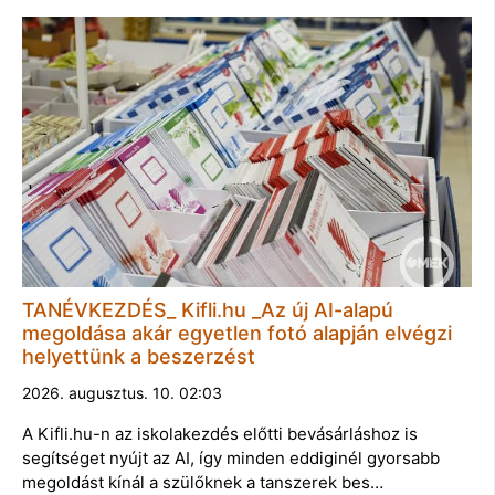
TANÉVKEZDÉS_ Kifli.hu _Az új AI-alapú
megoldása akár egyetlen fotó alapján elvégzi
helyettünk a beszerzést
2026. augusztus. 10. 02:03
A Kifli.hu-n az iskolakezdés előtti bevásárláshoz is
segítséget nyújt az AI, így minden eddiginél gyorsabb
megoldást kínál a szülőknek a tanszerek bes…