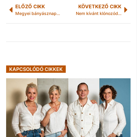
ELŐZŐ CIKK
KÖVETKEZŐ CIKK
Megyei bányásznap Rudolftelepen
Nem kívánt klónozódás
KAPCSOLÓDÓ CIKKEK