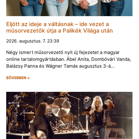
Eljött az ideje a váltásnak – ide vezet a
műsorvezetők útja a Palikék Világa után
2026. augusztus. 7. 23:39
Négy ismert műsorvezető nyit új fejezetet a magyar
online tartalomgyártásban. Ábel Anita, Dombóvári Vanda,
Balázsy Panna és Wágner Tamás augusztus 3-á…
BŐVEBBEN »