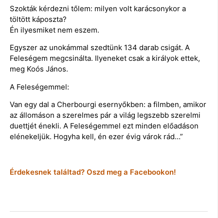
Szokták kérdezni tőlem: milyen volt karácsonykor a
töltött káposzta?
Én ilyesmiket nem eszem.
Egyszer az unokámmal szedtünk 134 darab csigát. A
Feleségem megcsinálta. Ilyeneket csak a királyok ettek,
meg Koós János.
A Feleségemmel:
Van egy dal a Cherbourgi esernyőkben: a filmben, amikor
az állomáson a szerelmes pár a világ legszebb szerelmi
duettjét énekli. A Feleségemmel ezt minden előadáson
elénekeljük. Hogyha kell, én ezer évig várok rád…”
Érdekesnek találtad? Oszd meg a Facebookon!