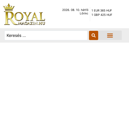
2026. 08. 10. hétfő
1 EUR 365 HUF
Lőrinc
1 GBP 425 HUF