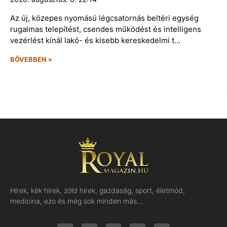
Az új, közepes nyomású légcsatornás beltéri egység
rugalmas telepítést, csendes működést és intelligens
vezérlést kínál lakó- és kisebb kereskedelmi t…
BŐVEBBEN »
Hírek, kék hírek, zöld hírek, gazdaság, sport, életmód,
medicina, ezo és még sok minden más…