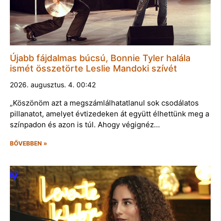
Újabb fájdalmas búcsú, Bonnie Tyler halála
ismét összetörte Leslie Mandoki szívét
2026. augusztus. 4. 00:42
„Köszönöm azt a megszámlálhatatlanul sok csodálatos
pillanatot, amelyet évtizedeken át együtt élhettünk meg a
színpadon és azon is túl. Ahogy végignéz…
BŐVEBBEN »