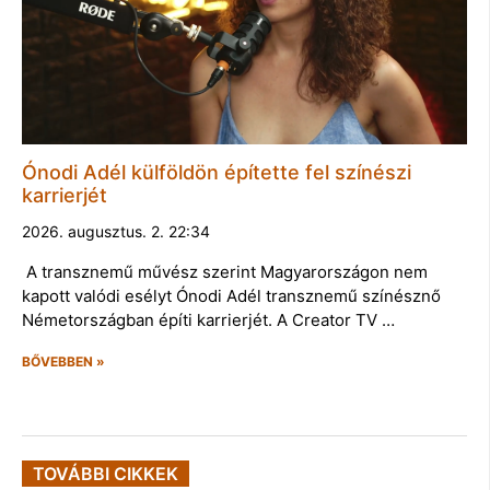
Ónodi Adél külföldön építette fel színészi
karrierjét
2026. augusztus. 2. 22:34
A transznemű művész szerint Magyarországon nem
kapott valódi esélyt Ónodi Adél transznemű színésznő
Németországban építi karrierjét. A Creator TV …
BŐVEBBEN »
TOVÁBBI CIKKEK