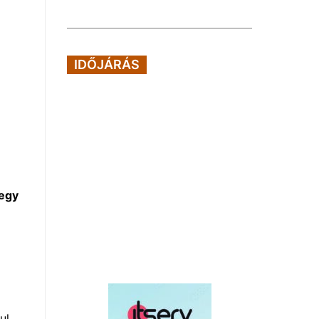
IDŐJÁRÁS
 egy
ul