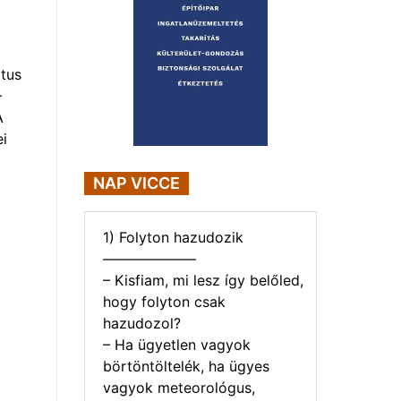
tus
–
A
i
NAP VICCE
1) Folyton hazudozik
——————–
– Kisfiam, mi lesz így belőled,
hogy folyton csak
hazudozol?
– Ha ügyetlen vagyok
börtöntöltelék, ha ügyes
vagyok meteorológus,