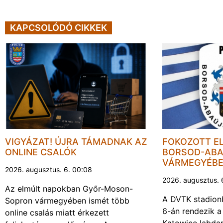
KAPCSOLÓDÓ CIKKEK
VIGYÁZAT! ÚJRA TÁMADNAK AZ
FOKOZOTT E
ONLINE CSALÓK
BORSOD-ABA
VÁRMEGYÉB
2026. augusztus. 6. 00:08
2026. augusztus. 
Az elmúlt napokban Győr-Moson-
A DVTK stadion
Sopron vármegyében ismét több
6-án rendezik a
online csalás miatt érkezett
Katowice labda