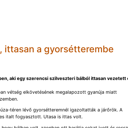
l, ittasan a gyorsétterembe
n, aki egy szerencsi szilveszteri bálból ittasan vezetett
tban vétség elkövetésének megalapozott gyanúja miatt
 szemben.
Búza-téren lévő gyorsétteremnél igazoltatták a járőrök. A
italt fogyasztott. Utasa is ittas volt.
hogy bálban volt, azonban ott barátja sokat ivott és rossz