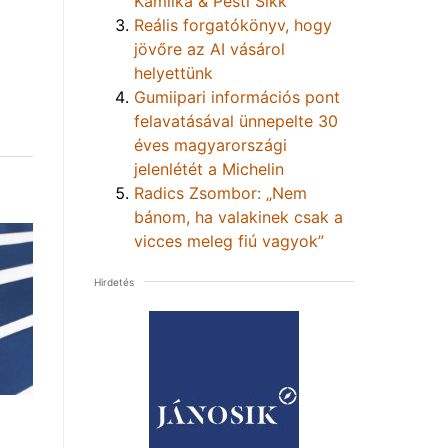
Kamilka & Pesti Sikk
Reális forgatókönyv, hogy
jövőre az AI vásárol
helyettünk
Gumiipari információs pont
felavatásával ünnepelte 30
éves magyarországi
jelenlétét a Michelin
Radics Zsombor: „Nem
bánom, ha valakinek csak a
vicces meleg fiú vagyok”
Hirdetés