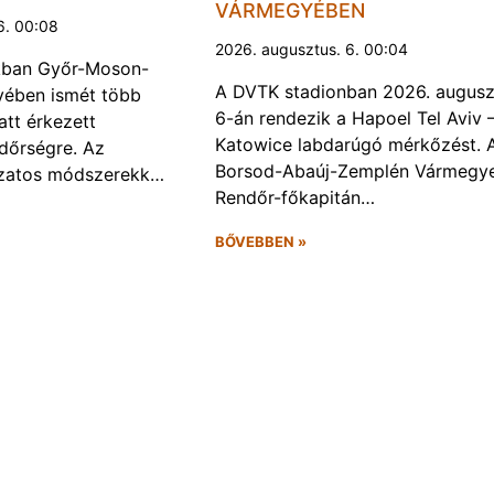
VÁRMEGYÉBEN
6. 00:08
2026. augusztus. 6. 00:04
kban Győr-Moson-
A DVTK stadionban 2026. augusz
ében ismét több
6-án rendezik a Hapoel Tel Aviv 
att érkezett
Katowice labdarúgó mérkőzést. 
ndőrségre. Az
Borsod-Abaúj-Zemplén Vármegye
ozatos módszerekk…
Rendőr-főkapitán…
BŐVEBBEN »