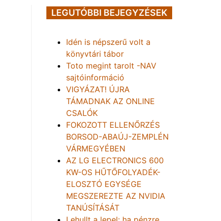
LEGUTÓBBI BEJEGYZÉSEK
Idén is népszerű volt a
könyvtári tábor
Toto megint tarolt -NAV
sajtóinformáció
VIGYÁZAT! ÚJRA
TÁMADNAK AZ ONLINE
CSALÓK
FOKOZOTT ELLENŐRZÉS
BORSOD-ABAÚJ-ZEMPLÉN
VÁRMEGYÉBEN
AZ LG ELECTRONICS 600
KW-OS HŰTŐFOLYADÉK-
ELOSZTÓ EGYSÉGE
MEGSZEREZTE AZ NVIDIA
TANÚSÍTÁSÁT
Lehullt a lepel: ha pénzre