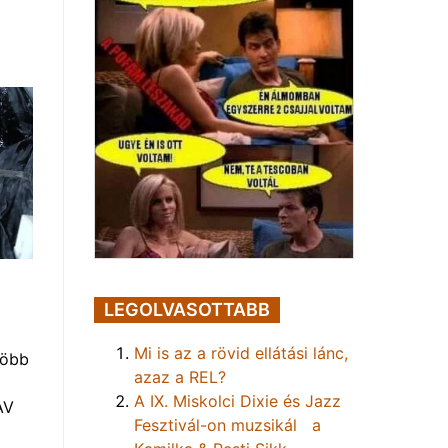
LEGOLVASOTTABB
Mi is az a rövid ellátási lánc,
több
azaz a REL?
A IX. Miskolci Dixie és Jazz
AV
Fesztivál-on muzsikál a