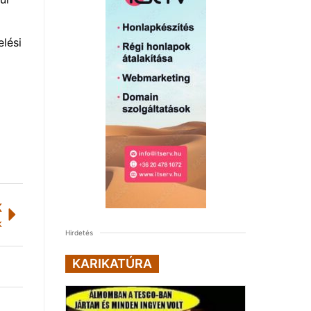
lési
K
k
Hirdetés
KARIKATÚRA