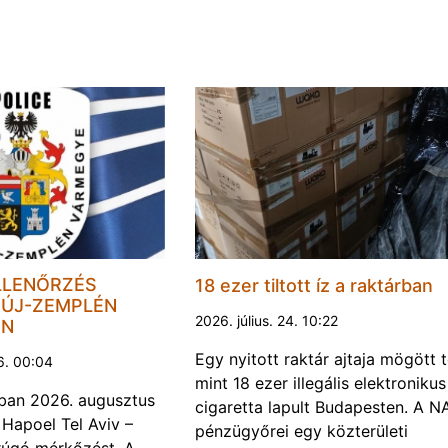
LLENŐRZÉS
18 ezer tiltott íz a raktárban
ÚJ-ZEMPLÉN
2026. július. 24. 10:22
EN
Egy nyitott raktár ajtaja mögött 
6. 00:04
mint 18 ezer illegális elektronikus
ban 2026. augusztus
cigaretta lapult Budapesten. A N
 Hapoel Tel Aviv –
pénzügyőrei egy közterületi
rúgó mérkőzést. A