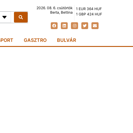
2026. 08. 6. csütörtök
1 EUR 364 HUF
Berta, Bettina
1 GBP 424 HUF
SPORT
GASZTRO
BULVÁR