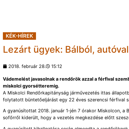
KÉK-HÍREK
Lezárt ügyek: Bálból, autóva
2018. február 28.
15:12
Vádemelést javasolnak a rendőrök azzal a férfival szembe
miskolci gyorsétteremig.
A Miskolci Rendőrkapitányság járművezetés ittas állapo
folytatott büntetőeljárást egy 22 éves szerencsi férfival
A gyanúsítottat 2018. január 1-jén 7 órakor Miskolcon, a 
sofőrről kiderült, hogy a vezetés megkezdése előtt szeszes 
A gyanúsított kihallgatása során elmondta a rendőröknek, 