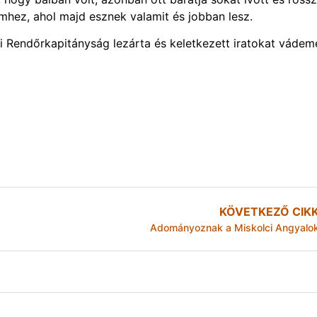
emhez, ahol majd esznek valamit és jobban lesz.
i Rendőrkapitányság lezárta és keletkezett iratokat vádeme
KÖVETKEZŐ CIK
Adományoznak a Miskolci Angyalo