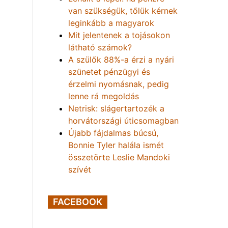
van szükségük, tőlük kérnek
leginkább a magyarok
Mit jelentenek a tojásokon
látható számok?
A szülők 88%-a érzi a nyári
szünetet pénzügyi és
érzelmi nyomásnak, pedig
lenne rá megoldás
Netrisk: slágertartozék a
horvátországi úticsomagban
Újabb fájdalmas búcsú,
Bonnie Tyler halála ismét
összetörte Leslie Mandoki
szívét
FACEBOOK