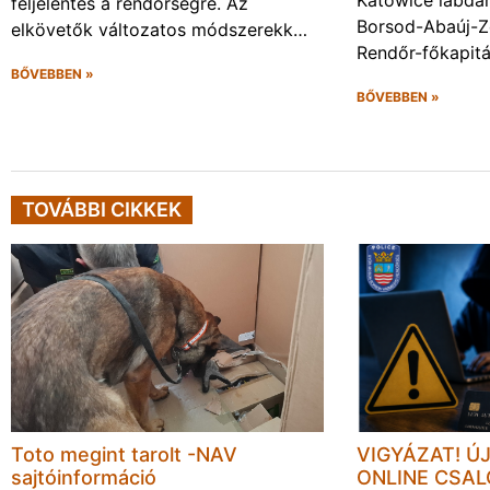
feljelentés a rendőrségre. Az
Borsod-Abaúj-
elkövetők változatos módszerekk…
Rendőr-főkapit
BŐVEBBEN »
BŐVEBBEN »
TOVÁBBI CIKKEK
Toto megint tarolt -NAV
VIGYÁZAT! Ú
sajtóinformáció
ONLINE CSA