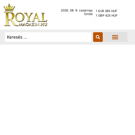
2026. 08. 9. vasárnap
1 EUR 365 HUF
Emőd
1 GBP 425 HUF