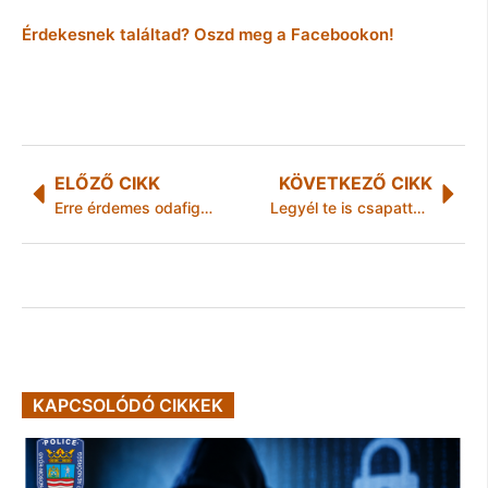
Érdekesnek találtad? Oszd meg a Facebookon!
ELŐZŐ CIKK
KÖVETKEZŐ CIKK
Erre érdemes odafigyelni, ha vissza akarunk vinni egy ajándékot a boltba
Legyél te is csapattag – Legyél te is rendőr
KAPCSOLÓDÓ CIKKEK