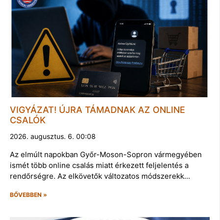
VIGYÁZAT! ÚJRA TÁMADNAK AZ ONLINE
CSALÓK
2026. augusztus. 6. 00:08
Az elmúlt napokban Győr-Moson-Sopron vármegyében
ismét több online csalás miatt érkezett feljelentés a
rendőrségre. Az elkövetők változatos módszerekk…
BŐVEBBEN »