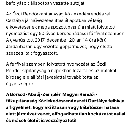
befolyásolt állapotban vezette autóját.
Az Ózdi Rendőrkapitányság Közlekedésrendészeti
Osztálya járművezetés ittas állapotban vétség
elkövetésének megalapozott gyanúja miatt folytatott
nyomozást egy 50 éves borsodnádasdi férfival szemben.
A gyanúsított 2017. december 20-án 14 óra körül
Járdánházán úgy vezette gépjárművét, hogy előtte
szeszes italt fogyasztott.
A férfival szemben folytatott nyomozást az Ózdi
Rendőrkapitányság a napokban lezárta és az iratokat
bíróság elé állítási javaslattal továbbította az
ügyészségre.
A Borsod-Abaúj-Zemplén Megyei Rendőr-
főkapitányság Közlekedésrendészeti Osztálya felhívja
a figyelmet, hogy aki ittasan vagy kábítószer hatása
alatt járművet vezet, elfogadhatatlan kockázatot vállal,
és mások életét is veszélyezteti!