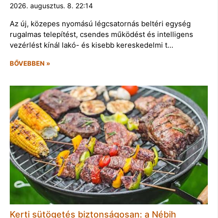
2026. augusztus. 8. 22:14
Az új, közepes nyomású légcsatornás beltéri egység
rugalmas telepítést, csendes működést és intelligens
vezérlést kínál lakó- és kisebb kereskedelmi t…
BŐVEBBEN »
Kerti sütögetés biztonságosan: a Nébih