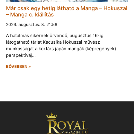
Már csak egy hétig látható a Manga – Hokuszai
– Manga c. kiállítás
2026. augusztus. 8. 21:58
A hatalmas sikernek örvendő, augusztus 16-ig
látogatható tárlat Kacusika Hokuszai művész
munkásságát a kortárs japán mangák (képregények)
perspektíváj…
BŐVEBBEN »