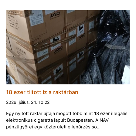
18 ezer tiltott íz a raktárban
2026. július. 24. 10:22
Egy nyitott raktár ajtaja mögött több mint 18 ezer illegális
elektronikus cigaretta lapult Budapesten. A NAV
pénzügyőrei egy közterületi ellenőrzés so…