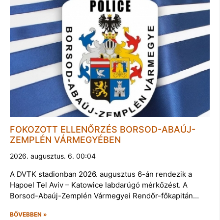
FOKOZOTT ELLENŐRZÉS BORSOD-ABAÚJ-
ZEMPLÉN VÁRMEGYÉBEN
2026. augusztus. 6. 00:04
A DVTK stadionban 2026. augusztus 6-án rendezik a
Hapoel Tel Aviv – Katowice labdarúgó mérkőzést. A
Borsod-Abaúj-Zemplén Vármegyei Rendőr-főkapitán…
BŐVEBBEN »