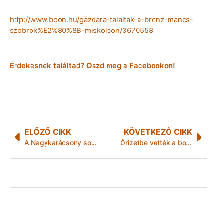
http://www.boon.hu/gazdara-talaltak-a-bronz-mancs-
szobrok%E2%80%8B-miskolcon/3670558
Érdekesnek találtad? Oszd meg a Facebookon!
ELŐZŐ CIKK
KÖVETKEZŐ CIKK
A Nagykarácsony sorsjegy megvásárlásával most bárki részese lehet egy különleges játszótér felépítésének
Őrizetbe vették a bodrogközi halálos mérgezés gyanúsítottját