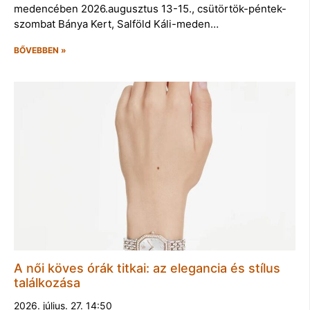
medencében 2026.augusztus 13-15., csütörtök-péntek-
szombat Bánya Kert, Salföld Káli-meden…
BŐVEBBEN »
A női köves órák titkai: az elegancia és stílus
találkozása
2026. július. 27. 14:50