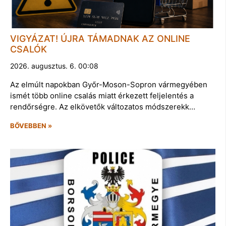
VIGYÁZAT! ÚJRA TÁMADNAK AZ ONLINE
CSALÓK
2026. augusztus. 6. 00:08
Az elmúlt napokban Győr-Moson-Sopron vármegyében
ismét több online csalás miatt érkezett feljelentés a
rendőrségre. Az elkövetők változatos módszerekk…
BŐVEBBEN »