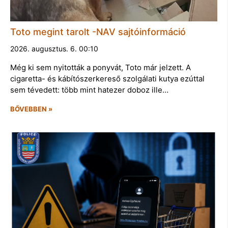
Toto megint tarolt -NAV sajtóinformáció
2026. augusztus. 6. 00:10
Még ki sem nyitották a ponyvát, Toto már jelzett. A
cigaretta- és kábítószerkereső szolgálati kutya ezúttal
sem tévedett: több mint hatezer doboz ille…
BŐVEBBEN »