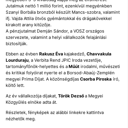
Jutalmuk nettó 1 millió forint, ezenkívül megyénkben
Szanyi Borbála bronzból készült Mancs-szobra, valamint
ifj. Vajda Attila ötvös gyémántokkal és drágakövekkel
kirakott arany kitűzője.
A pénzjutalmat Demján Sándor, a VOSZ országos
szervezete, valamint a helyi vállalkozók felajánlási
biztosítják.
Ebben az évben
Rakusz Éva
kajakedző,
Chavvakula
Lourduraju
, a Verbita Rend JPIC Iroda vezetője,
tartományfőnök-helyettes és a
Műút
irodalmi, művészeti
és kritikai folyóirat nyerte el a Borsod-Abaúj-Zemplén
megyei Prima Díjat. A közönségdíjas
Csorba Piroska
író,
költő lett.
Az év vállalkozója díjakat,
Török Dezső
a Megyei
Közgyűlés elnöke adta át.
Részletek, fényképek az alábbi linkekre kattintva
nézhetők meg.