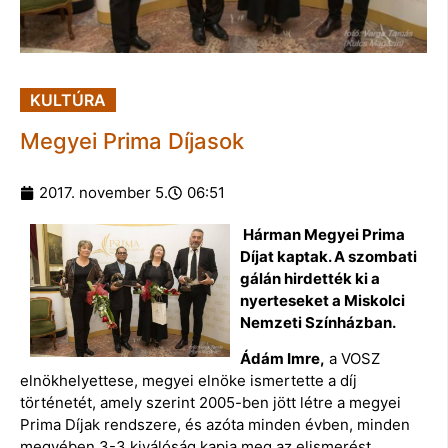
KULTÚRA
Megyei Prima Díjasok
2017. november 5.
06:51
Hárman Megyei Prima
Díjat kaptak. A szombati
gálán hirdették ki a
nyerteseket a Miskolci
Nemzeti Színházban.
Ádám Imre,
a VOSZ
elnökhelyettese, megyei elnöke ismertette a díj
történetét, amely szerint 2005-ben jött létre a megyei
Prima Díjak rendszere, és azóta minden évben, minden
megyében 3-3 kiválóság kapja meg az elismerést.