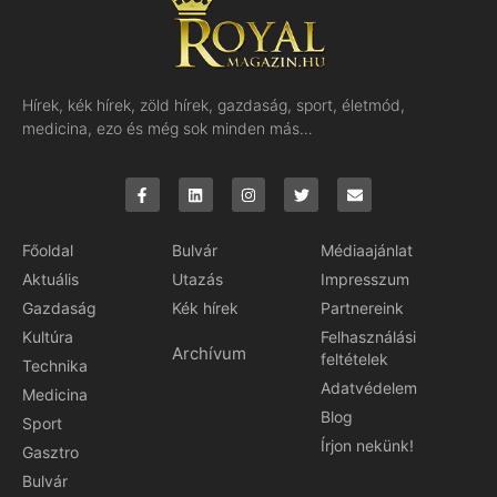
Hírek, kék hírek, zöld hírek, gazdaság, sport, életmód,
medicina, ezo és még sok minden más…
Főoldal
Bulvár
Médiaajánlat
Aktuális
Utazás
Impresszum
Gazdaság
Kék hírek
Partnereink
Kultúra
Felhasználási
Archívum
feltételek
Technika
Adatvédelem
Medicina
Blog
Sport
Írjon nekünk!
Gasztro
Bulvár