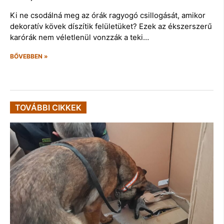
Ki ne csodálná meg az órák ragyogó csillogását, amikor
dekoratív kövek díszítik felületüket? Ezek az ékszerszerű
karórák nem véletlenül vonzzák a teki…
BŐVEBBEN »
TOVÁBBI CIKKEK