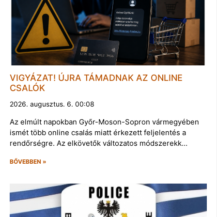
VIGYÁZAT! ÚJRA TÁMADNAK AZ ONLINE
CSALÓK
2026. augusztus. 6. 00:08
Az elmúlt napokban Győr-Moson-Sopron vármegyében
ismét több online csalás miatt érkezett feljelentés a
rendőrségre. Az elkövetők változatos módszerekk…
BŐVEBBEN »