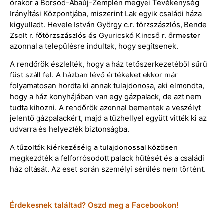
órakor a Borsod-Abaúj-Zemplén megyei Tevékenység
Irányítási Központjába, miszerint Lak egyik családi háza
kigyulladt. Hevele István György c.r. törzszászlós, Bende
Zsolt r. főtörzszászlós és Gyuricskó Kincső r. őrmester
azonnal a településre indultak, hogy segítsenek.
A rendőrök észlelték, hogy a ház tetőszerkezetéből sűrű
füst száll fel. A házban lévő értékeket ekkor már
folyamatosan hordta ki annak tulajdonosa, aki elmondta,
hogy a ház konyhájában van egy gázpalack, de azt nem
tudta kihozni. A rendőrök azonnal bementek a veszélyt
jelentő gázpalackért, majd a tűzhellyel együtt vitték ki az
udvarra és helyezték biztonságba.
A tűzoltók kiérkezéséig a tulajdonossal közösen
megkezdték a felforrósodott palack hűtését és a családi
ház oltását. Az eset során személyi sérülés nem történt.
Érdekesnek találtad? Oszd meg a Facebookon!