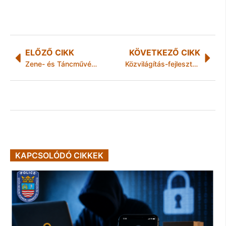
ELŐZŐ CIKK
KÖVETKEZŐ CIKK
Zene- és Táncművészeti Képzési Központ Miskolcon
Közvilágítás-fejlesztés Perecesen
KAPCSOLÓDÓ CIKKEK