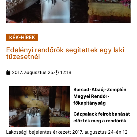
KÉK-HÍREK
Edelényi rendőrök segítettek egy laki
tűzesetnél
2017. augusztus 25.
12:18
Borsod-Abaúj-Zemplén
Megyei Rendőr-
főkapitányság
Gázpalack felrobbanását
előzték meg a rendőrök
Lakossági bejelentés érkezett 2017. augusztus 24-én 12