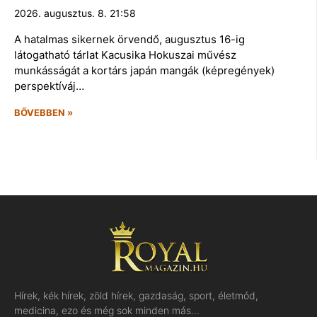
2026. augusztus. 8. 21:58
A hatalmas sikernek örvendő, augusztus 16-ig
látogatható tárlat Kacusika Hokuszai művész
munkásságát a kortárs japán mangák (képregények)
perspektíváj…
BŐVEBBEN »
Hírek, kék hírek, zöld hírek, gazdaság, sport, életmód,
medicina, ezo és még sok minden más…