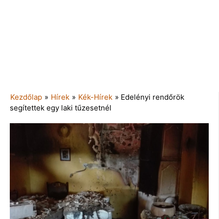
Kezdőlap
»
Hírek
»
Kék-Hírek
»
Edelényi rendőrök
segítettek egy laki tűzesetnél