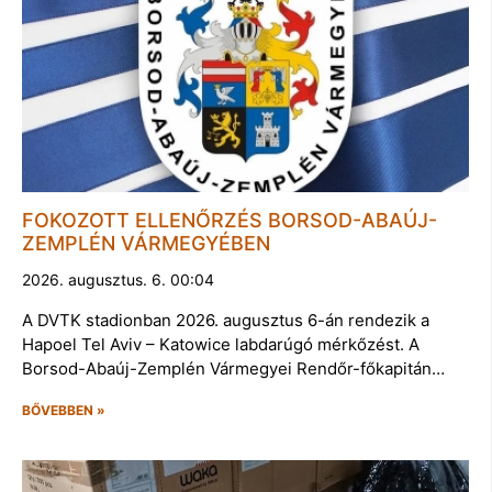
FOKOZOTT ELLENŐRZÉS BORSOD-ABAÚJ-
ZEMPLÉN VÁRMEGYÉBEN
2026. augusztus. 6. 00:04
A DVTK stadionban 2026. augusztus 6-án rendezik a
Hapoel Tel Aviv – Katowice labdarúgó mérkőzést. A
Borsod-Abaúj-Zemplén Vármegyei Rendőr-főkapitán…
BŐVEBBEN »