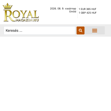
2026. 08. 9. vasárnap
1 EUR 365 HUF
Emőd
1 GBP 425 HUF