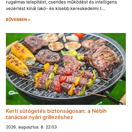
rugalmas telepítést, csendes működést és intelligens
vezérlést kínál lakó- és kisebb kereskedelmi t…
BŐVEBBEN »
Kerti sütögetés biztonságosan: a Nébih
tanácsai nyári grillezéshez
2026. augusztus. 8. 22:03