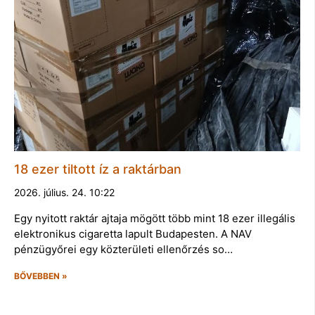
18 ezer tiltott íz a raktárban
2026. július. 24. 10:22
Egy nyitott raktár ajtaja mögött több mint 18 ezer illegális
elektronikus cigaretta lapult Budapesten. A NAV
pénzügyőrei egy közterületi ellenőrzés so…
BŐVEBBEN »