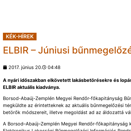
KÉK-HÍREK
ELBIR – Júniusi bűnmegelőzés
2017. június 20.
04:48
A nyári időszakban elkövetett lakásbetörésekre és lopás
ELBIR aktuális kiadványa.
Borsod-Abaúj-Zemplén Megyei Rendőr-főkapitányság Bűnm
megküldte az érintetteknek az aktuális bűnmegelőzési témáj
betörők módszereit, illetve megoldást ad az áldozattá vá
A Borsod–Abaúj–Zemplén Megyei Rendőr-főkapitányság k
Elektronikus Lakossági Bűnmegelőzési Információs Rendsz