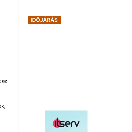
IDŐJÁRÁS
t az
ok,