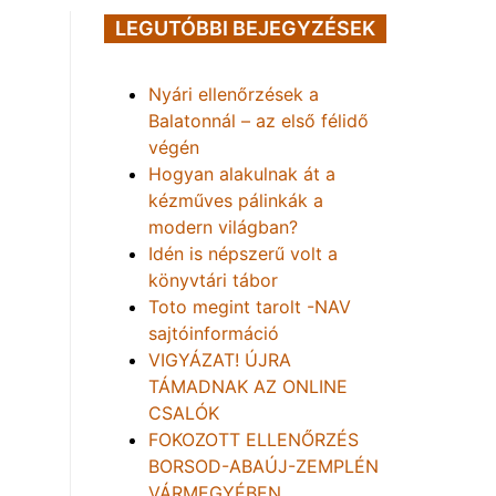
LEGUTÓBBI BEJEGYZÉSEK
Nyári ellenőrzések a
Balatonnál – az első félidő
végén
Hogyan alakulnak át a
kézműves pálinkák a
modern világban?
Idén is népszerű volt a
könyvtári tábor
Toto megint tarolt -NAV
sajtóinformáció
VIGYÁZAT! ÚJRA
TÁMADNAK AZ ONLINE
CSALÓK
FOKOZOTT ELLENŐRZÉS
BORSOD-ABAÚJ-ZEMPLÉN
VÁRMEGYÉBEN