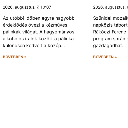
2026. augusztus. 7. 10:07
2026. augusztus. 
Az utóbbi időben egyre nagyobb
Szünidei mozai
érdeklődés övezi a kézműves
napközis tábort 
pálinkák világát. A hagyományos
Rákóczi Ferenc 
alkoholos italok között a pálinka
program során 
különösen kedvelt a közép…
gazdagodhat…
BŐVEBBEN »
BŐVEBBEN »