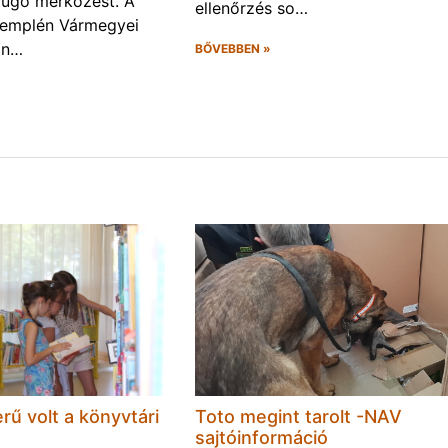
rúgó mérkőzést. A
ellenőrzés so…
Zemplén Vármegyei
án…
BŐVEBBEN »
rű volt a könyvtári
Toto megint tarolt -NAV
sajtóinformáció