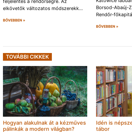
Katowice labda
feljelentés a rendőrségre. Az
Borsod-Abaúj-
elkövetők változatos módszerekk…
Rendőr-főkapit
BŐVEBBEN »
BŐVEBBEN »
TOVÁBBI CIKKEK
Hogyan alakulnak át a kézműves
Idén is népsze
pálinkák a modern világban?
tábor