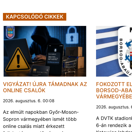
KAPCSOLÓDÓ CIKKEK
VIGYÁZAT! ÚJRA TÁMADNAK AZ
FOKOZOTT E
ONLINE CSALÓK
BORSOD-ABA
VÁRMEGYÉB
2026. augusztus. 6. 00:08
2026. augusztus. 
Az elmúlt napokban Győr-Moson-
A DVTK stadion
Sopron vármegyében ismét több
6-án rendezik a
online csalás miatt érkezett