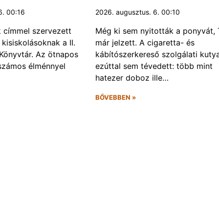
6. 00:16
2026. augusztus. 6. 00:10
k címmel szervezett
Még ki sem nyitották a ponyvát, 
kisiskolásoknak a II.
már jelzett. A cigaretta- és
Könyvtár. Az ötnapos
kábítószerkereső szolgálati kuty
számos élménnyel
ezúttal sem tévedett: több mint
hatezer doboz ille…
BŐVEBBEN »