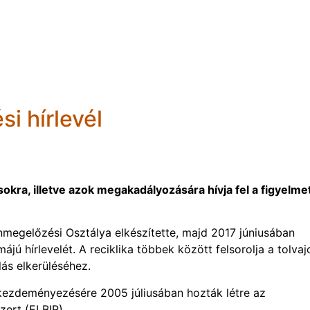
i hírlevél
okra, illetve azok megakadályozására hívja fel a figyelme
egelőzési Osztálya elkészítette, majd 2017 júniusában
ú hírlevelét. A reciklika többek között felsorolja a tolvaj
lás elkerüléséhez.
ezdeményezésére 2005 júliusában hozták létre az
ert (ELBIR).