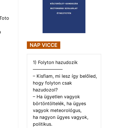
Toto
a
NAP VICCE
1) Folyton hazudozik
——————–
– Kisfiam, mi lesz így belőled,
hogy folyton csak
hazudozol?
– Ha ügyetlen vagyok
börtöntöltelék, ha ügyes
vagyok meteorológus,
ha nagyon ügyes vagyok,
politikus.