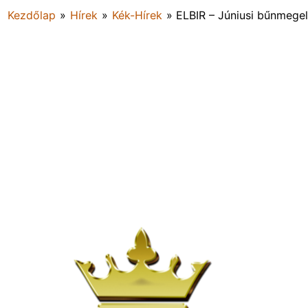
Kezdőlap
»
Hírek
»
Kék-Hírek
»
ELBIR – Júniusi bűnmegelő