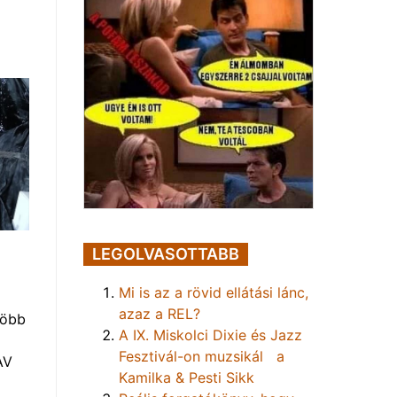
LEGOLVASOTTABB
Mi is az a rövid ellátási lánc,
azaz a REL?
több
A IX. Miskolci Dixie és Jazz
Fesztivál-on muzsikál a
AV
Kamilka & Pesti Sikk