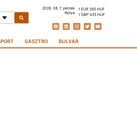
2026. 08. 7. péntek
1 EUR 365 HUF
Ibolya
1 GBP 425 HUF
SPORT
GASZTRO
BULVÁR