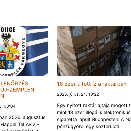
LLENŐRZÉS
18 ezer tiltott íz a raktárban
ÚJ-ZEMPLÉN
2026. július. 24. 10:22
EN
Egy nyitott raktár ajtaja mögött 
6. 00:04
mint 18 ezer illegális elektronikus
ban 2026. augusztus
cigaretta lapult Budapesten. A N
 Hapoel Tel Aviv –
pénzügyőrei egy közterületi