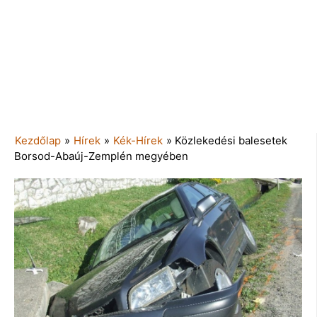
Kezdőlap
»
Hírek
»
Kék-Hírek
»
Közlekedési balesetek
Borsod-Abaúj-Zemplén megyében