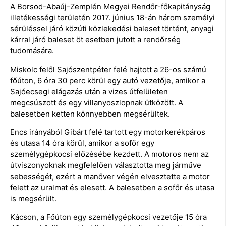
A Borsod-Abaúj-Zemplén Megyei Rendőr-főkapitányság
illetékességi területén 2017. június 18-án három személyi
sérüléssel járó közúti közlekedési baleset történt, anyagi
kárral járó baleset öt esetben jutott a rendőrség
tudomására.
Miskolc felől Sajószentpéter felé hajtott a 26-os számú
főúton, 6 óra 30 perc körül egy autó vezetője, amikor a
Sajóecsegi elágazás után a vizes útfelületen
megcsúszott és egy villanyoszlopnak ütközött. A
balesetben ketten könnyebben megsérültek.
Encs irányából Gibárt felé tartott egy motorkerékpáros
és utasa 14 óra körül, amikor a sofőr egy
személygépkocsi előzésébe kezdett. A motoros nem az
útviszonyoknak megfelelően választotta meg járműve
sebességét, ezért a manőver végén elvesztette a motor
felett az uralmat és elesett. A balesetben a sofőr és utasa
is megsérült.
Kácson, a Főúton egy személygépkocsi vezetője 15 óra