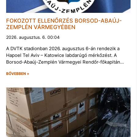
FOKOZOTT ELLENŐRZÉS BORSOD-ABAÚJ-
ZEMPLÉN VÁRMEGYÉBEN
2026. augusztus. 6. 00:04
A DVTK stadionban 2026. augusztus 6-án rendezik a
Hapoel Tel Aviv – Katowice labdarúgó mérkőzést. A
Borsod-Abaúj-Zemplén Vármegyei Rendőr-főkapitán…
BŐVEBBEN »