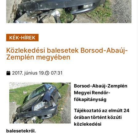
KÉK-HÍREK
Közlekedési balesetek Borsod-Abaúj-
Zemplén megyében
2017. június 19.
07:31
Borsod-Abaúj-Zemplén
Megyei Rendőr-
főkapitányság
Tájékoztató az elmúlt 24
órában történt közúti
közlekedési
balesetekről.