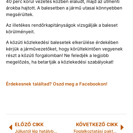
40 perc körül vezetés közben elaludt, majd az útmenti
árokba hajtott. A balesetben a jármű utasai könnyebben
megsérültek.
Az illetékes rendőrkapitányságok vizsgálják a baleset
körülményeit.
A közúti közlekedési balesetek elkerülése érdekében
kérjük a járművezetőket, hogy körültekintően vegyenek
részt a közúti forgalomban! Ne feledjék a legjobb
megelőzés, ha betartják a közlekedési szabályokat!
Érdekesnek találtad? Oszd meg a Facebookon!
ELŐZŐ CIKK
KÖVETKEZŐ CIKK
Júliustól lép hatályba az új jövedéki törvény
Foglalkoztatási paktum 15 településen