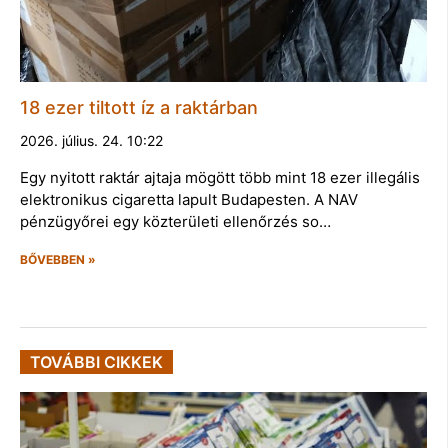
18 ezer tiltott íz a raktárban
2026. július. 24. 10:22
Egy nyitott raktár ajtaja mögött több mint 18 ezer illegális
elektronikus cigaretta lapult Budapesten. A NAV
pénzügyőrei egy közterületi ellenőrzés so…
BŐVEBBEN »
TOVÁBBI CIKKEK