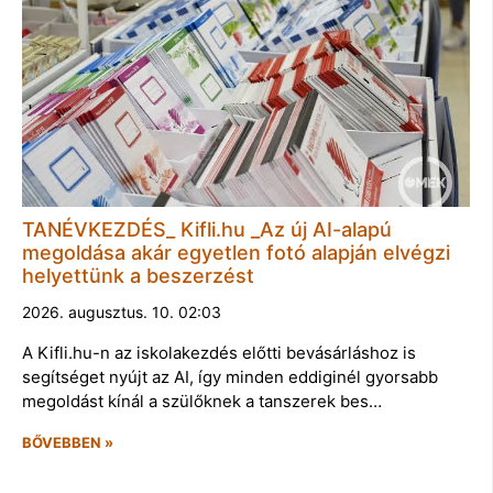
TANÉVKEZDÉS_ Kifli.hu _Az új AI-alapú
megoldása akár egyetlen fotó alapján elvégzi
helyettünk a beszerzést
2026. augusztus. 10. 02:03
A Kifli.hu-n az iskolakezdés előtti bevásárláshoz is
segítséget nyújt az AI, így minden eddiginél gyorsabb
megoldást kínál a szülőknek a tanszerek bes…
BŐVEBBEN »