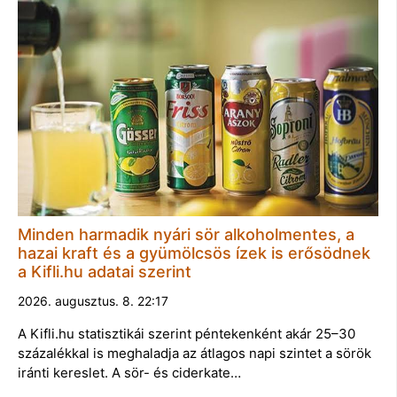
Minden harmadik nyári sör alkoholmentes, a
hazai kraft és a gyümölcsös ízek is erősödnek
a Kifli.hu adatai szerint
2026. augusztus. 8. 22:17
A Kifli.hu statisztikái szerint péntekenként akár 25–30
százalékkal is meghaladja az átlagos napi szintet a sörök
iránti kereslet. A sör- és ciderkate…