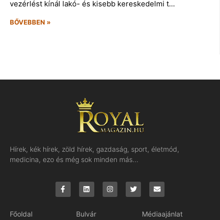
vezérlést kínál lakó- és kisebb kereskedelmi t…
BŐVEBBEN »
Hírek, kék hírek, zöld hírek, gazdaság, sport, életmód,
medicina, ezo és még sok minden más…
Főoldal
Bulvár
Médiaajánlat