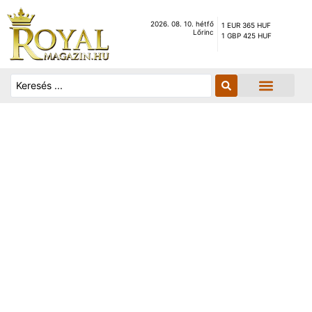
2026. 08. 10. hétfő
1 EUR 365 HUF
Lőrinc
1 GBP 425 HUF