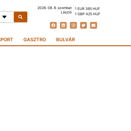
2026. 08. 8. szombat
1 EUR 365 HUF
László
1 GBP 425 HUF
SPORT
GASZTRO
BULVÁR