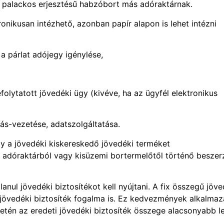
és palackos erjesztésű habzóbort más adóraktárnak.
ronikusan intézhető, azonban papír alapon is lehet intézni
párlat adójegy igénylése,
ytatott jövedéki ügy (kivéve, ha az ügyfél elektronikus
s-vezetése, adatszolgáltatása.
y a jövedéki kiskereskedő jövedéki terméket
 adóraktárból vagy kisüzemi bortermelőtől történő beszer
nul jövedéki biztosítékot kell nyújtani. A fix összegű jöve
 jövedéki biztosíték fogalma is. Ez kedvezmények alkalmaz
 esetén az eredeti jövedéki biztosíték összege alacsonyabb l