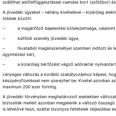
szállíthat adófelfüggesztéssel csendes bort (szőlőbor) 
A jövedéki ügyeket – néhány kivételével – kizárólag elekt
többek között:
– a magánfőző bejelentési kötelezettsége, valamint a 
– külföldi személy jövedéki ügye,
– hivatalból magánszeméllyel szemben indított és lefol
ügyintézést kér),
– a kizárólag bérfőzést végző adóraktár nyilvántartá
Lényeges változás a korábbi szabályozáshoz képest, hog
készpénzfizetéssel nem szerezhet be. Kivétel azonban az
maximum 200 ezer forintig.
A jövedéki törvényben meghatározott esetekben változatla
biztosíték mellett azonban megjelenik a változó összegű
is lehetővé teszi, ezáltal bizonyos feltételek teljesülése