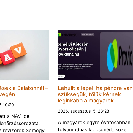
ések a Balatonnál –
Lehullt a lepel: ha pénzre van
 végén
szükségük, tőlük kérnek
leginkább a magyarok
7. 10:20
2026. augusztus. 5. 23:28
ett a NAV idei
A magyarok egyre óvatosabban
llenőrzéssorozata.
folyamodnak kölcsönért: közel
a a revizorok Somogy,