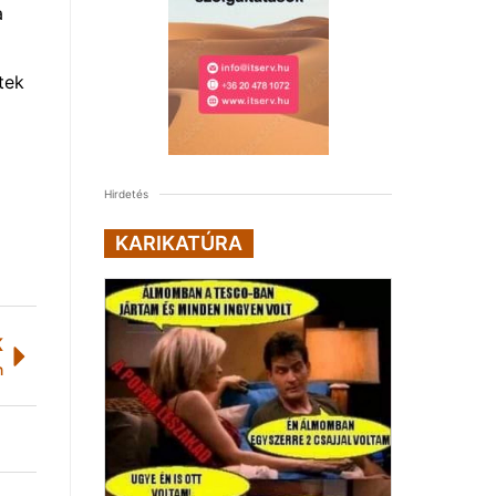
a
tek
Hirdetés
KARIKATÚRA
K
n