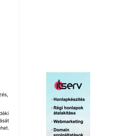
zés,
déki
ását
ehet.