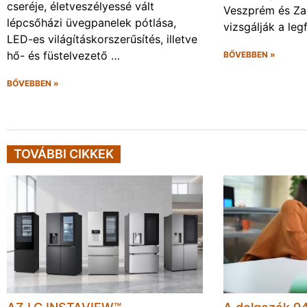
cseréje, életveszélyessé vált
Veszprém és Za
lépcsőházi üvegpanelek pótlása,
vizsgálják a leg
LED-es világításkorszerűsítés, illetve
hő- és füstelvezető …
BŐVEBBEN »
BŐVEBBEN »
TOVÁBBI CIKKEK