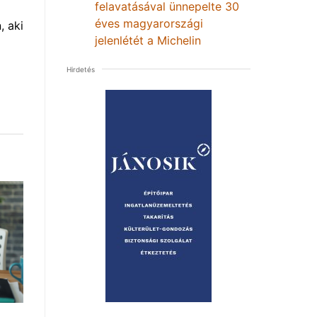
felavatásával ünnepelte 30
éves magyarországi
, aki
jelenlétét a Michelin
Hirdetés