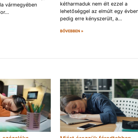
kétharmaduk nem élt ezzel a
la vármegyében
lehetőséggel az elmúlt egy évben
for…
pedig erre kényszerült, a…
BŐVEBBEN »