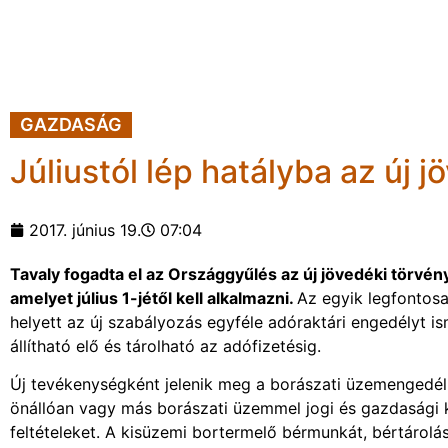
GAZDASÁG
Júliustól lép hatályba az új 
2017. június 19.
07:04
Tavaly fogadta el az Országgyűlés az új jövedéki törvén
amelyet július 1-jétől kell alkalmazni.
Az egyik legfontosa
helyett az új szabályozás egyféle adóraktári engedélyt i
állítható elő és tárolható az adófizetésig.
Új tevékenységként jelenik meg a borászati üzemengedéll
önállóan vagy más borászati üzemmel jogi és gazdasági k
feltételeket. A kisüzemi bortermelő bérmunkát, bértárol