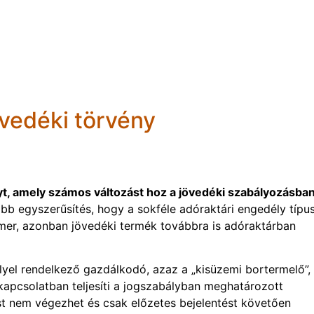
jövedéki törvény
yt, amely számos változást hoz a jövedéki szabályozásban
bb egyszerűsítés, hogy a sokféle adóraktári engedély típu
smer, azonban jövedéki termék továbbra is adóraktárban
yel rendelkező gazdálkodó, azaz a „kisüzemi bortermelő”, 
apcsolatban teljesíti a jogszabályban meghatározott
ást nem végezhet és csak előzetes bejelentést követően