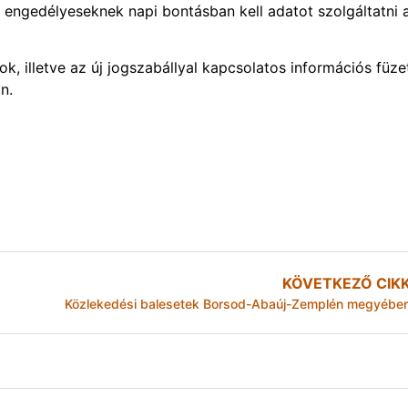
ár engedélyeseknek napi bontásban kell adatot szolgáltatni 
, illetve az új jogszabállyal kapcsolatos információs füze
n.
KÖVETKEZŐ CIK
Közlekedési balesetek Borsod-Abaúj-Zemplén megyébe