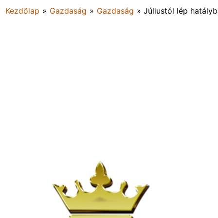
Kezdőlap
»
Gazdaság
»
Gazdaság
»
Júliustól lép hatály