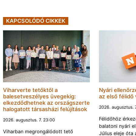
KAPCSOLÓDÓ CIKKEK
Viharverte tetőktől a
Nyári ellenőrz
balesetveszélyes üvegekig:
az első félidő
elkezdődhetnek az országszerte
2026. augusztus. 
halogatott társasházi felújítások
Félidőhöz érkez
2026. augusztus. 7. 23:00
balatoni nyári e
Viharban megrongálódott tető
Július eleje ót