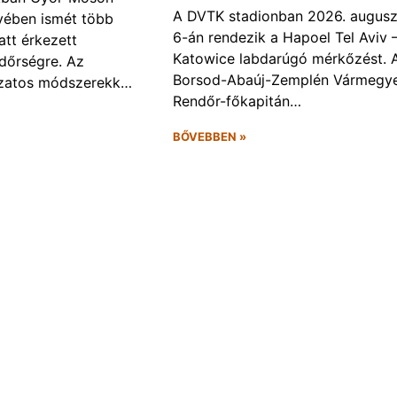
A DVTK stadionban 2026. augusz
ében ismét több
6-án rendezik a Hapoel Tel Aviv 
att érkezett
Katowice labdarúgó mérkőzést. 
ndőrségre. Az
Borsod-Abaúj-Zemplén Vármegye
ozatos módszerekk…
Rendőr-főkapitán…
BŐVEBBEN »