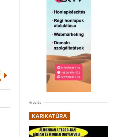
K
a
Hirdetés
KARIKATÚRA