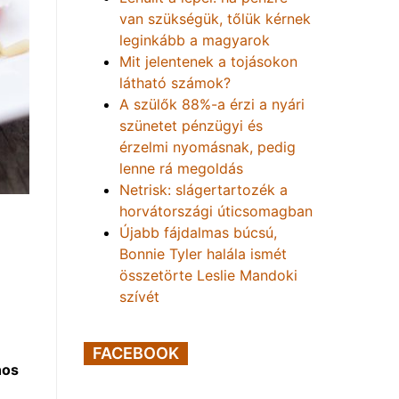
van szükségük, tőlük kérnek
leginkább a magyarok
Mit jelentenek a tojásokon
látható számok?
A szülők 88%-a érzi a nyári
szünetet pénzügyi és
érzelmi nyomásnak, pedig
lenne rá megoldás
Netrisk: slágertartozék a
horvátországi úticsomagban
Újabb fájdalmas búcsú,
Bonnie Tyler halála ismét
összetörte Leslie Mandoki
szívét
FACEBOOK
nos