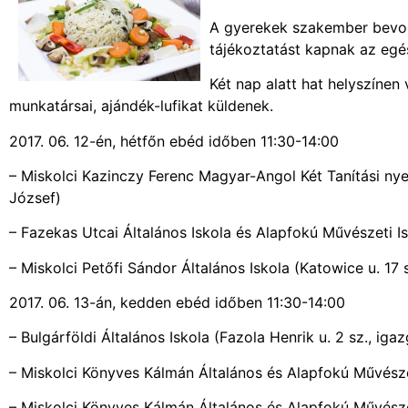
A gyerekek szakember bevon
tájékoztatást kapnak az egé
Két nap alatt hat helyszíne
munkatársai, ajándék-lufikat küldenek.
2017. 06. 12-én, hétfőn ebéd időben 11:30-14:00
– Miskolci Kazinczy Ferenc Magyar-Angol Két Tanítási nyel
József)
– Fazekas Utcai Általános Iskola és Alapfokú Művészeti Is
– Miskolci Petőfi Sándor Általános Iskola (Katowice u. 17 
2017. 06. 13-án, kedden ebéd időben 11:30-14:00
– Bulgárföldi Általános Iskola (Fazola Henrik u. 2 sz., iga
– Miskolci Könyves Kálmán Általános és Alapfokú Művésze
– Miskolci Könyves Kálmán Általános és Alapfokú Művésze