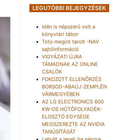
LEGUTÓBBI BEJEGYZÉSEK
Idén is népszerű volt a
könyvtári tábor
Toto megint tarolt -NAV
sajtóinformáció
VIGYÁZAT! ÚJRA
TÁMADNAK AZ ONLINE
CSALÓK
FOKOZOTT ELLENŐRZÉS
BORSOD-ABAÚJ-ZEMPLÉN
VÁRMEGYÉBEN
AZ LG ELECTRONICS 600
KW-OS HŰTŐFOLYADÉK-
ELOSZTÓ EGYSÉGE
MEGSZEREZTE AZ NVIDIA
TANÚSÍTÁSÁT
Lehullt a lepel: ha pénzre