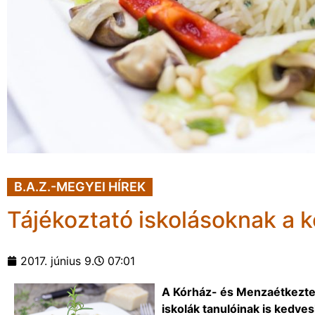
B.A.Z.-MEGYEI HÍREK
Tájékoztató iskolásoknak a k
2017. június 9.
07:01
A Kórház- és Menzaétkezteté
iskolák tanulóinak is kedve