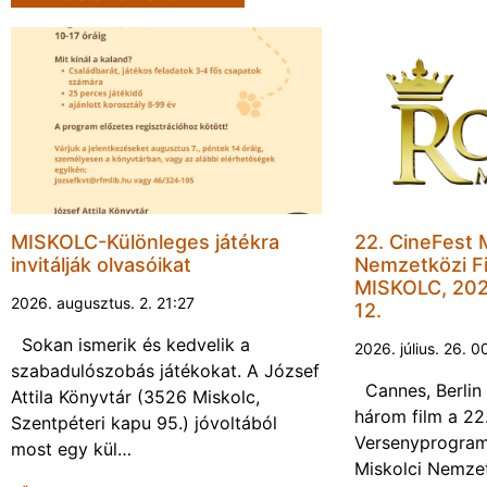
MISKOLC-Különleges játékra
22. CineFest 
invitálják olvasóikat
Nemzetközi Fi
MISKOLC, 202
2026. augusztus. 2. 21:27
12.
Sokan ismerik és kedvelik a
2026. július. 26. 0
szabadulószobás játékokat. A József
Cannes, Berlin 
Attila Könyvtár (3526 Miskolc,
három film a 22
Szentpéteri kapu 95.) jóvoltából
Versenyprogram
most egy kül…
Miskolci Nemzet