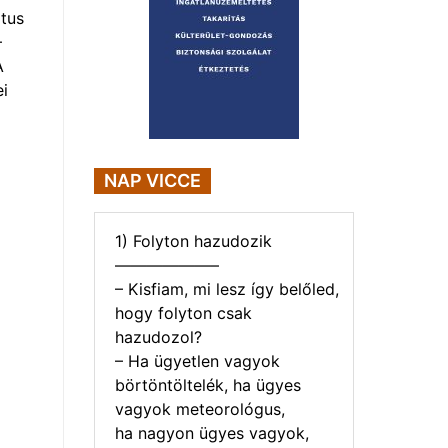
tus
–
A
i
NAP VICCE
1) Folyton hazudozik
——————–
– Kisfiam, mi lesz így belőled,
hogy folyton csak
hazudozol?
– Ha ügyetlen vagyok
börtöntöltelék, ha ügyes
vagyok meteorológus,
ha nagyon ügyes vagyok,