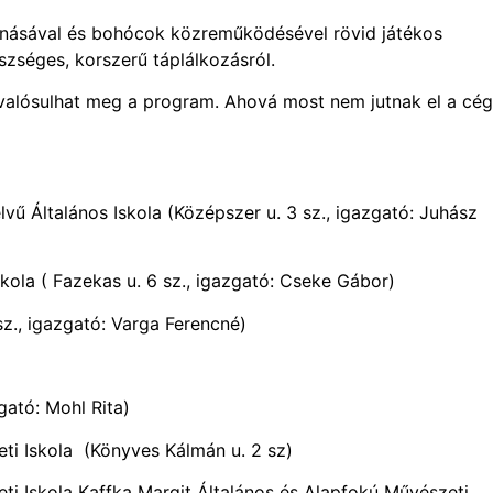
ásával és bohócok közreműködésével rövid játékos
szséges, korszerű táplálkozásról.
n valósulhat meg a program. Ahová most nem jutnak el a cég
vű Általános Iskola (Középszer u. 3 sz., igazgató: Juhász
kola ( Fazekas u. 6 sz., igazgató: Cseke Gábor)
sz., igazgató: Varga Ferencné)
zgató: Mohl Rita)
ti Iskola (Könyves Kálmán u. 2 sz)
ti Iskola Kaffka Margit Általános és Alapfokú Művészeti