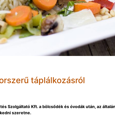
orszerű táplálkozásról
s Szolgáltató Kft. a bölcsődék és óvodák után, az általá
skedni szeretne.