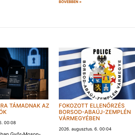
BŐVEBBEN »
JRA TÁMADNAK AZ
FOKOZOTT ELLENŐRZÉS
LÓK
BORSOD-ABAÚJ-ZEMPLÉN
VÁRMEGYÉBEN
6. 00:08
2026. augusztus. 6. 00:04
kban Győr-Moson-