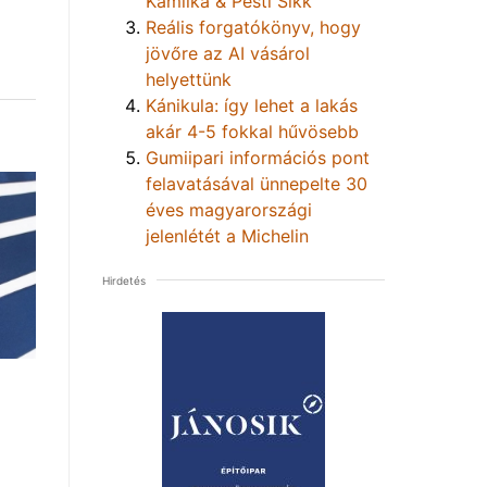
Kamilka & Pesti Sikk
Reális forgatókönyv, hogy
jövőre az AI vásárol
helyettünk
Kánikula: így lehet a lakás
akár 4-5 fokkal hűvösebb
Gumiipari információs pont
felavatásával ünnepelte 30
éves magyarországi
jelenlétét a Michelin
Hirdetés