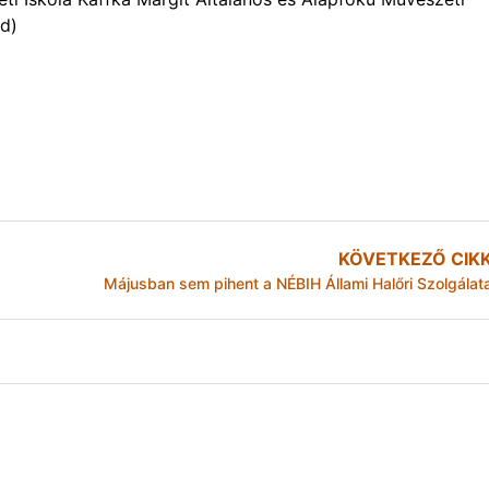
ád)
KÖVETKEZŐ CIK
Májusban sem pihent a NÉBIH Állami Halőri Szolgálat