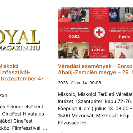
Miskolci
Véradási események – Borso
lmfesztivál-
Abaúj-Zemplén megye – 29. 
6.szeptember 4-
2026. július. 14. 09:08
Miskolc, Miskolci Területi Vérellá
0:24
Intézeti (Szentpéteri kapu 72-76.
és Peking: elsőként
Főépület II. em.) július 13. 08:00 -
. CineFest Hivatalos
15:00 Mezőcsát, Mezőcsát Régi
jából CineFest
Közösségi H…
közi Filmfesztivál, …