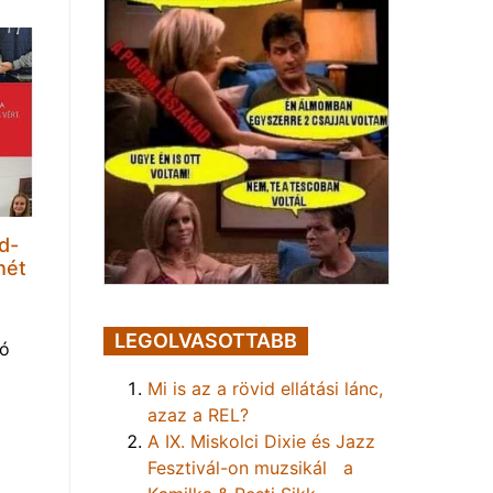
d-
hét
LEGOLVASOTTABB
tó
Mi is az a rövid ellátási lánc,
azaz a REL?
A IX. Miskolci Dixie és Jazz
Fesztivál-on muzsikál a