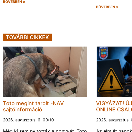
BŐVEBBEN »
BŐVEBBEN »
TOVÁBBI CIKKEK
Toto megint tarolt -NAV
VIGYÁZAT! Ú
sajtóinformáció
ONLINE CSA
2026. augusztus. 6. 00:10
2026. augusztus. 
Még ki sem nyitották a ponyvát, Toto
Az elmúlt napo