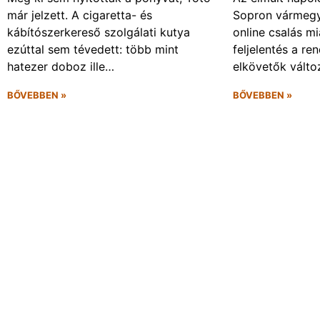
már jelzett. A cigaretta- és
Sopron vármegy
kábítószerkereső szolgálati kutya
online csalás mi
ezúttal sem tévedett: több mint
feljelentés a re
hatezer doboz ille…
elkövetők vált
BŐVEBBEN »
BŐVEBBEN »