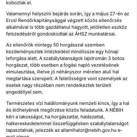
koboztak el.
Valamennyi helyszíni bejárás során, így a május 27-én az
Ercsi Rendőrkapitánysággal végzett közös ellenőrzés
alkalmával is több gazdátlanul hagyott, jelöletlen eszköz
felszedéséről gondoskodtak az ÁHSZ munkatársai.
Az ellenőrök mintegy 50 horgásszal szemben
kezdeményeztek intézkedést mindössze egy hónap
leforgása alatt. A szabálytalanságok lajstromán 3 botos
horgászat, több esetben a fogási napló vezetésének
elmulasztása, illetve jó néhányszor méreten aluli hal
megtartása szerepelt. A felelősségre vont személyek az
esetek nagy részében nem rendelkeztek területi
engedéllyel sem.
Természetes vízi halállományunk nemzeti kincs, így a hal
és élőhelyének megőrzése közös feladatunk. A NÉBIH
kéri a lakosságot, ha horgászattal, halászattal,
halkereskedelemmel összefüggésben szabálytalanságot
tapasztalnak, jelezzék az allamihalor@nebih.gov.hu e-
mail címen.