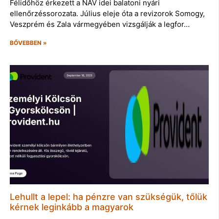
Félidőhöz érkezett a NAV idei balatoni nyári
ellenőrzéssorozata. Július eleje óta a revizorok Somogy,
Veszprém és Zala vármegyében vizsgálják a legfor…
BŐVEBBEN »
Lehullt a lepel: ha pénzre van szükségük, tőlük
kérnek leginkább a magyarok