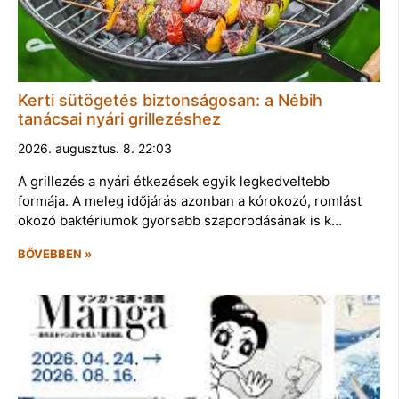
Kerti sütögetés biztonságosan: a Nébih
tanácsai nyári grillezéshez
2026. augusztus. 8. 22:03
A grillezés a nyári étkezések egyik legkedveltebb
formája. A meleg időjárás azonban a kórokozó, romlást
okozó baktériumok gyorsabb szaporodásának is k…
BŐVEBBEN »