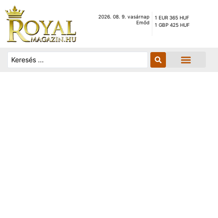
2026. 08. 9. vasárnap
1 EUR 365 HUF
Emőd
1 GBP 425 HUF