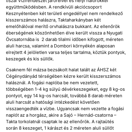
tiszai Vízirendészet járőreivel és helyi halőrökkel
együttműködésben. A rendkívüli akciócsoport
Kesznyétenben két területi engedéllyel nem rendelkező
kisszerszámos halászra, Taktaharkányban két
emelőhálóval merítő orvhalászra bukkant. Az ellenőrök
éberségének köszönhetően élve került vissza a Nyugati
Övcsatornába is 2 darab tilalmi időben kifogott, méreten
aluli harcsa, valamint a Dombori környékén alaposan
elrejtett 4 jelöletlen varsa teljes tartalma, köztük pontyok,
keszegek és kis süllők.
Csaknem fél mázsa bezsákolt halat talált az ÁHSZ két
Cégénydányád térségében kézre került kisszerszámos
halásznál. A fogási naplóba be nem vezetett,
többségében 1-4 kg súlyú dévérkeszegeket, egy 8 kg-os
pontyot, egy 14 kg-os harcsát, továbbá 8 darab méreten
aluli harcsát a hatósági intézkedést követően
visszaengedték a vízbe. Ugyancsak nem vezette a fogási
naplót az a horgász, akire a Sajó – Hernád-csatorna –
Takta torkolatnál csaptak le az ellenőrök. A rajtaütés
során 8 keszeget, 1 kárászt és 2 méreten aluli süllőt