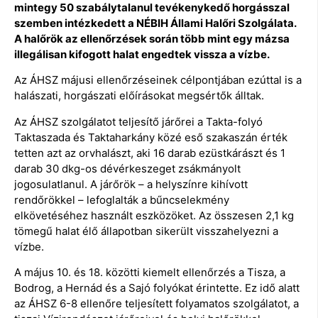
mintegy 50 szabálytalanul tevékenykedő horgásszal
szemben intézkedett a NÉBIH Állami Halőri Szolgálata.
A halőrök az ellenőrzések során több mint egy mázsa
illegálisan kifogott halat engedtek vissza a vízbe.
Az ÁHSZ májusi ellenőrzéseinek célpontjában ezúttal is a
halászati, horgászati előírásokat megsértők álltak.
Az ÁHSZ szolgálatot teljesítő járőrei a Takta-folyó
Taktaszada és Taktaharkány közé eső szakaszán érték
tetten azt az orvhalászt, aki 16 darab ezüstkárászt és 1
darab 30 dkg-os dévérkeszeget zsákmányolt
jogosulatlanul. A járőrök – a helyszínre kihívott
rendőrökkel – lefoglalták a bűncselekmény
elkövetéséhez használt eszközöket. Az összesen 2,1 kg
tömegű halat élő állapotban sikerült visszahelyezni a
vízbe.
A május 10. és 18. közötti kiemelt ellenőrzés a Tisza, a
Bodrog, a Hernád és a Sajó folyókat érintette. Ez idő alatt
az ÁHSZ 6-8 ellenőre teljesített folyamatos szolgálatot, a