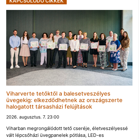
KAPCSOLÓDÓ CIKKEK
Viharverte tetőktől a balesetveszélyes
üvegekig: elkezdődhetnek az országszerte
halogatott társasházi felújítások
2026. augusztus. 7. 23:00
Viharban megrongálódott tető cseréje, életveszélyessé
vált lépcsőházi üvegpanelek pótlása, LED-es