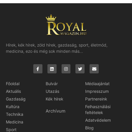
Hírek, kék hírek, zöld hírek, gazdaság, sport, életmód,
medicina, ezo és még sok minden más…
Főoldal
Bulvár
Médiaajánlat
Aktuális
Utazás
Impresszum
Gazdaság
Kék hírek
Partnereink
Kultúra
Felhasználási
Archívum
feltételek
Technika
Adatvédelem
Medicina
Blog
Sport