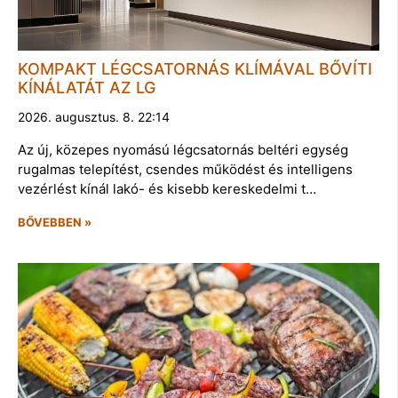
KOMPAKT LÉGCSATORNÁS KLÍMÁVAL BŐVÍTI
KÍNÁLATÁT AZ LG
2026. augusztus. 8. 22:14
Az új, közepes nyomású légcsatornás beltéri egység
rugalmas telepítést, csendes működést és intelligens
vezérlést kínál lakó- és kisebb kereskedelmi t…
BŐVEBBEN »