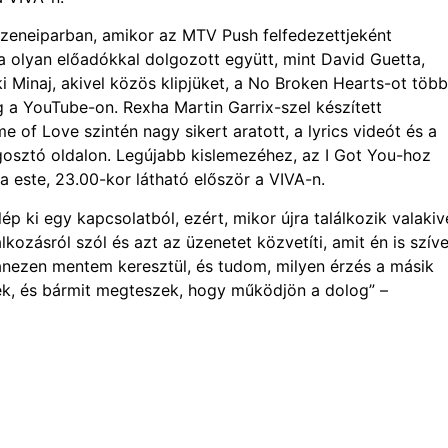
a zeneiparban, amikor az MTV Push felfedezettjeként
a olyan előadókkal dolgozott együtt, mint David Guetta,
ki Minaj, akivel közös klipjüket, a No Broken Hearts-ot több
g a YouTube-on. Rexha Martin Garrix-szel készített
e of Love szintén nagy sikert aratott, a lyrics videót és a
egosztó oldalon. Legújabb kislemezéhez, az I Got You-hoz
a este, 23.00-kor látható először a VIVA-n.
ép ki egy kapcsolatból, ezért, mikor újra találkozik valakive
lkozásról szól és azt az üzenetet közvetíti, amit én is szív
yanezen mentem keresztül, és tudom, milyen érzés a másik
iek, és bármit megteszek, hogy működjön a dolog” –