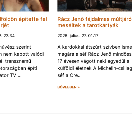
földön építette fel
Rácz Jenő fájdalmas múltjáró
rjét
meséltek a tarotkártyák
2. 22:34
2026. július. 27. 01:17
űvész szerint
A kardokkal átszúrt szívben isme
 nem kapott valódi
magára a séf Rácz Jenő mindöss
él transznemű
17 évesen vágott neki egyedül a
tországban építi
külföldi életnek A Michelin-csilla
eator TV …
séf a Cre…
BŐVEBBEN »