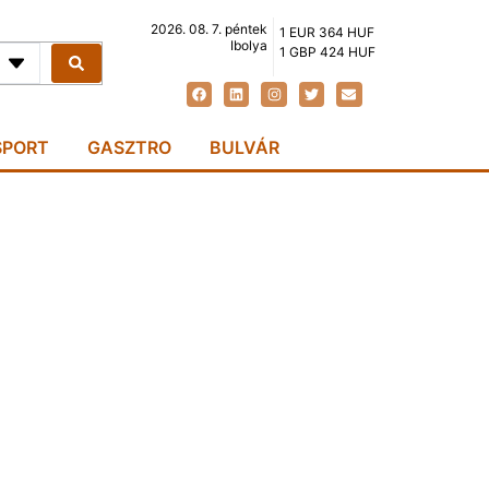
2026. 08. 7. péntek
1 EUR 364 HUF
Ibolya
1 GBP 424 HUF
SPORT
GASZTRO
BULVÁR