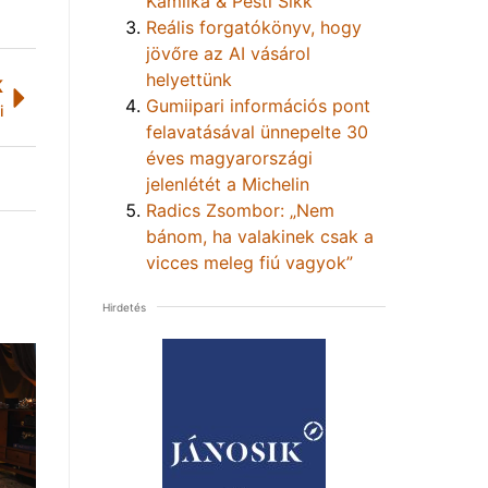
Kamilka & Pesti Sikk
Reális forgatókönyv, hogy
jövőre az AI vásárol
helyettünk
K
Gumiipari információs pont
i
felavatásával ünnepelte 30
éves magyarországi
jelenlétét a Michelin
Radics Zsombor: „Nem
bánom, ha valakinek csak a
vicces meleg fiú vagyok”
Hirdetés