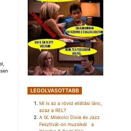
l,
esen
LEGOLVASOTTABB
Mi is az a rövid ellátási lánc,
azaz a REL?
A IX. Miskolci Dixie és Jazz
Fesztivál-on muzsikál a