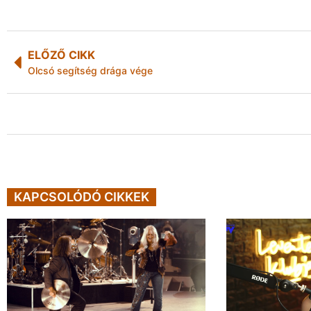
ELŐZŐ CIKK
Olcsó segítség drága vége
KAPCSOLÓDÓ CIKKEK