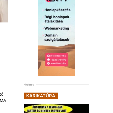
Hirdetés
tó
KARIKATÚRA
 EMA