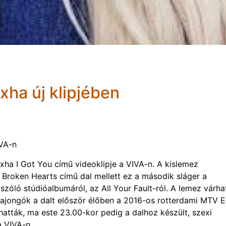
xha új klipjében
IVA-n
xha I Got You című videoklipje a VIVA-n. A kislemez
 Broken Hearts című dal mellett ez a második sláger a
zóló stúdióalbumáról, az All Your Fault-ról. A lemez várha
 rajongók a dalt először élőben a 2016-os rotterdami MTV
lhatták, ma este 23.00-kor pedig a dalhoz készült, szexi
a VIVA-n.