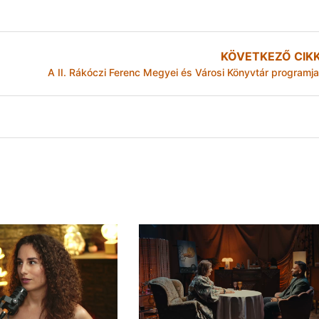
KÖVETKEZŐ CIK
A II. Rákóczi Ferenc Megyei és Városi Könyvtár programja