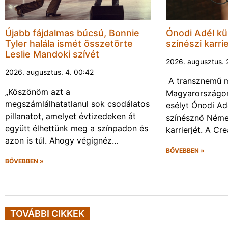
Újabb fájdalmas búcsú, Bonnie
Ónodi Adél kül
Tyler halála ismét összetörte
színészi karrie
Leslie Mandoki szívét
2026. augusztus. 
2026. augusztus. 4. 00:42
A transznemű m
„Köszönöm azt a
Magyarországon
megszámlálhatatlanul sok csodálatos
esélyt Ónodi Ad
pillanatot, amelyet évtizedeken át
színésznő Néme
együtt élhettünk meg a színpadon és
karrierjét. A Cr
azon is túl. Ahogy végignéz…
BŐVEBBEN »
BŐVEBBEN »
TOVÁBBI CIKKEK