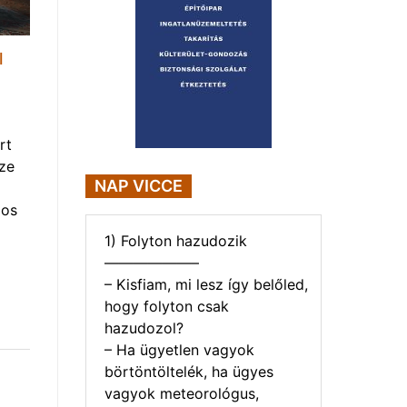
l
rt
ze
NAP VICCE
gos
1) Folyton hazudozik
——————–
– Kisfiam, mi lesz így belőled,
hogy folyton csak
hazudozol?
– Ha ügyetlen vagyok
börtöntöltelék, ha ügyes
vagyok meteorológus,