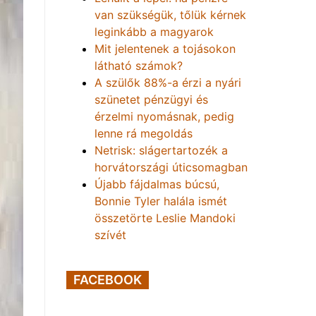
van szükségük, tőlük kérnek
leginkább a magyarok
Mit jelentenek a tojásokon
látható számok?
A szülők 88%-a érzi a nyári
szünetet pénzügyi és
érzelmi nyomásnak, pedig
lenne rá megoldás
Netrisk: slágertartozék a
horvátországi úticsomagban
Újabb fájdalmas búcsú,
Bonnie Tyler halála ismét
összetörte Leslie Mandoki
szívét
FACEBOOK