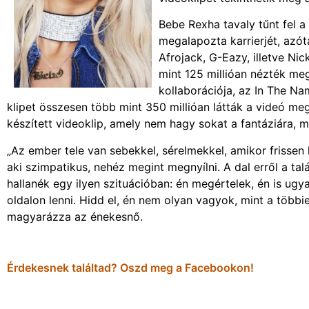
Bebe Rexha tavaly tűnt fel 
megalapozta karrierjét, azót
Afrojack, G-Eazy, illetve Nic
mint 125 millióan nézték me
kollaborációja, az In The Nam
klipet összesen több mint 350 millióan látták a videó m
készített videoklip, amely nem hagy sokat a fantáziára, m
„Az ember tele van sebekkel, sérelmekkel, amikor frissen l
aki szimpatikus, nehéz megint megnyílni. A dal erről a talá
hallanék egy ilyen szituációban: én megértelek, én is ug
oldalon lenni. Hidd el, én nem olyan vagyok, mint a több
magyarázza az énekesnő.
Érdekesnek találtad? Oszd meg a Facebookon!