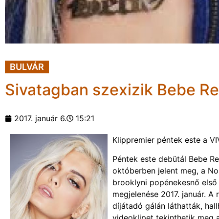
BULVÁR
Sivatagban szexizik Bebe Re
2017. január 6.
15:21
Klippremier péntek este a V
Péntek este debütál Bebe Re
októberben jelent meg, a No
brooklyni popénekesnő első s
megjelenése 2017. január. A
díjátadó gálán láthatták, hal
videoklipet tekinthetik meg 