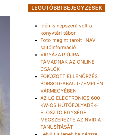
LEGUTÓBBI BEJEGYZÉSEK
Idén is népszerű volt a
könyvtári tábor
Toto megint tarolt -NAV
sajtóinformáció
VIGYÁZAT! ÚJRA
TÁMADNAK AZ ONLINE
CSALÓK
FOKOZOTT ELLENŐRZÉS
BORSOD-ABAÚJ-ZEMPLÉN
VÁRMEGYÉBEN
AZ LG ELECTRONICS 600
KW-OS HŰTŐFOLYADÉK-
ELOSZTÓ EGYSÉGE
MEGSZEREZTE AZ NVIDIA
TANÚSÍTÁSÁT
Lehullt a lepel: ha pénzre