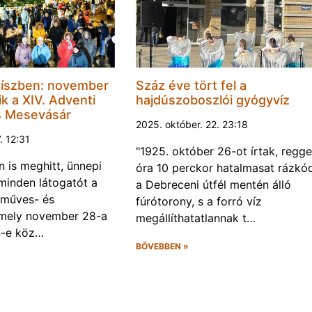
díszben: november
Száz éve tört fel a
k a XIV. Adventi
hajdúszoboszlói gyógyvíz
s Mesevásár
2025. október. 22. 23:18
. 12:31
"1925. október 26-ot írtak, regge
n is meghitt, ünnepi
óra 10 perckor hatalmasat rázkó
 minden látogatót a
a Debreceni útfél mentén álló
zműves- és
fúrótorony, s a forró víz
mely november 28-a
megállíthatatlannak t…
4-e köz…
BŐVEBBEN »