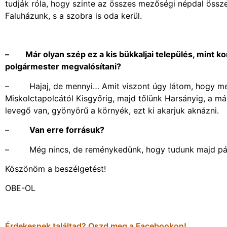
tudják róla, hogy szinte az összes mezőségi népdal össze
Faluházunk, s a szobra is oda kerül.
– Már olyan szép ez a kis bükkaljai település, mint k
polgármester megvalósítani?
– Hajaj, de mennyi… Amit viszont úgy látom, hogy meg i
Miskolctapolcától Kisgyőrig, majd tőlünk Harsányig, a m
levegő van, gyönyörű a környék, ezt ki akarjuk aknázni.
–
Van erre forrásuk?
– Még nincs, de reménykedünk, hogy tudunk majd pályá
Köszönöm a beszélgetést!
OBE-OL
Érdekesnek találtad? Oszd meg a Facebookon!