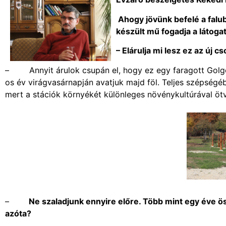
Ahogy jövünk befelé a falub
készült mű fogadja a látogat
– Elárulja mi lesz ez az új c
– Annyit árulok csupán el, hogy ez egy faragott Golgot
os év virágvasárnapján avatjuk majd föl. Teljes szépségé
mert a stációk környékét különleges növénykultúrával öt
–
Ne szaladjunk ennyire előre. Több mint egy éve ö
azóta?