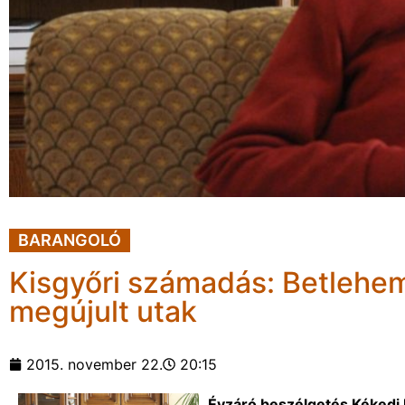
BARANGOLÓ
Kisgyőri számadás: Betlehem
megújult utak
2015. november 22.
20:15
Évzáró beszélgetés Kékedi 