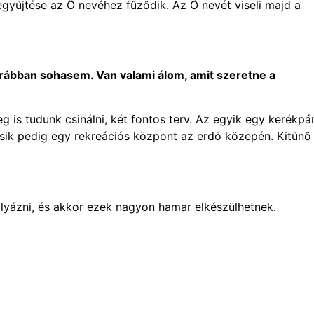
gyűjtése az Ő nevéhez fűződik. Az Ő nevét viseli majd a
orábban sohasem. Van valami álom, amit szeretne a
s tudunk csinálni, két fontos terv. Az egyik egy kerékpá
ásik pedig egy rekreációs központ az erdő közepén. Kitűnő
zni, és akkor ezek nagyon hamar elkészülhetnek.