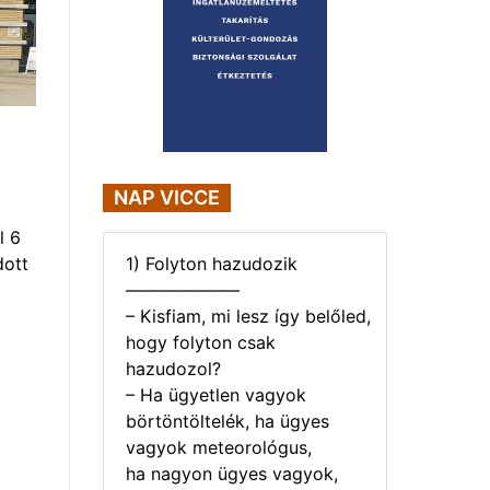
NAP VICCE
l 6
1) Folyton hazudozik
dott
——————–
– Kisfiam, mi lesz így belőled,
hogy folyton csak
hazudozol?
– Ha ügyetlen vagyok
börtöntöltelék, ha ügyes
vagyok meteorológus,
ha nagyon ügyes vagyok,