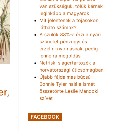
van szükségük, tőlük kérnek
leginkább a magyarok
Mit jelentenek a tojásokon
látható számok?
A szülők 88%-a érzi a nyári
szünetet pénzügyi és
érzelmi nyomásnak, pedig
lenne rá megoldás
Netrisk: slágertartozék a
horvátországi úticsomagban
Újabb fájdalmas búcsú,
Bonnie Tyler halála ismét
r,
összetörte Leslie Mandoki
szívét
FACEBOOK