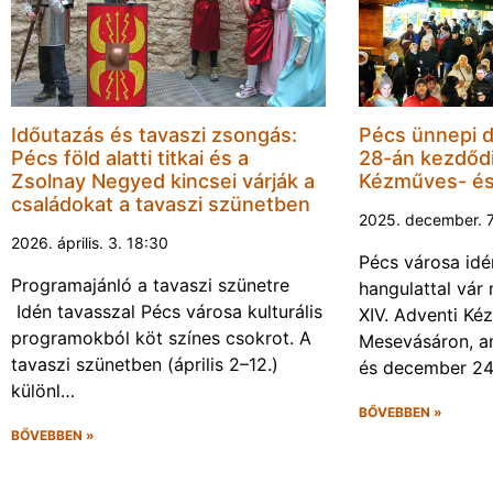
Időutazás és tavaszi zsongás:
Pécs ünnepi 
Pécs föld alatti titkai és a
28-án kezdődi
Zsolnay Negyed kincsei várják a
Kézműves- é
családokat a tavaszi szünetben
2025. december. 7
2026. április. 3. 18:30
Pécs városa idé
Programajánló a tavaszi szünetre
hangulattal vár
Idén tavasszal Pécs városa kulturális
XIV. Adventi Ké
programokból köt színes csokrot. A
Mesevásáron, a
tavaszi szünetben (április 2–12.)
és december 2
különl…
BŐVEBBEN »
BŐVEBBEN »