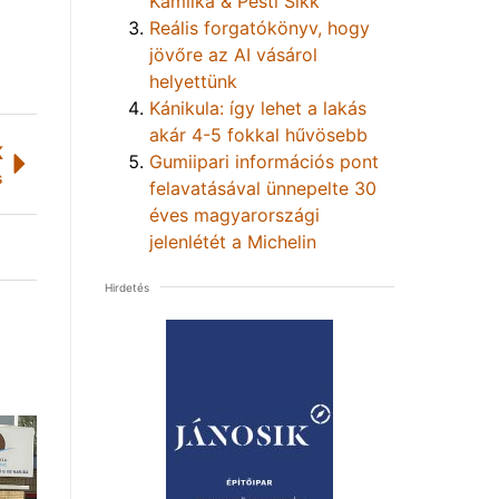
Kamilka & Pesti Sikk
Reális forgatókönyv, hogy
jövőre az AI vásárol
helyettünk
Kánikula: így lehet a lakás
akár 4-5 fokkal hűvösebb
K
Gumiipari információs pont
s
felavatásával ünnepelte 30
éves magyarországi
jelenlétét a Michelin
Hirdetés