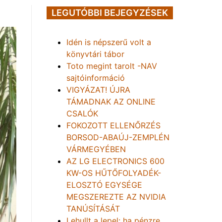
LEGUTÓBBI BEJEGYZÉSEK
Idén is népszerű volt a
könyvtári tábor
Toto megint tarolt -NAV
sajtóinformáció
VIGYÁZAT! ÚJRA
TÁMADNAK AZ ONLINE
CSALÓK
FOKOZOTT ELLENŐRZÉS
BORSOD-ABAÚJ-ZEMPLÉN
VÁRMEGYÉBEN
AZ LG ELECTRONICS 600
KW-OS HŰTŐFOLYADÉK-
ELOSZTÓ EGYSÉGE
MEGSZEREZTE AZ NVIDIA
TANÚSÍTÁSÁT
Lehullt a lepel: ha pénzre