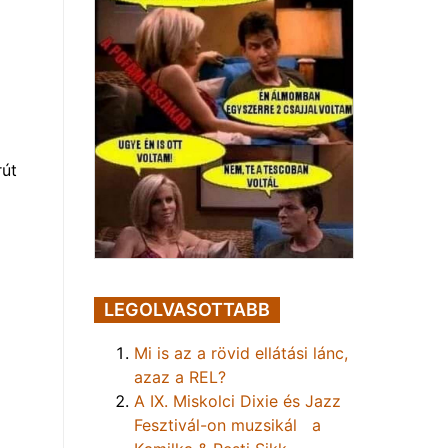
rút
LEGOLVASOTTABB
Mi is az a rövid ellátási lánc,
azaz a REL?
A IX. Miskolci Dixie és Jazz
Fesztivál-on muzsikál a