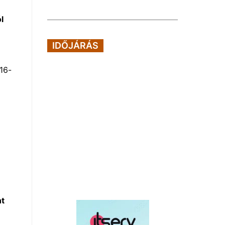
l
IDŐJÁRÁS
16-
nt