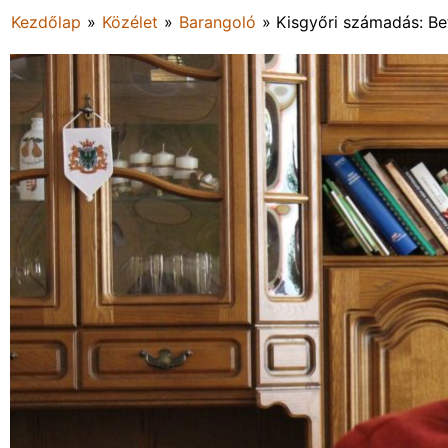
Kezdőlap
»
Közélet
»
Barangoló
»
Kisgyőri számadás: Be