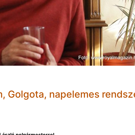
, Golgota, napelemes rendsze
László polgármesterrel