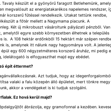
avaly készült el a gyönyörű faragott Betlehemünk, amely
n megvalósult az energiatakarékos napelemes rendszer, í
már korszerű fűtéssel rendelkezik. Utakat tettünk rendbe,
lkészült a főtér mellett a Nagymama piacunk. A
lenleg. Két új mikrobuszt vásároltunk pályázati pénzből. Van
k, amelytől egyre szebb környezetben élhetnek a település
ítés is. A 108 hektár erdőnkből 15 hektárt már szépen rendb
ünk is, amelynek itt nálunk nagy hagyománya volt. A jelenle
, épül egy 600 négyzetméteres korszerű áruház, mi pedig 
, idelátogató is elfogyaszthat majd egy ebédet.
zó épít éttermet?
nvállalkozásnak. Azt tudjuk, hogy az idegenforgalomból 
ítsa valaki a falu közepén álló épületet, mert tönkre megy
unk, akkor a vendégeket is ki tudjuk szolgálni.
rfialak. Ez hová kerül majd?
népdalgyűjtőt ábrázolja, egy gramofonnal a kezében. keves