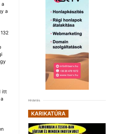
 a
gy a
 132
e
gi
egy
itt
 a
Hirdetés
KARIKATÚRA
en