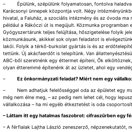
– Épülünk, szépülünk folyamatosan, fontolva haladva. T
Karácsonyi ünnepek központja volt. Négy intézményünkbe
hivatal, a Faluház, a szociális intézmény és az óvoda ma 
például a Rákóczi út is megújult. Közmunka programban e
Gyógyszertárunk teljes felújítása, hőszigetelése folyik je
közmunkásunk, akikkel sok olyan feladatot is elvégeztün
lakói. Folyik a térkő-burkolat gyártás is és az erdőtelep
tettünk. Új akácfaerdőt is telepítünk. Van állattenyésztés
ABC-ből szeretnénk egy éttermet építeni, Ők elköltöznek
olyan étteremmé építenénk át az üzletet, ahol egy vendég
–
Ez önkormányzati feladat? Miért nem egy vállalko
– Nem adhatjuk felelősséggel oda az épületet egy magá
még nem élne meg, – az pedig nem lehet cél, hogy lepuszt
vállalkozása – ha mi egyéb étkeztetést is oda csoportosít
– Láttam itt egy hatalmas faszobrot: cifraszűrben egy fé
– A férfialak Lajtha László zeneszerző, népzenekutatót, 