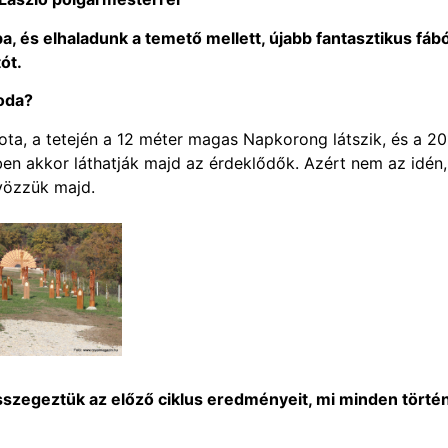
a, és elhaladunk a temető mellett, újabb fantasztikus fábó
ót.
soda?
a, a tetején a 12 méter magas Napkorong látszik, és a 20
ben akkor láthatják majd az érdeklődők. Azért nem az idén,
vözzük majd.
sszegeztük az előző ciklus eredményeit, mi minden törté