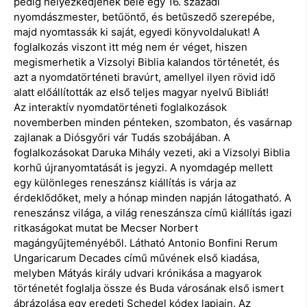
pedig helyezkedjenek bele egy 16. századi
nyomdászmester, betűöntő, és betűszedő szerepébe,
majd nyomtassák ki saját, egyedi könyvoldalukat! A
foglalkozás viszont itt még nem ér véget, hiszen
megismerhetik a Vizsolyi Biblia kalandos történetét, és
azt a nyomdatörténeti bravúrt, amellyel ilyen rövid idő
alatt előállították az első teljes magyar nyelvű Bibliát!
Az interaktív nyomdatörténeti foglalkozások
novemberben minden pénteken, szombaton, és vasárnap
zajlanak a Diósgyőri vár Tudás szobájában. A
foglalkozásokat Daruka Mihály vezeti, aki a Vizsolyi Biblia
korhű újranyomtatását is jegyzi. A nyomdagép mellett
egy különleges reneszánsz kiállítás is várja az
érdeklődőket, mely a hónap minden napján látogatható. A
reneszánsz világa, a világ reneszánsza című kiállítás igazi
ritkaságokat mutat be Mecser Norbert
magángyűjteményéből. Látható Antonio Bonfini Rerum
Ungaricarum Decades című művének első kiadása,
melyben Mátyás király udvari krónikása a magyarok
történetét foglalja össze és Buda városának első ismert
ábrázolása egy eredeti Schedel kódex lapjain. Az