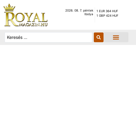
2026. 08. 7. péntek
1 EUR 364 HUF
Ibolya
1 GBP 424 HUF