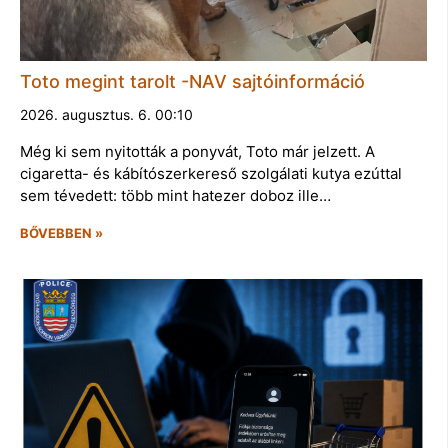
Toto megint tarolt -NAV sajtóinformáció
2026. augusztus. 6. 00:10
Még ki sem nyitották a ponyvát, Toto már jelzett. A
cigaretta- és kábítószerkereső szolgálati kutya ezúttal
sem tévedett: több mint hatezer doboz ille…
BŐVEBBEN »