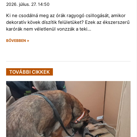
2026. július. 27. 14:50
Ki ne csodálná meg az órák ragyogó csillogását, amikor
dekoratív kövek díszítik felületüket? Ezek az ékszerszerű
karórák nem véletlenül vonzzák a teki…
BŐVEBBEN »
TOVÁBBI CIKKEK