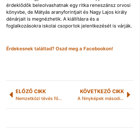
érdeklődők beleolvashatnak egy ritka reneszánsz orvosi
könyvbe, de Mátyás aranyforintjait és Nagy Lajos király
dénárjait is megnézhetik. A kiállításra és a
foglalkozásokra iskolai csoportok jelentkezését is várják.
Érdekesnek találtad? Oszd meg a Facebookon!
ELŐZŐ CIKK
KÖVETKEZŐ CIKK
Nemzetközi tévés fődíjat kapott az On The Spot
A fényképek második élete