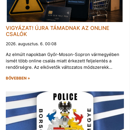
VIGYÁZAT! ÚJRA TÁMADNAK AZ ONLINE
CSALÓK
2026. augusztus. 6. 00:08
Az elmúlt napokban Győr-Moson-Sopron vármegyében
ismét több online csalás miatt érkezett feljelentés a
rendőrségre. Az elkövetők változatos módszerekk…
BŐVEBBEN »