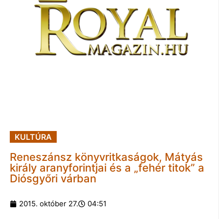
KULTÚRA
Reneszánsz könyvritkaságok, Mátyás
király aranyforintjai és a „fehér titok” a
Diósgyőri várban
2015. október 27.
04:51