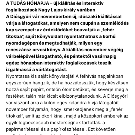
A TUDÁS HÓNAPJA – új kiállítás és interaktív
foglalkozások Nagy Lajos király várában
A Diósgyőri vár novemberben új, időszaki kiállítással
várja a látogatókat, amelyen nem csupán a szemlélődés
kap szerepet: az érdeklődőket beavatják a „fehér
titokba”, saját könyvoldalt nyomtathatnak a korhű
nyomdagépen és megtudhatják, milyen egy
reneszánsz orvosi könyv. A kiállítás november végéig
várbelépővel látogatható, és péntektől vasárnapig
egész hónapban interaktív foglalkozások teszik
izgalmassá a várlátogatást.
Nyomtassa kis saját könyvlapját! A felhívás napjainkban
egyszerűen hangzik, de ha hozzátesszük, hogy készítsen
hozzá saját papírt, öntsön ólombetűket, és keverje meg a
festéket, talán már kicsit elbizonytalanodunk. A Diósgyőri
vár viszont arra a különleges kalandra hívja látogatóit
november folyamán, hogy ismerkedjenek meg a „fehér
titokkal”, amit az ókori kínai, majd a középkori emberek az
egyik legbecsesebb mesterségnek tartottak: a
papírmerítéssel és a papírkészítéssel. Ezt követően