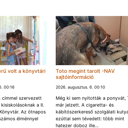
rű volt a könyvtári
Toto megint tarolt -NAV
sajtóinformáció
6. 00:16
2026. augusztus. 6. 00:10
k címmel szervezett
Még ki sem nyitották a ponyvát, 
kisiskolásoknak a II.
már jelzett. A cigaretta- és
Könyvtár. Az ötnapos
kábítószerkereső szolgálati kuty
számos élménnyel
ezúttal sem tévedett: több mint
hatezer doboz ille…