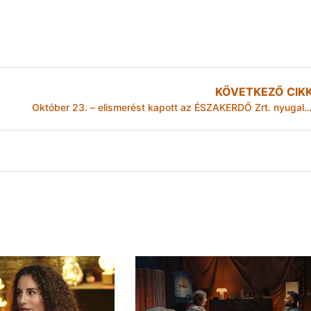
KÖVETKEZŐ CIK
Október 23. – elismerést kapott az ÉSZAKERDŐ Zrt. nyugalmazott munkat