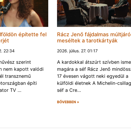
földön építette fel
Rácz Jenő fájdalmas múltjáró
rjét
meséltek a tarotkártyák
2. 22:34
2026. július. 27. 01:17
űvész szerint
A kardokkal átszúrt szívben isme
 nem kapott valódi
magára a séf Rácz Jenő mindöss
él transznemű
17 évesen vágott neki egyedül a
tországban építi
külföldi életnek A Michelin-csilla
eator TV …
séf a Cre…
BŐVEBBEN »