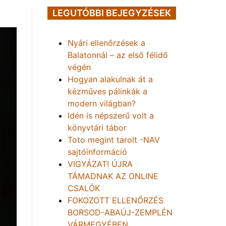
LEGUTÓBBI BEJEGYZÉSEK
Nyári ellenőrzések a
Balatonnál – az első félidő
végén
Hogyan alakulnak át a
kézműves pálinkák a
modern világban?
Idén is népszerű volt a
könyvtári tábor
Toto megint tarolt -NAV
sajtóinformáció
VIGYÁZAT! ÚJRA
TÁMADNAK AZ ONLINE
CSALÓK
FOKOZOTT ELLENŐRZÉS
BORSOD-ABAÚJ-ZEMPLÉN
VÁRMEGYÉBEN