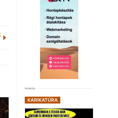
K
ársa
Hirdetés
KARIKATÚRA