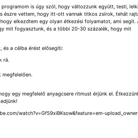
 programom is úgy szól, hogy változzunk együtt, testi, lelki
 észre vettem, hogy itt-ott vannak titkos zsírok, tehát raj
hogy elkezdtem egy olyan étkezési folyamatot, ami segít. 
y mit fogyasztunk, és a többi 20-30 százalék, hogy mit
 és a célba érést elősegíti:
 rá.
k megfelelően.
hogy egy megfelelő anyagcsere ritmust érjünk el. Étkezzün
kedjünk!
youtube.com/watch?v=Gf59xiBKsow&feature=em-upload_owner