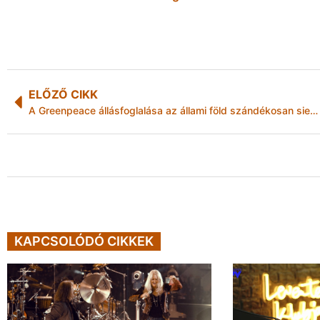
ELŐZŐ CIKK
A Greenpeace állásfoglalása az állami föld szándékosan siettetett, társadalmi konzultáció nélküli eladásáról
KAPCSOLÓDÓ CIKKEK