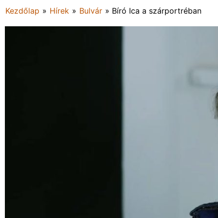
Kezdőlap
»
Hírek
»
Bulvár
»
Bíró Ica a szárportréban