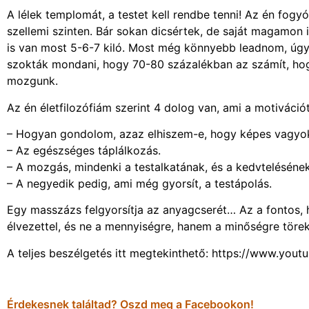
A lélek templomát, a testet kell rendbe tenni! Az én fogyó
szellemi szinten. Bár sokan dicsértek, de saját magamon is
is van most 5-6-7 kiló. Most még könnyebb leadnom, úgy
szokták mondani, hogy 70-80 százalékban az számít, hog
mozgunk.
Az én életfilozófiám szerint 4 dolog van, ami a motivációt,
– Hogyan gondolom, azaz elhiszem-e, hogy képes vagyok
– Az egészséges táplálkozás.
– A mozgás, mindenki a testalkatának, és a kedvteléséne
– A negyedik pedig, ami még gyorsít, a testápolás.
Egy masszázs felgyorsítja az anyagcserét… Az a fontos, 
élvezettel, és ne a mennyiségre, hanem a minőségre töre
A teljes beszélgetés itt megtekinthető: https://www.
Érdekesnek találtad? Oszd meg a Facebookon!