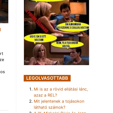
l
rt
ze
gos
LEGOLVASOTTABB
Mi is az a rövid ellátási lánc,
azaz a REL?
Mit jelentenek a tojásokon
látható számok?