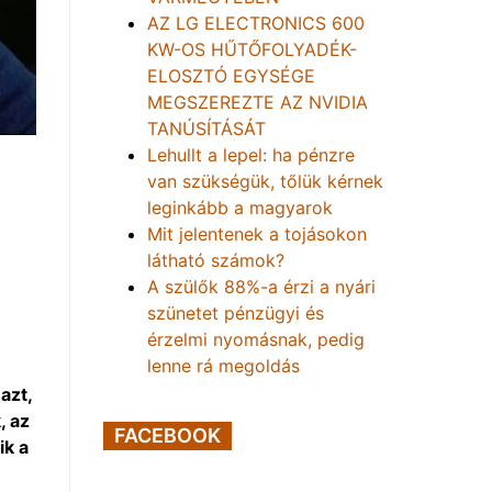
AZ LG ELECTRONICS 600
KW-OS HŰTŐFOLYADÉK-
ELOSZTÓ EGYSÉGE
MEGSZEREZTE AZ NVIDIA
TANÚSÍTÁSÁT
Lehullt a lepel: ha pénzre
van szükségük, tőlük kérnek
leginkább a magyarok
Mit jelentenek a tojásokon
látható számok?
A szülők 88%-a érzi a nyári
szünetet pénzügyi és
érzelmi nyomásnak, pedig
lenne rá megoldás
azt,
, az
FACEBOOK
ik a