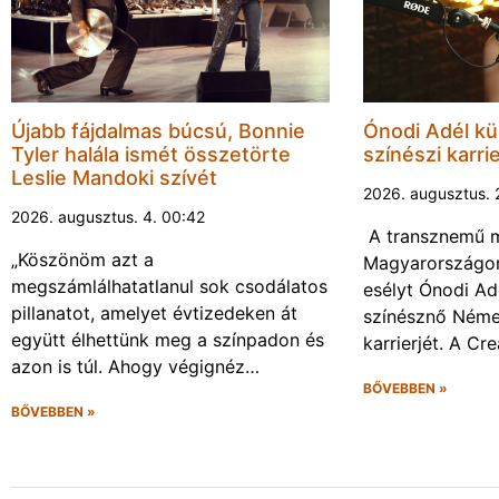
Újabb fájdalmas búcsú, Bonnie
Ónodi Adél kül
Tyler halála ismét összetörte
színészi karrie
Leslie Mandoki szívét
2026. augusztus. 
2026. augusztus. 4. 00:42
A transznemű m
„Köszönöm azt a
Magyarországon
megszámlálhatatlanul sok csodálatos
esélyt Ónodi Ad
pillanatot, amelyet évtizedeken át
színésznő Néme
együtt élhettünk meg a színpadon és
karrierjét. A Cr
azon is túl. Ahogy végignéz…
BŐVEBBEN »
BŐVEBBEN »