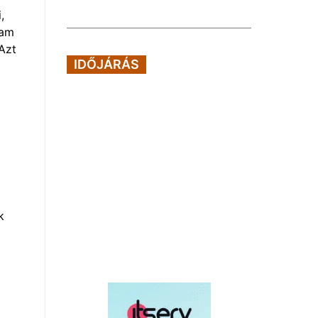
,
tam
Azt
IDŐJÁRÁS
k