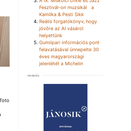
A IX. Miskolci Dixie és Jazz
Fesztivál-on muzsikál a
Kamilka & Pesti Sikk
Reális forgatókönyv, hogy
jövőre az AI vásárol
helyettünk
Gumiipari információs pont
felavatásával ünnepelte 30
éves magyarországi
jelenlétét a Michelin
Hirdetés
Toto
a