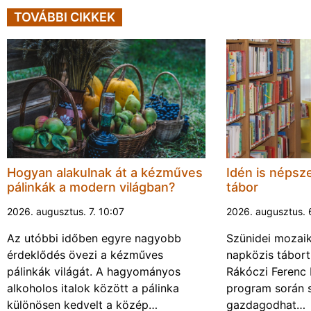
TOVÁBBI CIKKEK
Hogyan alakulnak át a kézműves
Idén is népsze
pálinkák a modern világban?
tábor
2026. augusztus. 7. 10:07
2026. augusztus. 
Az utóbbi időben egyre nagyobb
Szünidei mozai
érdeklődés övezi a kézműves
napközis tábort 
pálinkák világát. A hagyományos
Rákóczi Ferenc 
alkoholos italok között a pálinka
program során 
különösen kedvelt a közép…
gazdagodhat…