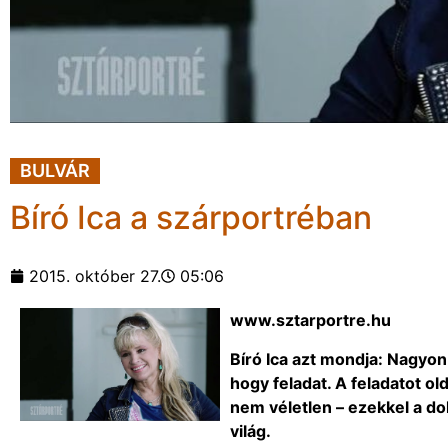
BULVÁR
Bíró Ica a szárportréban
2015. október 27.
05:06
www.sztarportre.hu
Bíró Ica azt mondja: Nagyo
hogy feladat. A feladatot o
nem véletlen – ezekkel a do
világ.