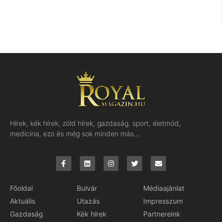
Hírek, kék hírek, zöld hírek, gazdaság, sport, életmód,
medicina, ezo és még sok minden más…
Főoldal
Bulvár
Médiaajánlat
Aktuális
Utazás
Impresszum
Gazdaság
Kék hírek
Partnereink