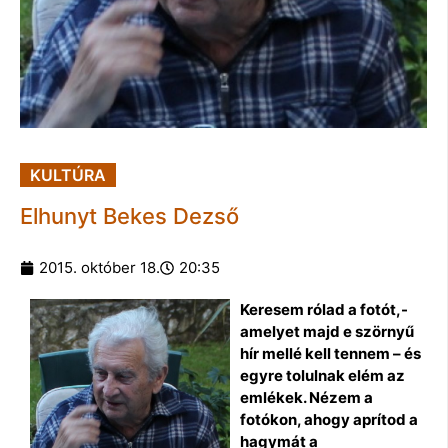
KULTÚRA
Elhunyt Bekes Dezső
2015. október 18.
20:35
Keresem rólad a fotót,-
amelyet majd e szörnyű
hír mellé kell tennem – és
egyre tolulnak elém az
emlékek. Nézem a
fotókon, ahogy aprítod a
hagymát a