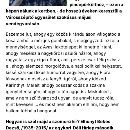
pincepörkölthöz, – ezen a
képen nálunk a kertben,- de hosszú éveken keresztül a
Városszépítő Egyesület szokásos májusi
vendégvárásán.
Eszembe jut, ahogy egy közös kiránduláson válogatod a
kosaramból a mérges gombákat, s megjegyzed: ezzel a
mennyiséggel, az Avasi lakótelepet ki lehetne irtani,
ahogy mesélsz a nagykőrösi szülői házról, ahogy
rágyújtasz egy cigarettára, amit persze csak félig szívsz
el, ahogy elemzed morgolódva, a napi politikai helyzetet,
kissé szarkasztikus humorral vegyítve, ahogy Flóra
lányodnak mesélsz a fenyő rigóról, ahogy idézed
Karinthyt, Márait, ahogy bosszankodsz a szakma
igénytelenségén, ahogy féltőn aggódsz Miskolcért,
amely nem szülővárosod ugyan, de annyit tudsz róla,
mint kevesen,… és most nem akarom elhinni, hogy nem
hallom többé a hangodat.
Hogyan is szól majd a szomorú hír? Elhunyt Bekes
Dezső, /1935-2015/ az egykori Déli Hírlap második