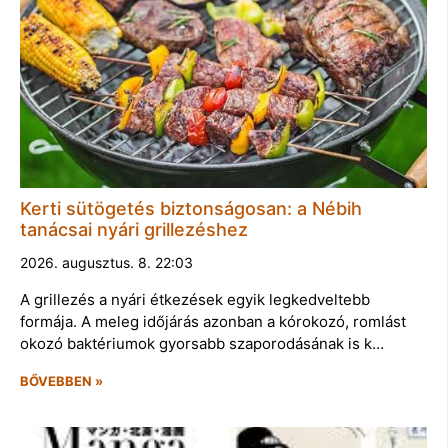
Kerti sütögetés biztonságosan: a Nébih
tanácsai nyári grillezéshez
2026. augusztus. 8. 22:03
A grillezés a nyári étkezések egyik legkedveltebb
formája. A meleg időjárás azonban a kórokozó, romlást
okozó baktériumok gyorsabb szaporodásának is k…
BŐVEBBEN »