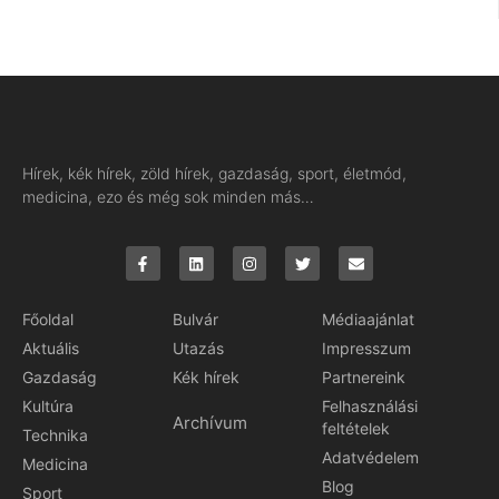
Hírek, kék hírek, zöld hírek, gazdaság, sport, életmód,
medicina, ezo és még sok minden más…
Főoldal
Bulvár
Médiaajánlat
Aktuális
Utazás
Impresszum
Gazdaság
Kék hírek
Partnereink
Kultúra
Felhasználási
Archívum
feltételek
Technika
Adatvédelem
Medicina
Blog
Sport