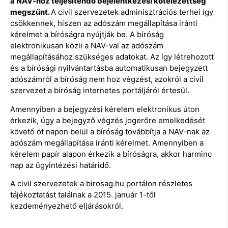
a NAV-hoz teljesítendő bejelentkezési kötelezettség
megszűnt.
A civil szervezetek adminisztrációs terhei így
csökkennek, hiszen az adószám megállapítása iránti
kérelmet a bíróságra nyújtják be. A bíróság
elektronikusan közli a NAV-val az adószám
megállapításához szükséges adatokat. Az így létrehozott
és a bírósági nyilvántartásba automatikusan bejegyzett
adószámról a bíróság nem hoz végzést, azokról a civil
szervezet a bíróság internetes portáljáról értesül.
Amennyiben a bejegyzési kérelem elektronikus úton
érkezik, úgy a bejegyző végzés jogerőre emelkedését
követő öt napon belül a bíróság továbbítja a NAV-nak az
adószám megállapítása iránti kérelmet. Amennyiben a
kérelem papír alapon érkezik a bíróságra, akkor harminc
nap az ügyintézési határidő.
A civil szervezetek a birosag.hu portálon részletes
tájékoztatást találnak a 2015. január 1-től
kezdeményezhető eljárásokról.