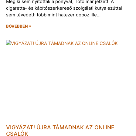
Még ki sem nyitották a ponyvát, Toto már jelzett. A
cigaretta- és kábítószerkereső szolgálati kutya ezúttal
sem tévedett: több mint hatezer doboz ille…
BŐVEBBEN »
VIGYÁZAT! ÚJRA TÁMADNAK AZ ONLINE
CSALÓK