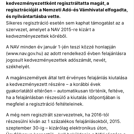
kedvezményezettként regisztráltatta magát, a
regisztrációját a Nemzeti Adó-és Vámhivatal elfogadta,
és nyilvántartásba vette.
Sikeres regisztráció esetén sem kaphat támogatást az a
szervezet, amelyet a NAV 2015-re kizárt a
kedvezményezettek köréből.
A NAV minden év január 1-jén teszi közzé honlapján
(www.nav.gov.hu) az adott rendelkező évben felajánlásra
jogosult kedvezményezettek adószámát, nevét,
székhelyét.
A magánszemélyek által tett érvényes felajánlás kiutalása
a kedvezményezett részére – a korábbi évek
gyakorlatától eltérően – automatikusan történik, feltéve,
ha a felajánlásban részesülő a kiutalás időpontjában is
megfelel a regisztráció feltételeinek.
A még nem regisztrált szervezetnek, ha 2016-tól
részesülni kíván az 1 százalékos felajánlásokból, 2015.
szeptember 30-ig – kizárólag elektronikus úton,