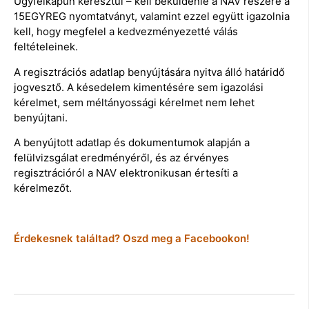
Ügyfélkapun keresztül – kell beküldenie a NAV részére a
15EGYREG nyomtatványt, valamint ezzel együtt igazolnia
kell, hogy megfelel a kedvezményezetté válás
feltételeinek.
A regisztrációs adatlap benyújtására nyitva álló határidő
jogvesztő. A késedelem kimentésére sem igazolási
kérelmet, sem méltányossági kérelmet nem lehet
benyújtani.
A benyújtott adatlap és dokumentumok alapján a
felülvizsgálat eredményéről, és az érvényes
regisztrációról a NAV elektronikusan értesíti a
kérelmezőt.
Érdekesnek találtad? Oszd meg a Facebookon!