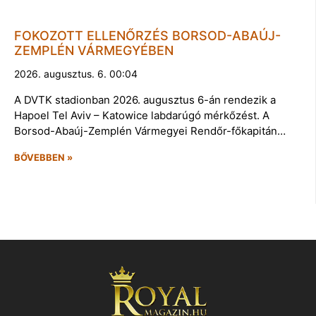
FOKOZOTT ELLENŐRZÉS BORSOD-ABAÚJ-
ZEMPLÉN VÁRMEGYÉBEN
2026. augusztus. 6. 00:04
A DVTK stadionban 2026. augusztus 6-án rendezik a
Hapoel Tel Aviv – Katowice labdarúgó mérkőzést. A
Borsod-Abaúj-Zemplén Vármegyei Rendőr-főkapitán…
BŐVEBBEN »