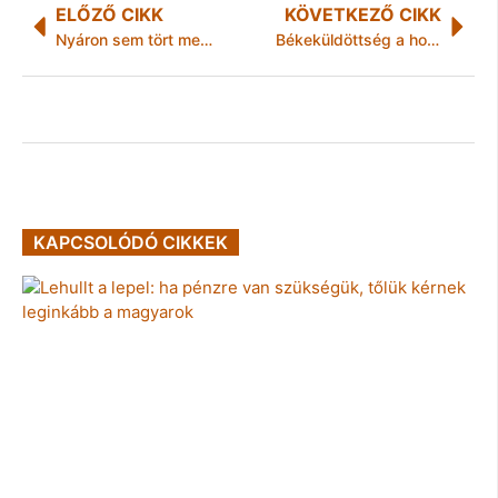
ELŐZŐ CIKK
KÖVETKEZŐ CIKK
Nyáron sem tört meg a cégtörlési hullám az építőiparban
Békeküldöttség a honvédelmi minisztériumban
KAPCSOLÓDÓ CIKKEK