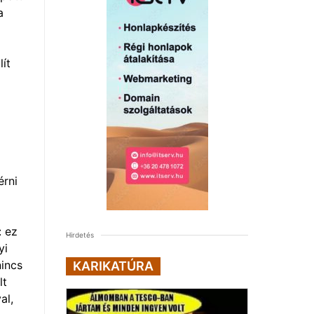
a
ít
érni
: ez
Hirdetés
yi
nincs
KARIKATÚRA
lt
al,