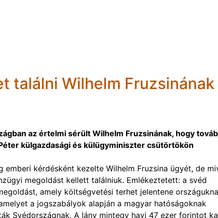
et találni Wilhelm Fruzsinának
szágban az értelmi sérült Wilhelm Fruzsinának, hogy tová
 Péter külgazdasági és külügyminiszter csütörtökön
g emberi kérdésként kezelte Wilhelm Fruzsina ügyét, de mi
zügyi megoldást kellett találniuk. Emlékeztetett: a svéd
megoldást, amely költségvetési terhet jelentene országukna
et, amelyet a jogszabályok alapján a magyar hatóságoknak
tták Svédországnak. A lány mintegy havi 47 ezer forintot k