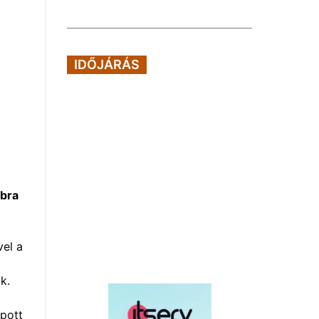
IDŐJÁRÁS
bbra
vel a
k.
apott