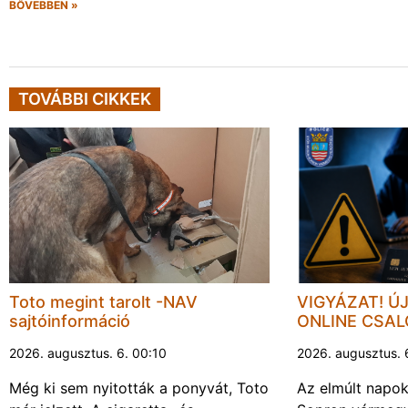
BŐVEBBEN »
TOVÁBBI CIKKEK
Toto megint tarolt -NAV
VIGYÁZAT! Ú
sajtóinformáció
ONLINE CSA
2026. augusztus. 6. 00:10
2026. augusztus. 
Még ki sem nyitották a ponyvát, Toto
Az elmúlt napo