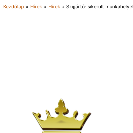
Kezdőlap
»
Hírek
»
Hírek
»
Szijjártó: sikerült munkahelye