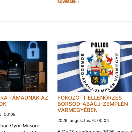
BŐVEBBEN »
JRA TÁMADNAK AZ
FOKOZOTT ELLENŐRZÉS
LÓK
BORSOD-ABAÚJ-ZEMPLÉN
VÁRMEGYÉBEN
6. 00:08
2026. augusztus. 6. 00:04
kban Győr-Moson-
A DVTK stadionban 2026. augusz