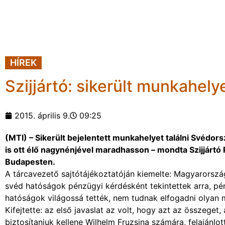
HÍREK
Szijjártó: sikerült munkahely
2015. április 9.
09:25
(MTI) – Sikerült bejelentett munkahelyet találni Svédor
is ott élő nagynénjével maradhasson – mondta Szijjártó
Budapesten.
A tárcavezető sajtótájékoztatóján kiemelte: Magyarorszá
svéd hatóságok pénzügyi kérdésként tekintettek arra, pén
hatóságok világossá tették, nem tudnak elfogadni olyan 
Kifejtette: az első javaslat az volt, hogy azt az összeg
biztosítaniuk kellene Wilhelm Fruzsina számára, felajánlo