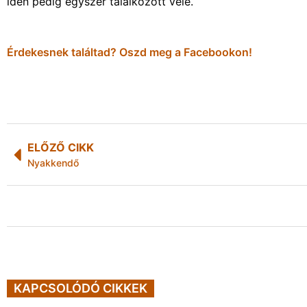
idén pedig egyszer találkozott vele.
Érdekesnek találtad? Oszd meg a Facebookon!
ELŐZŐ CIKK
Nyakkendő
KAPCSOLÓDÓ CIKKEK