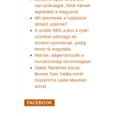
van szükségük, tőlük kérnek
leginkább a magyarok
Mit jelentenek a tojásokon
látható számok?
A szülők 88%-a érzi a nyári
szünetet pénzügyi és
érzelmi nyomásnak, pedig
lenne rá megoldás
Netrisk: slágertartozék a
horvátországi úticsomagban
Újabb fájdalmas búcsú,
Bonnie Tyler halála ismét
összetörte Leslie Mandoki
szívét
FACEBOOK