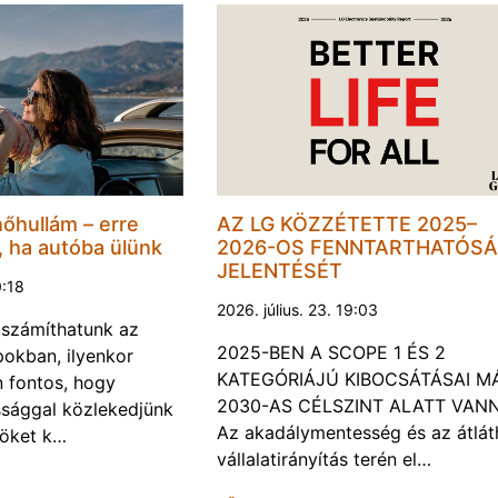
hőhullám – erre
AZ LG KÖZZÉTETTE 2025–
, ha autóba ülünk
2026-OS FENNTARTHATÓSÁ
JELENTÉSÉT
0:18
2026. július. 23. 19:03
a számíthatunk az
2025-BEN A SCOPE 1 ÉS 2
okban, ilyenkor
KATEGÓRIÁJÚ KIBOCSÁTÁSAI M
 fontos, hogy
2030-AS CÉLSZINT ALATT VAN
ssággal közlekedjünk
Az akadálymentesség és az átlát
röket k…
vállalatirányítás terén el…