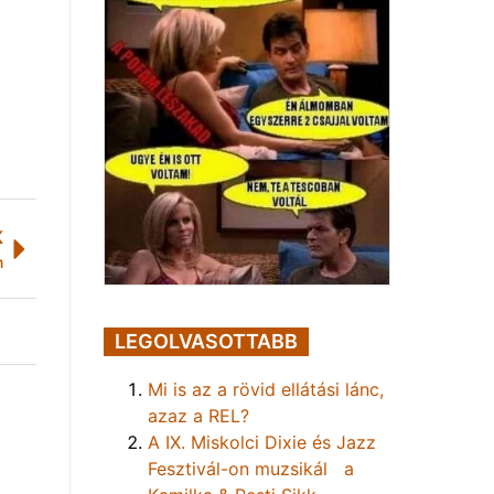
K
n
LEGOLVASOTTABB
Mi is az a rövid ellátási lánc,
azaz a REL?
A IX. Miskolci Dixie és Jazz
Fesztivál-on muzsikál a