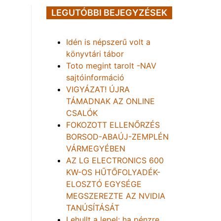
LEGUTÓBBI BEJEGYZÉSEK
Idén is népszerű volt a
könyvtári tábor
Toto megint tarolt -NAV
sajtóinformáció
VIGYÁZAT! ÚJRA
TÁMADNAK AZ ONLINE
CSALÓK
FOKOZOTT ELLENŐRZÉS
BORSOD-ABAÚJ-ZEMPLÉN
VÁRMEGYÉBEN
AZ LG ELECTRONICS 600
KW-OS HŰTŐFOLYADÉK-
ELOSZTÓ EGYSÉGE
MEGSZEREZTE AZ NVIDIA
TANÚSÍTÁSÁT
Lehullt a lepel: ha pénzre