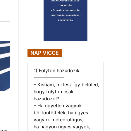
NAP VICCE
1) Folyton hazudozik
——————–
– Kisfiam, mi lesz így belőled,
hogy folyton csak
hazudozol?
– Ha ügyetlen vagyok
börtöntöltelék, ha ügyes
vagyok meteorológus,
ha nagyon ügyes vagyok,
tus