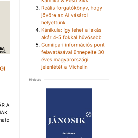
Kamilka & Pesti Sikk
Reális forgatókönyv, hogy
jövőre az AI vásárol
helyettünk
Kánikula: így lehet a lakás
akár 4-5 fokkal hűvösebb
Gumiipari információs pont
felavatásával ünnepelte 30
éves magyarországi
jelenlétét a Michelin
GI
Hirdetés
ÁR A
NAK
ható