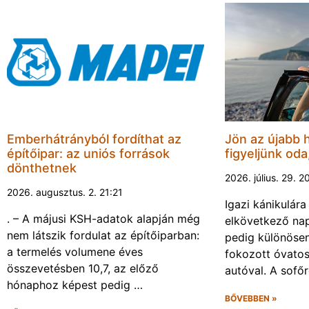
Emberhátrányból fordíthat az
Jön az újabb 
építőipar: az uniós források
figyeljünk oda
dönthetnek
2026. július. 29. 2
2026. augusztus. 2. 21:21
Igazi kánikulár
. – A májusi KSH-adatok alapján még
elkövetkező nap
nem látszik fordulat az építőiparban:
pedig különösen
a termelés volumene éves
fokozott óvato
összevetésben 10,7, az előző
autóval. A sofő
hónaphoz képest pedig …
BŐVEBBEN »