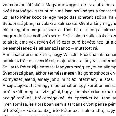
volna árvaellátásként Magyarországon, de ez alatta marad
svéd hatóságok szerint minimálisan szükséges a fenntar
Szijjártó Péter közölte: egy megoldás jöhetett szóba, ha
Svédországban, ha valaki alkalmazza. Mivel a lány nagyn
elő, a legjobb megoldásnak az tűnt, ha ez a cég alkalmaz
megrendelésre volt szüksége. Ezért olyan vállalatokat ker
találtak, amelyek révén évi 15 ezer euró bevételhez jut a
bejelentéséhez és alkalmazásához – mutatott rá.
A miniszter arra is kitért, hogy Wilhelm Fruzsinának ham
adminisztrációs teendőket, majd utána a lány visszatérh
Szijjártó Péter kijelentette: Magyarország egyetlen állam
Svédországban, akkor természetesen itt gondoskodtak vol
környezet jelenti, amely jobb, mint az intézményi ellátás.
A sajtótájékoztatón egy más témában egy korábbi miniszte
arról szólt, meg kell vizsgálni, hogy a minisztériumokna
szolgáltatóknál, brókercégeknél, és lépéseket kell tenni
ilyen forrása, és korábban sem a tárcának volt pénze pén
ott tőkéje – közölte. Szijjártó Péter azt is elmondta, ho