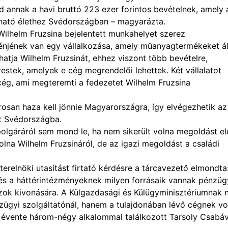
 annak a havi bruttó 223 ezer forintos bevételnek, amely 
tható élethez Svédországban – magyarázta.
 Wilhelm Fruzsina bejelentett munkahelyet szerez
énjének van egy vállalkozása, amely műanyagtermékeket áll
hatja Wilhelm Fruzsinát, ehhez viszont több bevételre,
estek, amelyek e cég megrendelői lehettek. Két vállalatot
 cég, ami megteremti a fedezetet Wilhelm Fruzsina
arosan haza kell jönnie Magyarországra, így elvégezhetik az
et Svédországba.
polgáráról sem mond le, ha nem sikerült volna megoldást el
na Wilhelm Fruzsináról, de az igazi megoldást a családi
relnöki utasítást firtató kérdésre a tárcavezető elmondta
k és a háttérintézményeknek milyen forrásaik vannak pénzüg
 azok kivonására. A Külgazdasági és Külügyminisztériumnak 
zügyi szolgáltatónál, hanem a tulajdonában lévő cégnek vo
gy évente három-négy alkalommal találkozott Tarsoly Csabáv