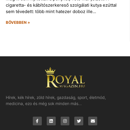
cigaretta- és kábítószerkereső szolgálati kutya ezúttal
sem tévedett: több mint hatezer doboz ille…
BŐVEBBEN »
Hírek, kék hírek, zöld hírek, gazdaság, sport, életmód,
medicina, ezo és még sok minden más…