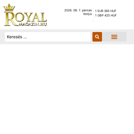
2026. 08. 7. péntek
1 EUR 365 HUF
Ibolya
1 GBP 425 HUF