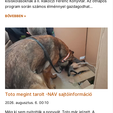
kisiskolásoknak a II. Rákóczi Ferenc Könyvtár. Az ötnapos
program során számos élménnyel gazdagodhat…
BŐVEBBEN »
Toto megint tarolt -NAV sajtóinformáció
2026. augusztus. 6. 00:10
Még ki sem nyitották a ponyvát, Toto már jelzett. A