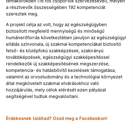
témakörökben (16 fős csoportok szervezésével), melyen
a résztvevők összességében 192 kompetenciát
szereztek meg.
A projekt célja az volt, hogy az egészségügyben
biztosított megfelelő mennyiségű és minőségű
humánerőforrás következtében javuljon az egészségügyi
ellátás színvonala, új szakmai kompetenciákat biztosító
felső- és középfokú szakképzések, szakirányú
továbbképzések, egészségügyi szakképesítéssel
rendelkezők új szakképesítésének megszerzése,
kompetencia- és hatásbővítő kezelések támogatása,
valamint az orvostudomány és a technológiai környezet
által megkövetelt szakmai elvárásokhoz való
hozzájárulás, mely célok elérését ezen pályázat
segítségével tudtuk megvalósítani.
Érdekesnek találtad? Oszd meg a Facebookon!