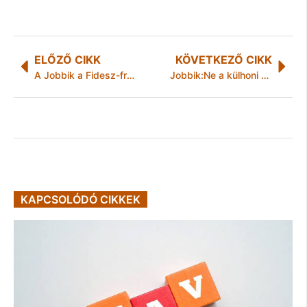
ELŐZŐ CIKK
KÖVETKEZŐ CIKK
A Jobbik a Fidesz-frakció képviselőjét is elvárja a csütörtöki szembesítésre
Jobbik:Ne a külhoni magyar családok fizessék a rossz gazdaságpolitika árát!
KAPCSOLÓDÓ CIKKEK