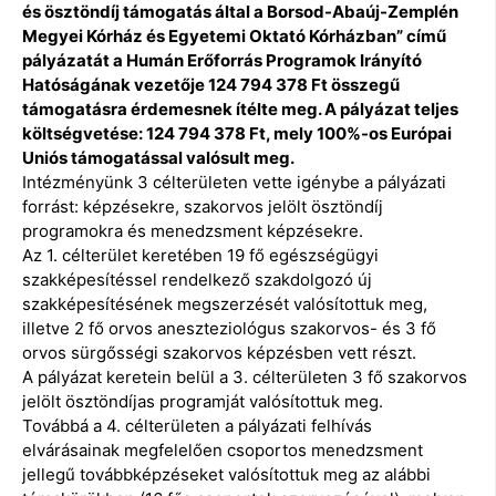
és ösztöndíj támogatás által a Borsod-Abaúj-Zemplén
Megyei Kórház és Egyetemi Oktató Kórházban” című
pályázatát a Humán Erőforrás Programok Irányító
Hatóságának vezetője 124 794 378 Ft összegű
támogatásra érdemesnek ítélte meg. A pályázat teljes
költségvetése: 124 794 378 Ft, mely 100%-os Európai
Uniós támogatással valósult meg.
Intézményünk 3 célterületen vette igénybe a pályázati
forrást: képzésekre, szakorvos jelölt ösztöndíj
programokra és menedzsment képzésekre.
Az 1. célterület keretében 19 fő egészségügyi
szakképesítéssel rendelkező szakdolgozó új
szakképesítésének megszerzését valósítottuk meg,
illetve 2 fő orvos aneszteziológus szakorvos- és 3 fő
orvos sürgősségi szakorvos képzésben vett részt.
A pályázat keretein belül a 3. célterületen 3 fő szakorvos
jelölt ösztöndíjas programját valósítottuk meg.
Továbbá a 4. célterületen a pályázati felhívás
elvárásainak megfelelően csoportos menedzsment
jellegű továbbképzéseket valósítottuk meg az alábbi