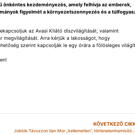
tű önkéntes kezdeményezés, amely felhívja az emberek,
ormányok figyelmét a környezetszennyezés és a túlfogyas
kapcsoljuk az Avasi Kilátó díszvilágítását, valamint
r megvilágítását. Arra kérjük a lakosságot, hogy
tőség szerint kapcsolják le egy órára a fölösleges világí
en!
KÖVETKEZŐ CIK
Jobbik:Távozzon Ilan Mor „kellemetlen”, történelemhamisító kirohanása miatt!