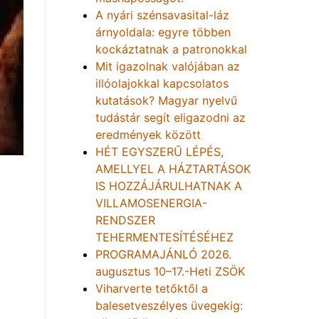
A nyári szénsavasital-láz
árnyoldala: egyre többen
kockáztatnak a patronokkal
Mit igazolnak valójában az
illóolajokkal kapcsolatos
kutatások? Magyar nyelvű
tudástár segít eligazodni az
eredmények között
HÉT EGYSZERŰ LÉPÉS,
AMELLYEL A HÁZTARTÁSOK
IS HOZZÁJÁRULHATNAK A
VILLAMOSENERGIA-
RENDSZER
TEHERMENTESÍTÉSÉHEZ
PROGRAMAJÁNLÓ 2026.
augusztus 10–17.-Heti ZSÖK
Viharverte tetőktől a
balesetveszélyes üvegekig: