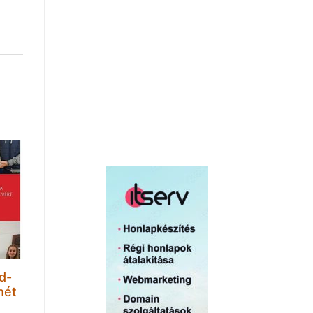
d-
hét