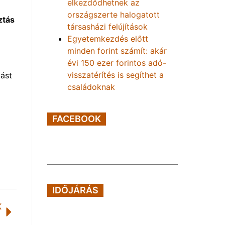
elkezdődhetnek az
országszerte halogatott
ztás
társasházi felújítások
Egyetemkezdés előtt
minden forint számít: akár
évi 150 ezer forintos adó-
visszatérítés is segíthet a
tást
családoknak
FACEBOOK
IDŐJÁRÁS
K