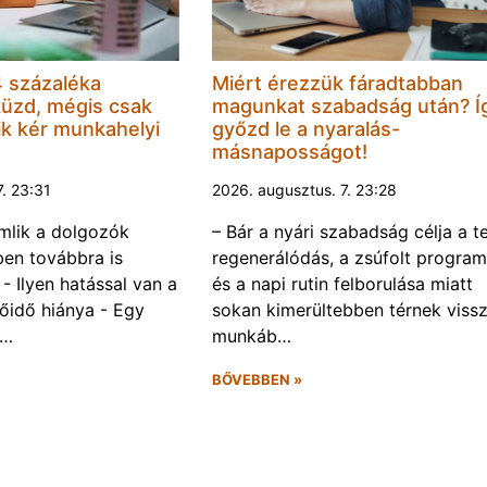
 százaléka
Miért érezzük fáradtabban
küzd, mégis csak
magunkat szabadság után? Í
k kér munkahelyi
győzd le a nyaralás-
másnaposságot!
7. 23:31
2026. augusztus. 7. 23:28
omlik a dolgozók
– Bár a nyári szabadság célja a te
ben továbbra is
regenerálódás, a zsúfolt progra
- Ilyen hatással van a
és a napi rutin felborulása miatt
őidő hiánya - Egy
sokan kimerültebben térnek vissz
f…
munkáb…
BŐVEBBEN »