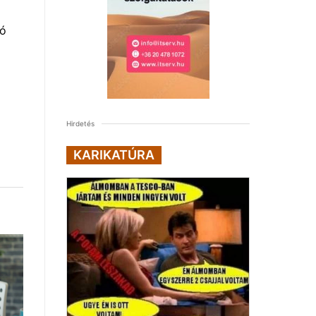
tó
Hirdetés
KARIKATÚRA