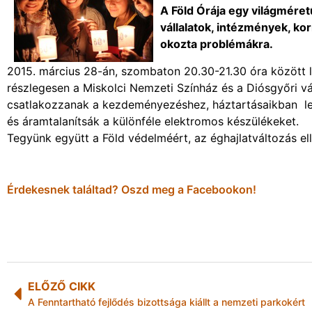
A Föld Órája egy világmére
vállalatok, intézmények, k
okozta problémákra.
2015. március 28-án, szombaton 20.30-21.30 óra között le
részlegesen a Miskolci Nemzeti Színház és a Diósgyőri vá
csatlakozzanak a kezdeményezéshez, háztartásaikban lehe
és áramtalanítsák a különféle elektromos készülékeket.
Tegyünk együtt a Föld védelméért, az éghajlatváltozás ell
Érdekesnek találtad? Oszd meg a Facebookon!
ELŐZŐ CIKK
A Fenntartható fejlődés bizottsága kiállt a nemzeti parkokért