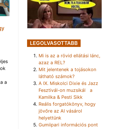
gy
LEGOLVASOTTABB
Mi is az a rövid ellátási lánc,
ljes
azaz a REL?
mok
Mit jelentenek a tojásokon
látható számok?
a a
A IX. Miskolci Dixie és Jazz
Fesztivál-on muzsikál a
Kamilka & Pesti Sikk
Reális forgatókönyv, hogy
jövőre az AI vásárol
helyettünk
Gumiipari információs pont