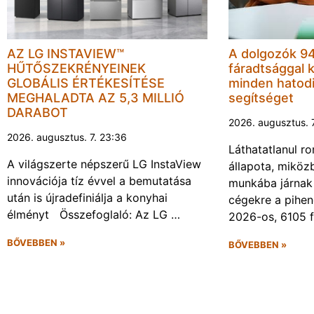
AZ LG INSTAVIEW™
A dolgozók 94
HŰTŐSZEKRÉNYEINEK
fáradtsággal 
GLOBÁLIS ÉRTÉKESÍTÉSE
minden hatodi
MEGHALADTA AZ 5,3 MILLIÓ
segítséget
DARABOT
2026. augusztus. 
2026. augusztus. 7. 23:36
Láthatatlanul r
A világszerte népszerű LG InstaView
állapota, miköz
innovációja tíz évvel a bemutatása
munkába járnak 
után is újradefiniálja a konyhai
cégekre a pihen
élményt Összefoglaló: Az LG …
2026-os, 6105 
BŐVEBBEN »
BŐVEBBEN »