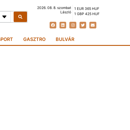
2026. 08. 8. szombat
1 EUR 365 HUF
László
1 GBP 425 HUF
SPORT
GASZTRO
BULVÁR