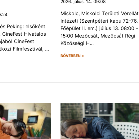
2026. július. 14. 09:08
Miskolc, Miskolci Területi Vérellá
0:24
Intézeti (Szentpéteri kapu 72-76.
és Peking: elsőként
Főépület II. em.) július 13. 08:00 -
. CineFest Hivatalos
15:00 Mezőcsát, Mezőcsát Régi
jából CineFest
Közösségi H…
közi Filmfesztivál, …
BŐVEBBEN »