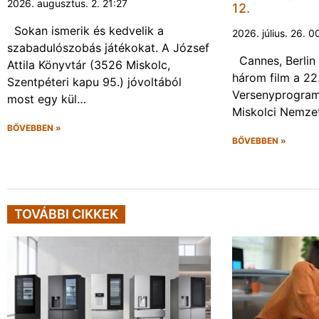
2026. augusztus. 2. 21:27
12.
Sokan ismerik és kedvelik a
2026. július. 26. 0
szabadulószobás játékokat. A József
Cannes, Berlin 
Attila Könyvtár (3526 Miskolc,
három film a 22
Szentpéteri kapu 95.) jóvoltából
Versenyprogram
most egy kül…
Miskolci Nemzet
BŐVEBBEN »
BŐVEBBEN »
TOVÁBBI CIKKEK