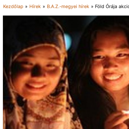
Kezdőlap
»
Hírek
»
B.A.Z.-megyei hírek
»
Föld Órája akc