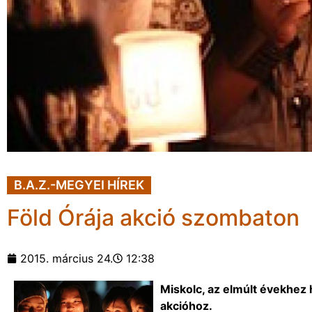
B.A.Z.-MEGYEI HÍREK
Föld Órája akció szombaton
2015. március 24.
12:38
Miskolc, az elmúlt évekhez 
akcióhoz.