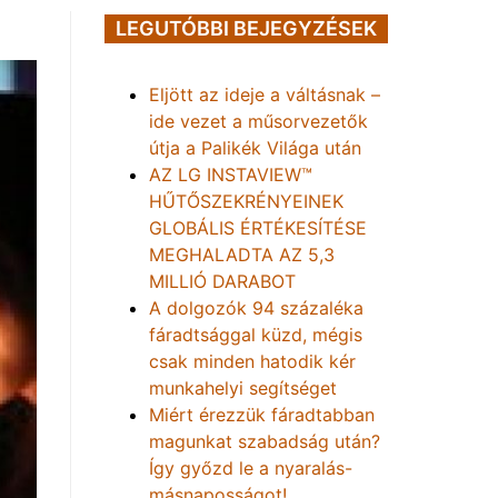
LEGUTÓBBI BEJEGYZÉSEK
Eljött az ideje a váltásnak –
ide vezet a műsorvezetők
útja a Palikék Világa után
AZ LG INSTAVIEW™
HŰTŐSZEKRÉNYEINEK
GLOBÁLIS ÉRTÉKESÍTÉSE
MEGHALADTA AZ 5,3
MILLIÓ DARABOT
A dolgozók 94 százaléka
fáradtsággal küzd, mégis
csak minden hatodik kér
munkahelyi segítséget
Miért érezzük fáradtabban
magunkat szabadság után?
Így győzd le a nyaralás-
másnaposságot!