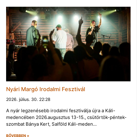
Nyári Margó Irodalmi Fesztivál
2026. július. 30. 22:28
A nyár legzenésebb irodalmi fesztiválja újra a Káli-
medencében 2026.augusztus 13-15., csütörtök-péntek-
szombat Bánya Kert, Salföld Káli-meden…
BŐVEBBEN »