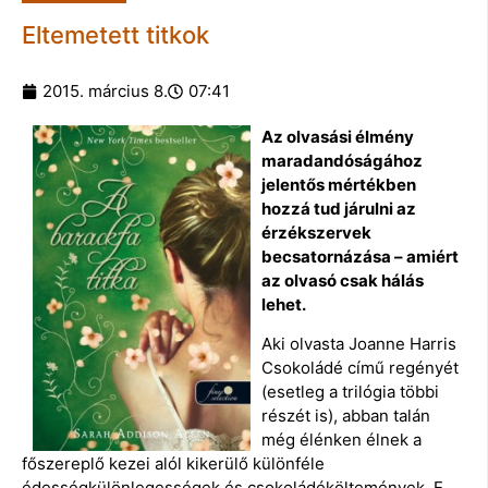
Eltemetett titkok
2015. március 8.
07:41
Az olvasási élmény
maradandóságához
jelentős mértékben
hozzá tud járulni az
érzékszervek
becsatornázása – amiért
az olvasó csak hálás
lehet.
Aki olvasta Joanne Harris
Csokoládé című regényét
(esetleg a trilógia többi
részét is), abban talán
még élénken élnek a
főszereplő kezei alól kikerülő különféle
édességkülönlegességek és csokoládéköltemények. E