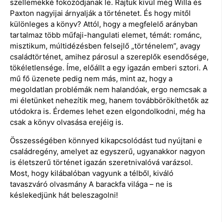
szellemekké fokozódjanak le. Rajtuk kívül még Willa és
Paxton nagyijai árnyalják a történetet. És hogy mitől
különleges a könyv? Attól, hogy a megfelelő arányban
tartalmaz több műfaji-hangulati elemet, témát: románc,
misztikum, múltidézésben felsejlő „történelem”, avagy
családtörténet, amihez párosul a szereplők esendősége,
tökéletlensége. Íme, előállt a egy igazán emberi sztori. A
mű fő üzenete pedig nem más, mint az, hogy a
megoldatlan problémák nem halandóak, ergo nemcsak a
mi életünket nehezítik meg, hanem továbbörökíthetők az
utódokra is. Érdemes lehet ezen elgondolkodni, még ha
csak a könyv olvasása erejéig is.
Összességében könnyed kikapcsolódást tud nyújtani e
családregény, amelyet az egyszerű, ugyanakkor nagyon
is életszerű történet igazán szeretnivalóvá varázsol.
Most, hogy kilábalóban vagyunk a télből, kiváló
tavaszváró olvasmány A barackfa világa – ne is
késlekedjünk hát beleszagolni!