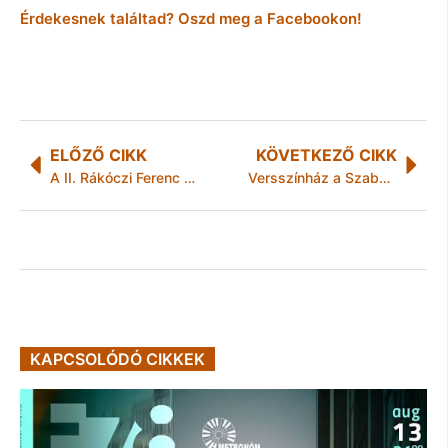
Érdekesnek találtad? Oszd meg a Facebookon!
ELŐZŐ CIKK
KÖVETKEZŐ CIKK
A II. Rákóczi Ferenc Megyei és Városi Könyvtár programjai
Versszínház a Szabadegyetemen
KAPCSOLÓDÓ CIKKEK