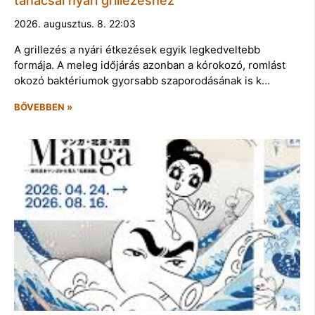
tanácsai nyári grillezéshez
2026. augusztus. 8. 22:03
A grillezés a nyári étkezések egyik legkedveltebb
formája. A meleg időjárás azonban a kórokozó, romlást
okozó baktériumok gyorsabb szaporodásának is k…
BŐVEBBEN »