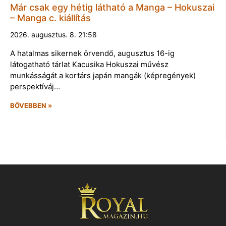
Már csak egy hétig látható a Manga – Hokuszai
– Manga c. kiállítás
2026. augusztus. 8. 21:58
A hatalmas sikernek örvendő, augusztus 16-ig
látogatható tárlat Kacusika Hokuszai művész
munkásságát a kortárs japán mangák (képregények)
perspektíváj…
BŐVEBBEN »