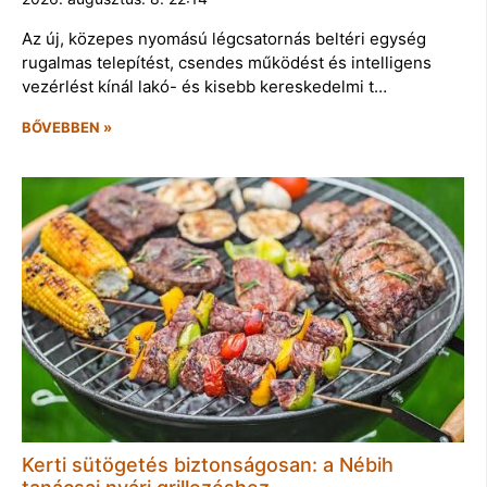
Az új, közepes nyomású légcsatornás beltéri egység
rugalmas telepítést, csendes működést és intelligens
vezérlést kínál lakó- és kisebb kereskedelmi t…
BŐVEBBEN »
Kerti sütögetés biztonságosan: a Nébih