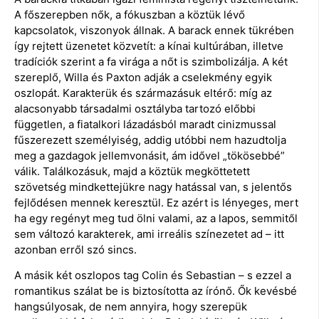
A főszerepben nők, a fókuszban a köztük lévő
kapcsolatok, viszonyok állnak. A barack ennek tükrében
így rejtett üzenetet közvetít: a kínai kultúrában, illetve
tradíciók szerint a fa virága a nőt is szimbolizálja. A két
szereplő, Willa és Paxton adják a cselekmény egyik
oszlopát. Karakterük és származásuk eltérő: míg az
alacsonyabb társadalmi osztályba tartozó előbbi
független, a fiatalkori lázadásból maradt cinizmussal
fűszerezett személyiség, addig utóbbi nem hazudtolja
meg a gazdagok jellemvonásit, ám idővel „tökösebbé”
válik. Találkozásuk, majd a köztük megköttetett
szövetség mindkettejükre nagy hatással van, s jelentős
fejlődésen mennek keresztül. Ez azért is lényeges, mert
ha egy regényt meg tud ölni valami, az a lapos, semmitől
sem változó karakterek, ami irreális színezetet ad – itt
azonban erről szó sincs.
A másik két oszlopos tag Colin és Sebastian – s ezzel a
romantikus szálat be is biztosította az írónő. Ők kevésbé
hangsúlyosak, de nem annyira, hogy szerepük