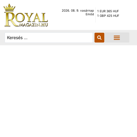
2026. 08. 9. vasárnap
1 EUR 365 HUF
Emőd
1 GBP 425 HUF