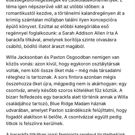
téma igen népszerűvé vált az utóbbi időben: a
romantikustól kezdve, a történelmi kalandregényen át a
krimiig számtalan műfajban találni ilyen koncepcióra
épülő könyvet. Ezúttal az előbbi kategóriába eső
regénnyel foglalkozunk: a Sarah Addison Allen írta A
barackfa titkával, amelynek borítója szinte olvasásra
csábító, bódító illatot áraszt magából.
Willa Jacksonban és Paxton Osgoodban nemigen van
közös vonás: azon kívül, hogy egykoron osztálytársak
voltak, nem köti össze őket más – még más társadalmi
réteghez is tartoznak. A sors fintora azonban mégis
összehozza őket újra, mégpedig nem is akárhogyan: egy
csontváz, amely később szoros köteléket fűz köztük. A
bizarr felfedezés egy barackfa alatt történik annak a Willa
családjához tartozó, Blue Ridge Madam háznak
udvarában, amelyet Paxton szándékozik felújíttatni, hogy
fogadót alakítson ki belőle. A csontvázzal együtt pedig
titkok is felszínre kerülnek.
A barackfa titkában igazi feminista regényt tisztelhetünk.