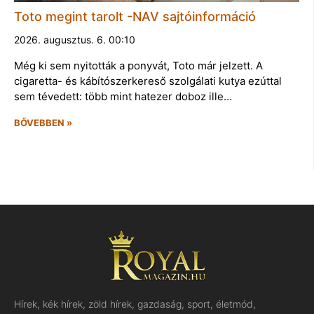
Toto megint tarolt -NAV sajtóinformáció
2026. augusztus. 6. 00:10
Még ki sem nyitották a ponyvát, Toto már jelzett. A
cigaretta- és kábítószerkereső szolgálati kutya ezúttal
sem tévedett: több mint hatezer doboz ille…
BŐVEBBEN »
Hírek, kék hírek, zöld hírek, gazdaság, sport, életmód,