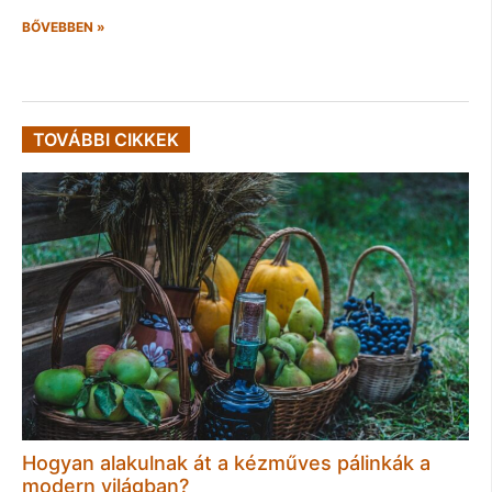
BŐVEBBEN »
TOVÁBBI CIKKEK
Hogyan alakulnak át a kézműves pálinkák a
modern világban?