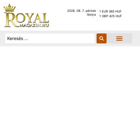
2026. 08. 7. péntek
1 EUR 365 HUF
Ibolya
1 GBP 425 HUF