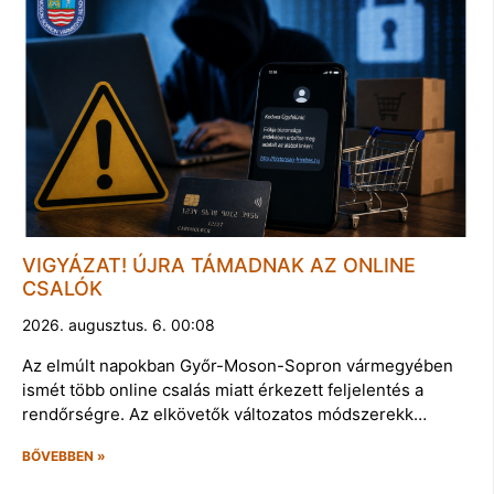
VIGYÁZAT! ÚJRA TÁMADNAK AZ ONLINE
CSALÓK
2026. augusztus. 6. 00:08
Az elmúlt napokban Győr-Moson-Sopron vármegyében
ismét több online csalás miatt érkezett feljelentés a
rendőrségre. Az elkövetők változatos módszerekk…
BŐVEBBEN »