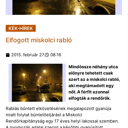
KÉK-HÍREK
Elfogott miskolci rabló
2015. február 27.
08:16
Mindössze néhány utca
előnyre tehetett csak
szert az a miskolci rabló,
aki megtámadott egy
nőt. A férfit azonnal
elfogták a rendőrök.
Rablás bűntett elkövetésének megalapozott gyanúja
miatt folytat büntetőeljárást a Miskolci
Rendőrkapitányság egy 17 éves helyi lakossal szemben.
A nyomozás adatai szerint a későbbi gyanúsított