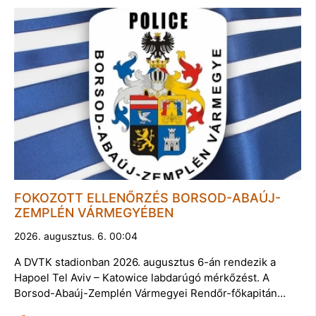
FOKOZOTT ELLENŐRZÉS BORSOD-ABAÚJ-
ZEMPLÉN VÁRMEGYÉBEN
2026. augusztus. 6. 00:04
A DVTK stadionban 2026. augusztus 6-án rendezik a
Hapoel Tel Aviv – Katowice labdarúgó mérkőzést. A
Borsod-Abaúj-Zemplén Vármegyei Rendőr-főkapitán…