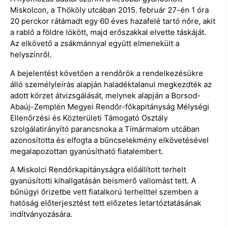
Miskolcon, a Thököly utcában 2015. február 27-én 1 óra
20 perckor rátámadt egy 60 éves hazafelé tartó nőre, akit
a rabló a földre lökött, majd erőszakkal elvette táskáját.
Az elkövető a zsákmánnyal együtt elmenekült a
helyszínről.
A bejelentést követően a rendőrök a rendelkezésükre
álló személyleírás alapján haladéktalanul megkezdték az
adott körzet átvizsgálását, melynek alapján a Borsod-
Abaúj-Zemplén Megyei Rendőr-főkapitányság Mélységi
Ellenőrzési és Közterületi Támogató Osztály
szolgálatirányító parancsnoka a Tímármalom utcában
azonosította és elfogta a bűncselekmény elkövetésével
megalapozottan gyanúsítható fiatalembert.
A Miskolci Rendőrkapitányságra előállított terhelt
gyanúsítotti kihallgatásán beismerő vallomást tett. A
bűnügyi őrizetbe vett fiatalkorú terhelttel szemben a
hatóság előterjesztést tett előzetes letartóztatásának
indítványozására.