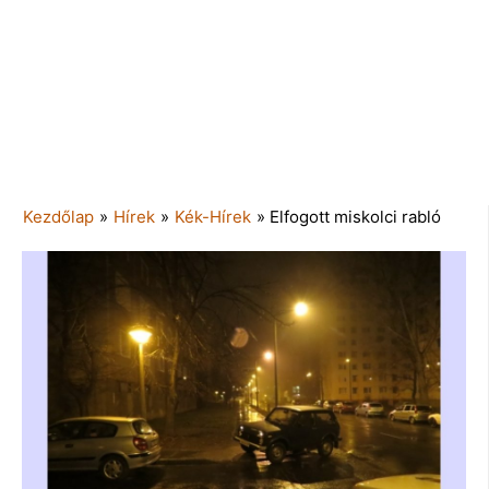
Kezdőlap
»
Hírek
»
Kék-Hírek
»
Elfogott miskolci rabló