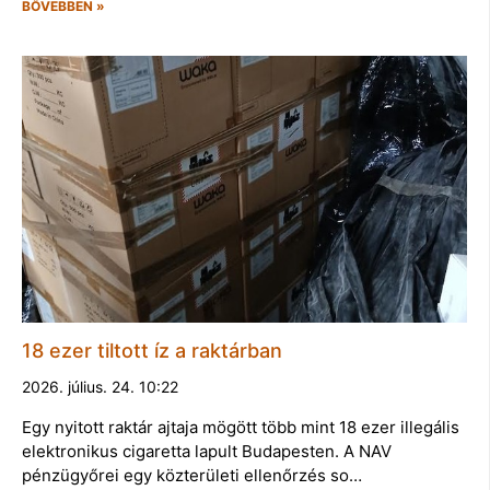
BŐVEBBEN »
18 ezer tiltott íz a raktárban
2026. július. 24. 10:22
Egy nyitott raktár ajtaja mögött több mint 18 ezer illegális
elektronikus cigaretta lapult Budapesten. A NAV
pénzügyőrei egy közterületi ellenőrzés so…