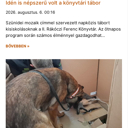
Idén is népszerű volt a könyvtári tábor
2026. augusztus. 6. 00:16
Szünidei mozaik címmel szervezett napközis tábort
kisiskolásoknak a II. Rákóczi Ferenc Könyvtár. Az ötnapos
program során számos élménnyel gazdagodhat…
BŐVEBBEN »