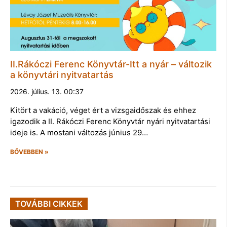
II.Rákóczi Ferenc Könyvtár-Itt a nyár – változik
a könyvtári nyitvatartás
2026. július. 13. 00:37
Kitört a vakáció, véget ért a vizsgaidőszak és ehhez
igazodik a II. Rákóczi Ferenc Könyvtár nyári nyitvatartási
ideje is. A mostani változás június 29…
BŐVEBBEN »
TOVÁBBI CIKKEK