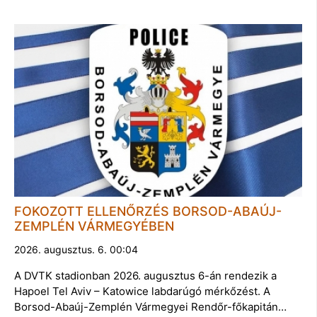
FOKOZOTT ELLENŐRZÉS BORSOD-ABAÚJ-
ZEMPLÉN VÁRMEGYÉBEN
2026. augusztus. 6. 00:04
A DVTK stadionban 2026. augusztus 6-án rendezik a
Hapoel Tel Aviv – Katowice labdarúgó mérkőzést. A
Borsod-Abaúj-Zemplén Vármegyei Rendőr-főkapitán…