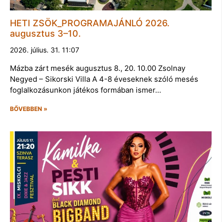
HETI ZSÖK_PROGRAMAJÁNLÓ 2026.
augusztus 3–10.
2026. július. 31. 11:07
Mázba zárt mesék augusztus 8., 20. 10.00 Zsolnay
Negyed – Sikorski Villa A 4-8 éveseknek szóló mesés
foglalkozásunkon játékos formában ismer…
BŐVEBBEN »