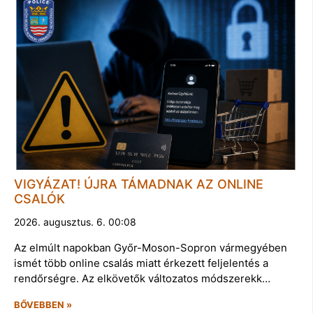
VIGYÁZAT! ÚJRA TÁMADNAK AZ ONLINE
CSALÓK
2026. augusztus. 6. 00:08
Az elmúlt napokban Győr-Moson-Sopron vármegyében
ismét több online csalás miatt érkezett feljelentés a
rendőrségre. Az elkövetők változatos módszerekk…
BŐVEBBEN »