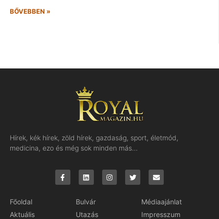
BŐVEBBEN »
Hírek, kék hírek, zöld hírek, gazdaság, sport, életmód,
medicina, ezo és még sok minden más…
Főoldal
Bulvár
Médiaajánlat
Aktuális
Utazás
Impresszum