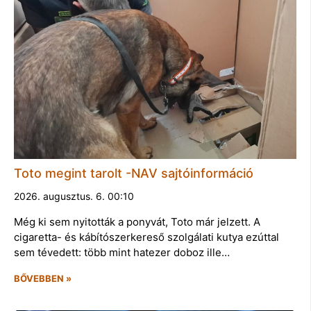
Toto megint tarolt -NAV sajtóinformáció
2026. augusztus. 6. 00:10
Még ki sem nyitották a ponyvát, Toto már jelzett. A
cigaretta- és kábítószerkereső szolgálati kutya ezúttal
sem tévedett: több mint hatezer doboz ille…
BŐVEBBEN »