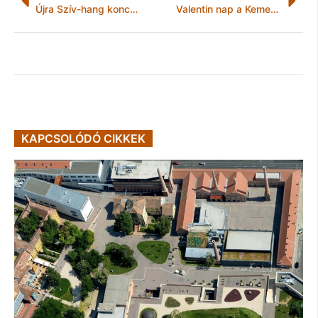
Újra Szív-hang koncert várandósoknak a Miskolci Szimfonikus Zenekarral
Valentin nap a Kemencésben
KAPCSOLÓDÓ CIKKEK