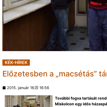
KÉK-HÍREK
Előzetesben a „macsétás” t
2015. január 16.
16:56
További fogva tartását rende
Miskolcon egy idős házaspá