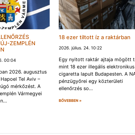
LLENŐRZÉS
18 ezer tiltott íz a raktárban
ÚJ-ZEMPLÉN
2026. július. 24. 10:22
EN
Egy nyitott raktár ajtaja mögött 
6. 00:04
mint 18 ezer illegális elektronikus
ban 2026. augusztus
cigaretta lapult Budapesten. A N
 Hapoel Tel Aviv –
pénzügyőrei egy közterületi
rúgó mérkőzést. A
ellenőrzés so…
Zemplén Vármegyei
án…
BŐVEBBEN »