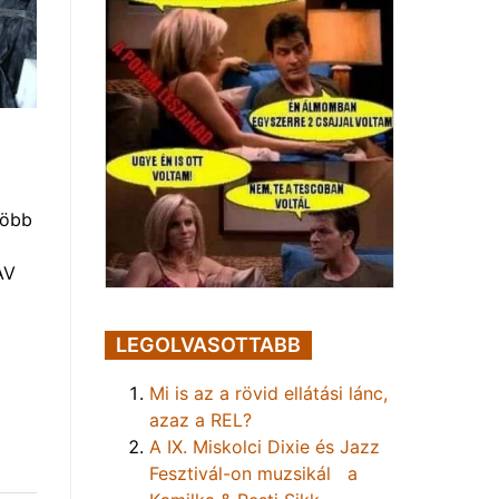
több
AV
LEGOLVASOTTABB
Mi is az a rövid ellátási lánc,
azaz a REL?
A IX. Miskolci Dixie és Jazz
Fesztivál-on muzsikál a