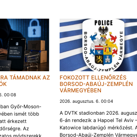
JRA TÁMADNAK AZ
FOKOZOTT ELLENŐRZÉS
LÓK
BORSOD-ABAÚJ-ZEMPLÉN
VÁRMEGYÉBEN
6. 00:08
2026. augusztus. 6. 00:04
kban Győr-Moson-
A DVTK stadionban 2026. augusz
ében ismét több
6-án rendezik a Hapoel Tel Aviv 
att érkezett
Katowice labdarúgó mérkőzést. 
ndőrségre. Az
Borsod-Abaúj-Zemplén Vármegye
ozatos módszerekk…