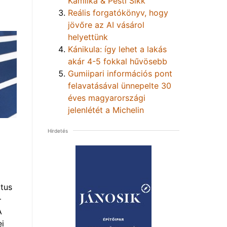
Kamilka & Pesti Sikk
Reális forgatókönyv, hogy
jövőre az AI vásárol
helyettünk
Kánikula: így lehet a lakás
akár 4-5 fokkal hűvösebb
Gumiipari információs pont
felavatásával ünnepelte 30
éves magyarországi
jelenlétét a Michelin
Hirdetés
tus
–
A
i