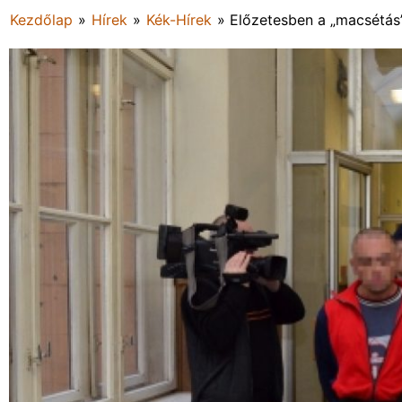
Kezdőlap
»
Hírek
»
Kék-Hírek
»
Előzetesben a „macsétá