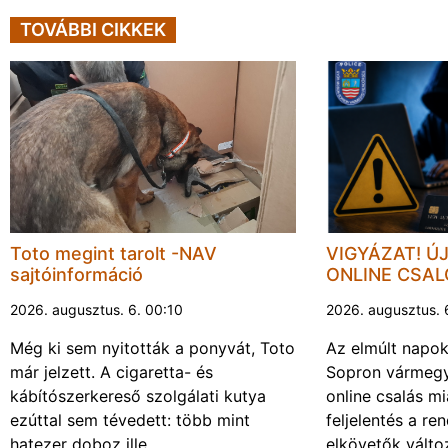
TOVÁBBI CIKKEK
Toto megint tarolt -NAV
VIGYÁZAT! Ú
sajtóinformáció
ONLINE CSA
2026. augusztus. 6. 00:10
2026. augusztus. 
Még ki sem nyitották a ponyvát, Toto
Az elmúlt napo
már jelzett. A cigaretta- és
Sopron vármegy
kábítószerkereső szolgálati kutya
online csalás mi
ezúttal sem tévedett: több mint
feljelentés a re
hatezer doboz ille…
elkövetők vált