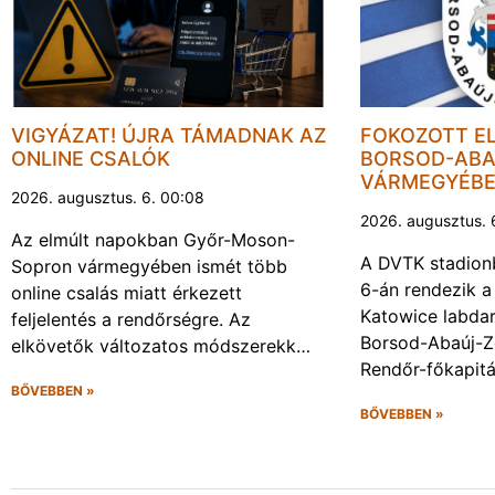
VIGYÁZAT! ÚJRA TÁMADNAK AZ
FOKOZOTT E
ONLINE CSALÓK
BORSOD-ABA
VÁRMEGYÉB
2026. augusztus. 6. 00:08
2026. augusztus. 
Az elmúlt napokban Győr-Moson-
A DVTK stadion
Sopron vármegyében ismét több
6-án rendezik a
online csalás miatt érkezett
Katowice labda
feljelentés a rendőrségre. Az
Borsod-Abaúj-
elkövetők változatos módszerekk…
Rendőr-főkapit
BŐVEBBEN »
BŐVEBBEN »