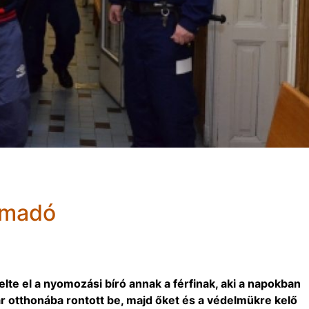
ámadó
lte el a nyomozási bíró annak a férfinak, aki a napokban
r otthonába rontott be, majd őket és a védelmükre kelő