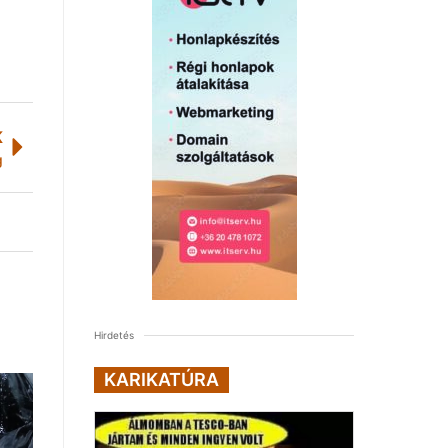
K
g
Hirdetés
KARIKATÚRA