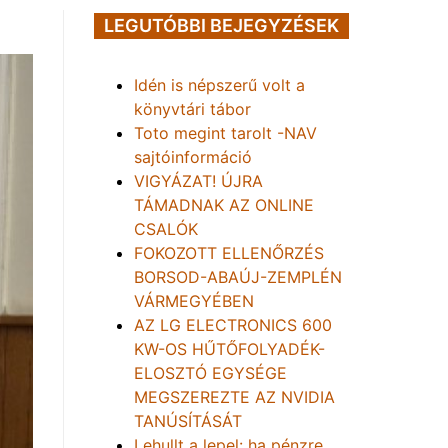
LEGUTÓBBI BEJEGYZÉSEK
Idén is népszerű volt a
könyvtári tábor
Toto megint tarolt -NAV
sajtóinformáció
VIGYÁZAT! ÚJRA
TÁMADNAK AZ ONLINE
CSALÓK
FOKOZOTT ELLENŐRZÉS
BORSOD-ABAÚJ-ZEMPLÉN
VÁRMEGYÉBEN
AZ LG ELECTRONICS 600
KW-OS HŰTŐFOLYADÉK-
ELOSZTÓ EGYSÉGE
MEGSZEREZTE AZ NVIDIA
TANÚSÍTÁSÁT
Lehullt a lepel: ha pénzre