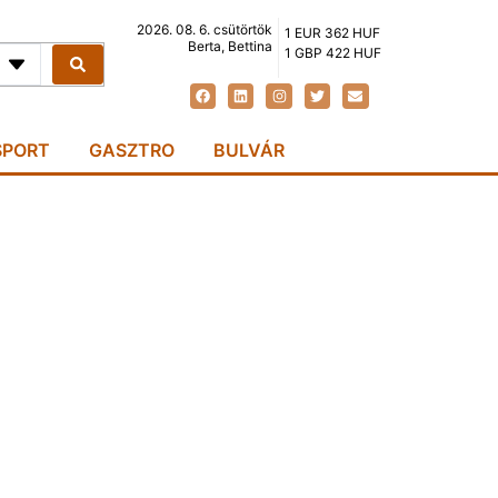
2026. 08. 6. csütörtök
1 EUR 362 HUF
Berta, Bettina
1 GBP 422 HUF
SPORT
GASZTRO
BULVÁR