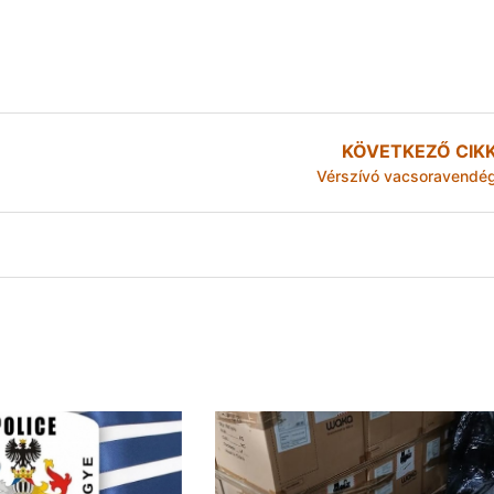
KÖVETKEZŐ CIK
Vérszívó vacsoravendé