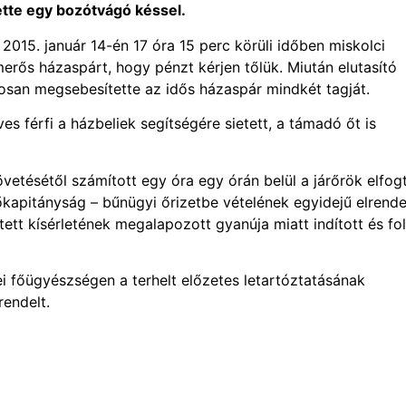
tte egy bozótvágó késsel.
 2015. január 14-én 17 óra 15 perc körüli időben miskolci
erős házaspárt, hogy pénzt kérjen tőlük. Miután elutasító
yosan megsebesítette az idős házaspár mindkét tagját.
s férfi a házbeliek segítségére sietett, a támadó őt is
etésétől számított egy óra egy órán belül a járőrök elfog
apitányság – bűnügyi őrizetbe vételének egyidejű elrende
ett kísérletének megalapozott gyanúja miatt indított és fol
i főügyészségen a terhelt előzetes letartóztatásának
rendelt.