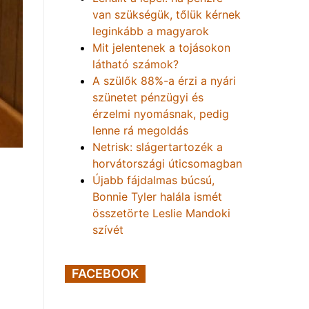
van szükségük, tőlük kérnek
leginkább a magyarok
Mit jelentenek a tojásokon
látható számok?
A szülők 88%-a érzi a nyári
szünetet pénzügyi és
érzelmi nyomásnak, pedig
lenne rá megoldás
Netrisk: slágertartozék a
horvátországi úticsomagban
Újabb fájdalmas búcsú,
Bonnie Tyler halála ismét
összetörte Leslie Mandoki
szívét
FACEBOOK