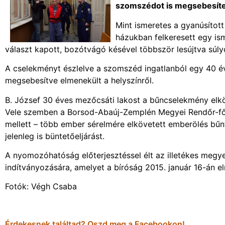
szomszédot is megsebesíte
Mint ismeretes a gyanúsított
házukban felkeresett egy ism
választ kapott, bozótvágó késével többször lesújtva súl
A cselekményt észlelve a szomszéd ingatlanból egy 40 éve
megsebesítve elmenekült a helyszínről.
B. József 30 éves mezőcsáti lakost a bűncselekmény elköv
Vele szemben a Borsod-Abaúj-Zemplén Megyei Rendőr-fők
mellett – több ember sérelmére elkövetett emberölés bűnt
jelenleg is büntetőeljárást.
A nyomozóhatóság előterjesztéssel élt az illetékes megye
indítványozására, amelyet a bíróság 2015. január 16-án el
Fotók: Végh Csaba
Érdekesnek találtad? Oszd meg a Facebookon!