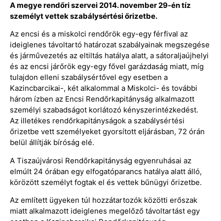
A megye rendőri szervei 2014. november 29-én tíz
személyt vettek szabálysértési őrizetbe.
Az encsi és a miskolci rendőrök egy-egy férfival az
ideiglenes távoltartó határozat szabályainak megszegése
és járművezetés az eltiltás hatálya alatt, a sátoraljaújhelyi
és az encsi járőrök egy-egy fővel garázdaság miatt, míg
tulajdon elleni szabálysértővel egy esetben a
Kazincbarcikai-, két alkalommal a Miskolci- és további
három ízben az Encsi Rendőrkapitányság alkalmazott
személyi szabadságot korlátozó kényszerintézkedést.
Az illetékes rendőrkapitányságok a szabálysértési
őrizetbe vett személyeket gyorsított eljárásban, 72 órán
belül állítják bíróság elé.
A Tiszaújvárosi Rendőrkapitányság egyenruhásai az
elmúlt 24 órában egy elfogatóparancs hatálya alatt álló,
körözött személyt fogtak el és vettek bűnügyi őrizetbe.
Az említett ügyeken túl hozzátartozók közötti erőszak
miatt alkalmazott ideiglenes megelőző távoltartást egy