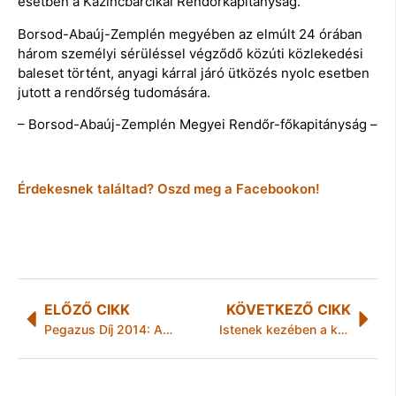
esetben a Kazincbarcikai Rendőrkapitányság.
Borsod-Abaúj-Zemplén megyében az elmúlt 24 órában
három személyi sérüléssel végződő közúti közlekedési
baleset történt, anyagi kárral járó ütközés nyolc esetben
jutott a rendőrség tudomására.
– Borsod-Abaúj-Zemplén Megyei Rendőr-főkapitányság –
Érdekesnek találtad? Oszd meg a Facebookon!
ELŐZŐ CIKK
KÖVETKEZŐ CIKK
Pegazus Díj 2014: Az öt legjobban fejlődő magyar vállalkozás között a HELL ENERGY!
Istenek kezében a kalapács is veszélyes