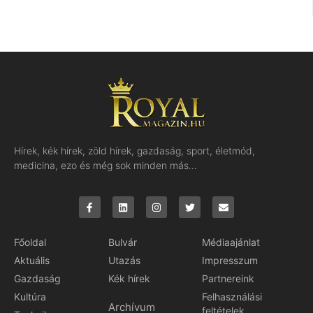
Hírek, kék hírek, zöld hírek, gazdaság, sport, életmód,
medicina, ezo és még sok minden más…
Főoldal
Bulvár
Médiaajánlat
Aktuális
Utazás
Impresszum
Gazdaság
Kék hírek
Partnereink
Kultúra
Felhasználási
Archívum
feltételek