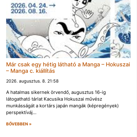
Már csak egy hétig látható a Manga – Hokuszai
– Manga c. kiállítás
2026. augusztus. 8. 21:58
A hatalmas sikernek örvendő, augusztus 16-ig
látogatható tárlat Kacusika Hokuszai művész
munkásságát a kortárs japán mangák (képregények)
perspektíváj…
BŐVEBBEN »