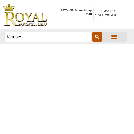
2026. 08. 9. vasárnap
1 EUR 365 HUF
Emőd
1 GBP 425 HUF