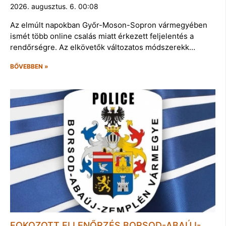
2026. augusztus. 6. 00:08
Az elmúlt napokban Győr-Moson-Sopron vármegyében
ismét több online csalás miatt érkezett feljelentés a
rendőrségre. Az elkövetők változatos módszerekk…
BŐVEBBEN »
FOKOZOTT ELLENŐRZÉS BORSOD-ABAÚJ-