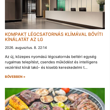
KOMPAKT LÉGCSATORNÁS KLÍMÁVAL BŐVÍTI
KÍNÁLATÁT AZ LG
2026. augusztus. 8. 22:14
Az új, közepes nyomású légcsatornás beltéri egység
rugalmas telepítést, csendes működést és intelligens
vezérlést kínál lakó- és kisebb kereskedelmi t…
BŐVEBBEN »