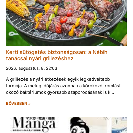
Kerti sütögetés biztonságosan: a Nébih
tanácsai nyári grillezéshez
2026. augusztus. 8. 22:03
A grillezés a nyári étkezések egyik legkedveltebb
formája. A meleg időjárás azonban a kórokozó, romlást
okozó baktériumok gyorsabb szaporodásának is k…
BŐVEBBEN »