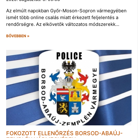
Az elmúlt napokban Győr-Moson-Sopron vármegyében
ismét több online csalás miatt érkezett feljelentés a
rendőrségre. Az elkövetők változatos módszerekk…
BŐVEBBEN »
FOKOZOTT ELLENŐRZÉS BORSOD-ABAÚJ-