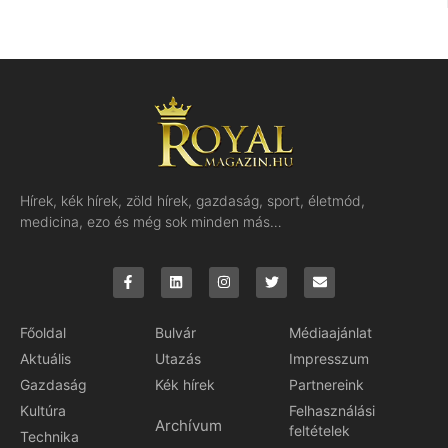
Hírek, kék hírek, zöld hírek, gazdaság, sport, életmód,
medicina, ezo és még sok minden más…
Főoldal
Bulvár
Médiaajánlat
Aktuális
Utazás
Impresszum
Gazdaság
Kék hírek
Partnereink
Kultúra
Felhasználási
Archívum
feltételek
Technika