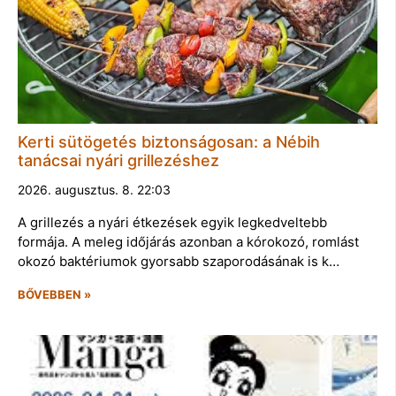
Kerti sütögetés biztonságosan: a Nébih
tanácsai nyári grillezéshez
2026. augusztus. 8. 22:03
A grillezés a nyári étkezések egyik legkedveltebb
formája. A meleg időjárás azonban a kórokozó, romlást
okozó baktériumok gyorsabb szaporodásának is k…
BŐVEBBEN »