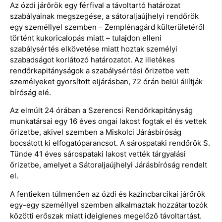
Az ózdi járőrök egy férfival a távoltartó határozat
szabályainak megszegése, a sátoraljaújhelyi rendőrök
egy személlyel szemben – Zemplénagárd külterületéről
történt kukoricalopás miatt – tulajdon elleni
szabálysértés elkövetése miatt hoztak személyi
szabadságot korlátozó határozatot. Az illetékes
rendőrkapitányságok a szabálysértési őrizetbe vett
személyeket gyorsított eljárásban, 72 órán belül állítják
bíróság elé.
Az elmúlt 24 órában a Szerencsi Rendőrkapitányság
munkatársai egy 16 éves ongai lakost fogtak el és vettek
őrizetbe, akivel szemben a Miskolci Járásbíróság
bocsátott ki elfogatóparancsot. A sárospataki rendőrök S.
Tünde 41 éves sárospataki lakost vették tárgyalási
őrizetbe, amelyet a Sátoraljaújhelyi Járásbíróság rendelt
el.
A fentieken túlmenően az ózdi és kazincbarcikai járőrök
egy-egy személlyel szemben alkalmaztak hozzátartozók
közötti erőszak miatt ideiglenes megelőző távoltartást.