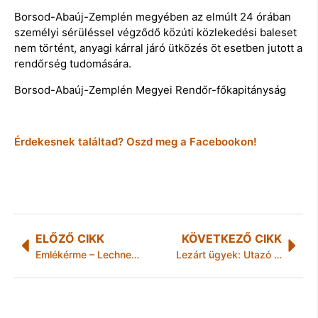
Borsod-Abaúj-Zemplén megyében az elmúlt 24 órában
személyi sérüléssel végződő közúti közlekedési baleset
nem történt, anyagi kárral járó ütközés öt esetben jutott a
rendőrség tudomására.
Borsod-Abaúj-Zemplén Megyei Rendőr-főkapitányság
Érdekesnek találtad? Oszd meg a Facebookon!
ELŐZŐ CIKK
KÖVETKEZŐ CIKK
Emlékérme – Lechner Ödön halálának 100. évfordulójára
Lezárt ügyek: Utazó útonállók