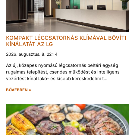
KOMPAKT LÉGCSATORNÁS KLÍMÁVAL BŐVÍTI
KÍNÁLATÁT AZ LG
2026. augusztus. 8. 22:14
Az új, közepes nyomású légcsatornás beltéri egység
rugalmas telepítést, csendes működést és intelligens
vezérlést kínál lakó- és kisebb kereskedelmi t…
BŐVEBBEN »