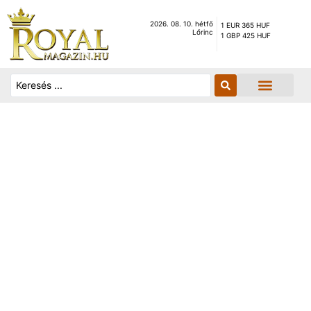
2026. 08. 10. hétfő
1 EUR 365 HUF
Lőrinc
1 GBP 425 HUF