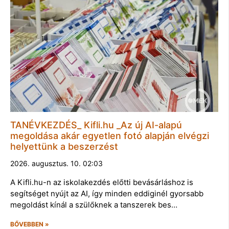
TANÉVKEZDÉS_ Kifli.hu _Az új AI-alapú
megoldása akár egyetlen fotó alapján elvégzi
helyettünk a beszerzést
2026. augusztus. 10. 02:03
A Kifli.hu-n az iskolakezdés előtti bevásárláshoz is
segítséget nyújt az AI, így minden eddiginél gyorsabb
megoldást kínál a szülőknek a tanszerek bes…
BŐVEBBEN »