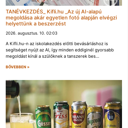
TANÉVKEZDÉS_ Kifli.hu _Az új AI-alapú
megoldása akár egyetlen fotó alapján elvégzi
helyettünk a beszerzést
2026. augusztus. 10. 02:03
A Kifli.hu-n az iskolakezdés előtti bevásárláshoz is
segítséget nyújt az AI, így minden eddiginél gyorsabb
megoldást kínál a szülőknek a tanszerek bes…
BŐVEBBEN »