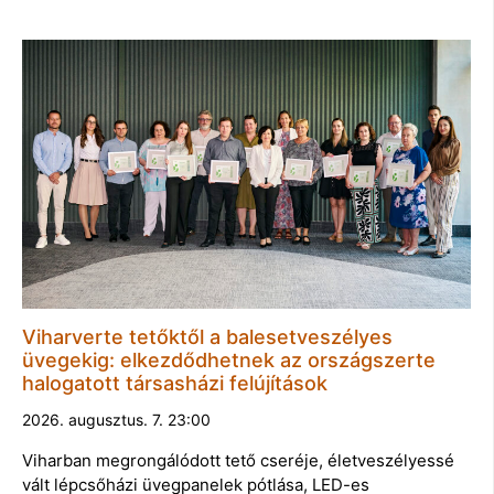
Viharverte tetőktől a balesetveszélyes
üvegekig: elkezdődhetnek az országszerte
halogatott társasházi felújítások
2026. augusztus. 7. 23:00
Viharban megrongálódott tető cseréje, életveszélyessé
vált lépcsőházi üvegpanelek pótlása, LED-es