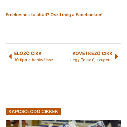
Érdekesnek találtad? Oszd meg a Facebookon!
ELŐZŐ CIKK
KÖVETKEZŐ CIKK
10 tipp a bankválasztáshoz
Légy Te az új szuperszámítógép keresztanyja/keresztapja!
KAPCSOLÓDÓ CIKKEK