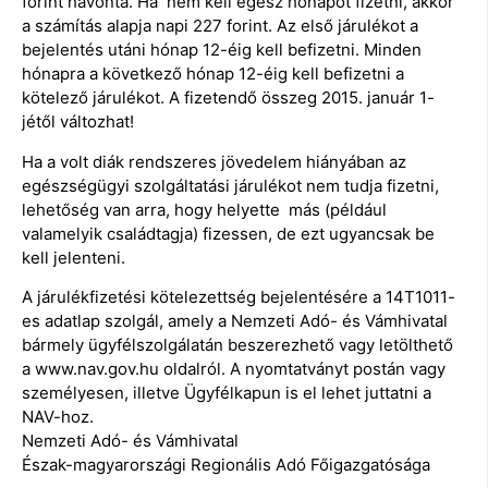
forint havonta. Ha nem kell egész hónapot fizetni, akkor
a számítás alapja napi 227 forint. Az első járulékot a
bejelentés utáni hónap 12-éig kell befizetni. Minden
hónapra a következő hónap 12-éig kell befizetni a
kötelező járulékot. A fizetendő összeg 2015. január 1-
jétől változhat!
Ha a volt diák rendszeres jövedelem hiányában az
egészségügyi szolgáltatási járulékot nem tudja fizetni,
lehetőség van arra, hogy helyette más (például
valamelyik családtagja) fizessen, de ezt ugyancsak be
kell jelenteni.
A járulékfizetési kötelezettség bejelentésére a 14T1011-
es adatlap szolgál, amely a Nemzeti Adó- és Vámhivatal
bármely ügyfélszolgálatán beszerezhető vagy letölthető
a www.nav.gov.hu oldalról. A nyomtatványt postán vagy
személyesen, illetve Ügyfélkapun is el lehet juttatni a
NAV-hoz.
Nemzeti Adó- és Vámhivatal
Észak-magyarországi Regionális Adó Főigazgatósága