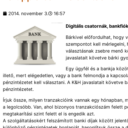
2014. november 3.
16:57
Digitális csatornák, bankfi
Bárkivel előfordulhat, hogy v
szempontot kell mérlegelni, 
választásnak zsebre menő k
javaslatait követve bárki gy
Egy ügyfél és a bankja köz
illető, mert elégedetlen, vagy a bank felmondja a kapcsol
pénzintézetet kell választani. A K&H javaslatait követve 
pénzintézetet.
Írjuk össze, milyen tranzakcióink vannak egy hónapban,
a legolcsóbb. Van, ahol bizonyos tranzakciószám felett p
megtakarítási szint felett el is engedik azt.
A szolgáltatásokért felszámított banki díjak között jele
különböző pénzintézetek honlapját, hasonlítsuk össze a dí