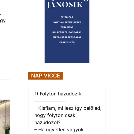
.
gy,
NAP VICCE
1) Folyton hazudozik
——————–
– Kisfiam, mi lesz így belőled,
hogy folyton csak
hazudozol?
– Ha ügyetlen vagyok