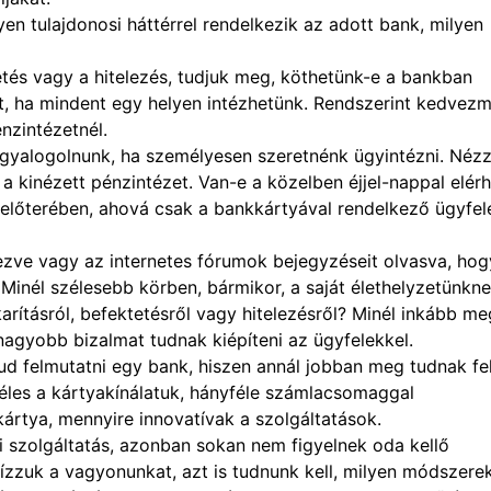
n tulajdonosi háttérrel rendelkezik az adott bank, milyen
tés vagy a hitelezés, tudjuk meg, köthetünk-e a bankban
öhet, ha mindent egy helyen intézhetünk. Rendszerint kedvez
énzintézetnél.
 gyalogolnunk, ha személyesen szeretnénk ügyintézni. Néz
a kinézett pénzintézet. Van-e a közelben éjjel-nappal elér
 előterében, ahová csak a bankkártyával rendelkező ügyfel
zve vagy az internetes fórumok bejegyzéseit olvasva, hog
 Minél szélesebb körben, bármikor, a saját élethelyzetünkn
rításról, befektetésről vagy hitelezésről? Minél inkább me
nagyobb bizalmat tudnak kiépíteni az ügyfelekkel.
ud felmutatni egy bank, hiszen annál jobban meg tudnak fel
éles a kártyakínálatuk, hányféle számlacsomaggal
ártya, mennyire innovatívak a szolgáltatások.
 szolgáltatás, azonban sokan nem figyelnek oda kellő
ízzuk a vagyonunkat, azt is tudnunk kell, milyen módszere