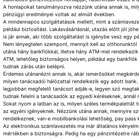
A honlapokat tanulmányozva nézzünk utána annak is, milye
pénzügyi eredményei voltak az elmúlt években.
A mindennapos szolgáltatások mellett, mint a számlaveze
például biztosítást. Lakásvásárlásnál, utazás előtt jól j
is jár annak, aki több szolgáltatást is igénybe vesz egy p
Nem lényegtelen szempont, mennyit kell az otthonunktól
utána hány bankfiókkal, illetve hány ATM-mel rendelkezik 
ATM, lehetőleg biztonságos helyen, például egy bankfiók
tudnak zárás után belépni.
Érdemes utánanézni annak is, akár ismerősöket megkérde
milyen tanácsadói hálózattal rendelkezik egy adott bank.
legjobban megfelelő tanácsot adják-e, legyen szó megtaka
tudnak felelni a tanácsadók az egyedi kéréseknek, annál 
Sokat nyom a latban az is, milyen széles termékpalettát t
az egyéni igényeknek. Nézzünk utána annak, mennyire sz
rendelkeznek, van-e mobilbankolási lehetőség, pay pass k
Az elektronikus számlavezetés ma már általános kényelmi
mértékben a biztonságra. Pedig ha egy pénzintézetre ráb