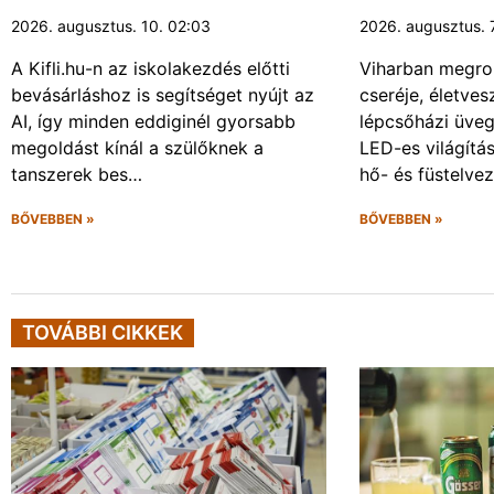
2026. augusztus. 10. 02:03
2026. augusztus. 
A Kifli.hu-n az iskolakezdés előtti
Viharban megro
bevásárláshoz is segítséget nyújt az
cseréje, életves
AI, így minden eddiginél gyorsabb
lépcsőházi üveg
megoldást kínál a szülőknek a
LED-es világítás
tanszerek bes…
hő- és füstelve
BŐVEBBEN »
BŐVEBBEN »
TOVÁBBI CIKKEK