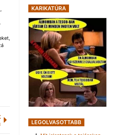
KARIKATÚRA
,
ó
eket,
zá
K
LEGOLVASOTTABB
k