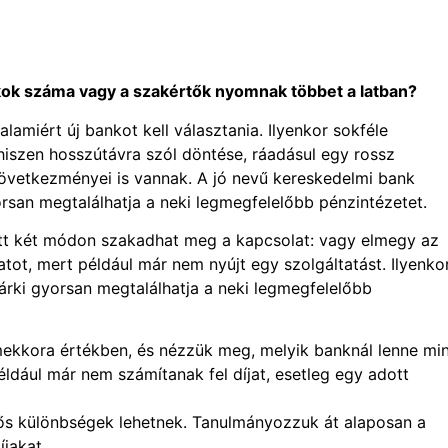
ókok száma vagy a szakértők nyomnak többet a latban?
alamiért új bankot kell választania. Ilyenkor sokféle
hiszen hosszútávra szól döntése, ráadásul egy rossz
övetkezményei is vannak. A jó nevű kereskedelmi bank
orsan megtalálhatja a neki legmegfelelőbb pénzintézetet.
ött két módon szakadhat meg a kapcsolat: vagy elmegy az
atot, mert például már nem nyújt egy szolgáltatást. Ilyenkor
bárki gyorsan megtalálhatja a neki legmegfelelőbb
 mekkora értékben, és nézzük meg, melyik banknál lenne mi
éldául már nem számítanak fel díjat, esetleg egy adott
ntős különbségek lehetnek. Tanulmányozzuk át alaposan a
jakat.