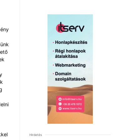
mény
zünk
hető
ek
y
ek
g
elni
kkel
Hirdetés