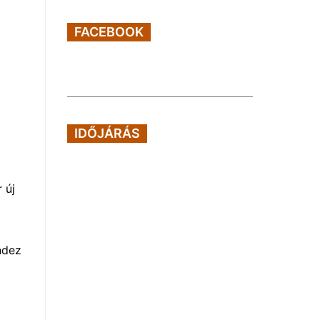
FACEBOOK
IDŐJÁRÁS
 új
ndez