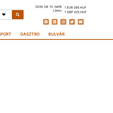
2026. 08. 10. hétfő
1 EUR 365 HUF
Lőrinc
1 GBP 425 HUF
SPORT
GASZTRO
BULVÁR