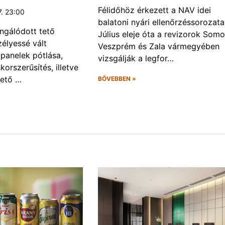
Félidőhöz érkezett a NAV idei
7. 23:00
balatoni nyári ellenőrzéssorozata
ngálódott tető
Július eleje óta a revizorok Somo
zélyessé vált
Veszprém és Zala vármegyében
panelek pótlása,
vizsgálják a legfor…
korszerűsítés, illetve
zető …
BŐVEBBEN »