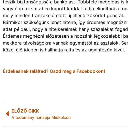
teszik biztonságossá a bankolást. Többféle megoldás is lé
vagy épp az sms-ben kapott kóddal tudja elindítani a tran
mely minden tranzakció előtt új ellenőrzőkódot generál.
Bármikor szükségünk lehet hitelre, így érdemes megnézni,
adat például, hogy a hitelkérelmek hány százalékát fogad
Érdemes megnézni előzetesen a hozzánk legközelebbi ban
mekkora távolságokra vannak egymástól az asztalok. Senk
közel ülő idegen is hallhatja rajta és az ügyintézőn kívül.
Érdekesnek találtad? Oszd meg a Facebookon!
ELŐZŐ CIKK
A tudomány hónapja Miskolcon