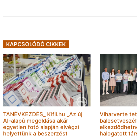
KAPCSOLÓDÓ CIKKEK
TANÉVKEZDÉS_ Kifli.hu _Az új
Viharverte tet
AI-alapú megoldása akár
balesetveszél
egyetlen fotó alapján elvégzi
elkezdődhetn
helyettünk a beszerzést
halogatott tár