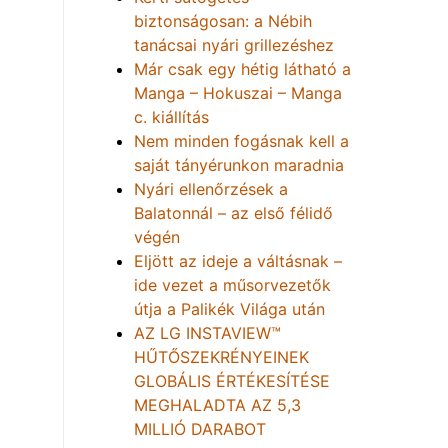
biztonságosan: a Nébih
tanácsai nyári grillezéshez
Már csak egy hétig látható a
Manga – Hokuszai – Manga
c. kiállítás
Nem minden fogásnak kell a
saját tányérunkon maradnia
Nyári ellenőrzések a
Balatonnál – az első félidő
végén
Eljött az ideje a váltásnak –
ide vezet a műsorvezetők
útja a Palikék Világa után
AZ LG INSTAVIEW™
HŰTŐSZEKRÉNYEINEK
GLOBÁLIS ÉRTÉKESÍTÉSE
MEGHALADTA AZ 5,3
MILLIÓ DARABOT