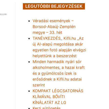
LEGUTÓBBI BEJEGYZÉSEK
Véradási események –
Borsod-Abaúj-Zemplén
megye – 33. hét
TANÉVKEZDÉS_ Kifli.hu _Az
új AI-alapú megoldása akár
egyetlen fotó alapján elvégzi
helyettünk a beszerzést
Minden harmadik nyári sör
alkoholmentes, a hazai kraft
és a gyümölcsös ízek is
erősödnek a Kifli.hu adatai
szerint
KOMPAKT LÉGCSATORNÁS
KLÍMÁVAL BŐVÍTI
KÍNÁLATÁT AZ LG
Kerti sütögetés