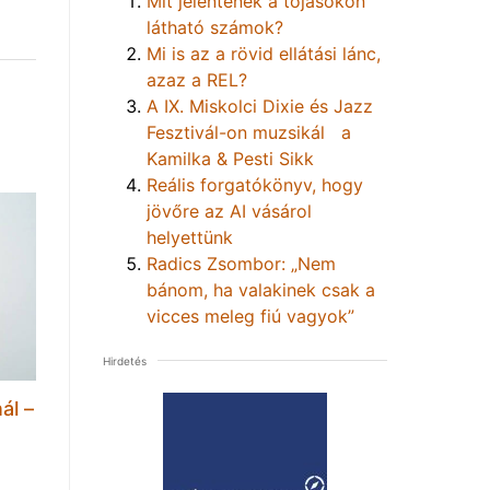
Mit jelentenek a tojásokon
látható számok?
Mi is az a rövid ellátási lánc,
azaz a REL?
A IX. Miskolci Dixie és Jazz
Fesztivál-on muzsikál a
Kamilka & Pesti Sikk
Reális forgatókönyv, hogy
jövőre az AI vásárol
helyettünk
Radics Zsombor: „Nem
bánom, ha valakinek csak a
vicces meleg fiú vagyok”
Hirdetés
ál –