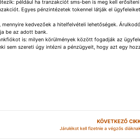
tezik: például ha tranzakciót sms-ben is meg kell erősíteni
zakciót. Egyes pénzintézetek tokennel látják el ügyfeleiket
 mennyire kedvezőek a hitelfelvételi lehetőségek. Árulkod
ja be az adott bank.
kfiókot is: milyen körülmények között fogadják az ügyfel
i sem szereti úgy intézni a pénzügyeit, hogy azt egy hoz
KÖVETKEZŐ CIK
Járulékot kell fizetnie a végzős diákna