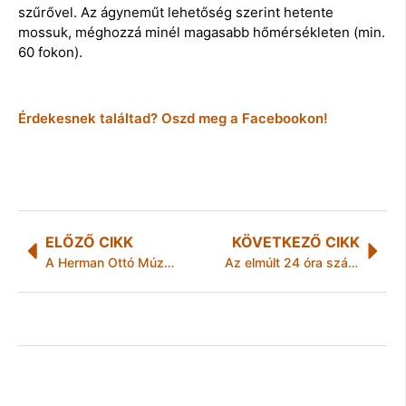
szűrővel. Az ágyneműt lehetőség szerint hetente
mossuk, méghozzá minél magasabb hőmérsékleten (min.
60 fokon).
Érdekesnek találtad? Oszd meg a Facebookon!
ELŐZŐ CIKK
KÖVETKEZŐ CIKK
A Herman Ottó Múzeum – Miskolci Galéria hírei
Az elmúlt 24 óra számokban