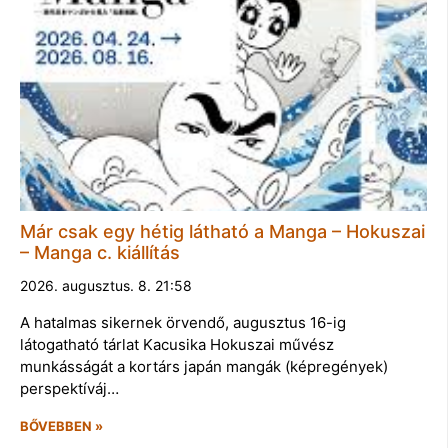
Már csak egy hétig látható a Manga – Hokuszai
– Manga c. kiállítás
2026. augusztus. 8. 21:58
A hatalmas sikernek örvendő, augusztus 16-ig
látogatható tárlat Kacusika Hokuszai művész
munkásságát a kortárs japán mangák (képregények)
perspektíváj…
BŐVEBBEN »