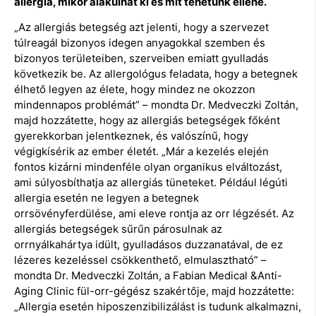
allergia, mikor alakulhat ki és mit tehetünk ellene.
„Az allergiás betegség azt jelenti, hogy a szervezet
túlreagál bizonyos idegen anyagokkal szemben és
bizonyos területeiben, szerveiben emiatt gyulladás
következik be. Az allergológus feladata, hogy a betegnek
élhető legyen az élete, hogy mindez ne okozzon
mindennapos problémát” – mondta Dr. Medveczki Zoltán,
majd hozzátette, hogy az allergiás betegségek főként
gyerekkorban jelentkeznek, és valószínű, hogy
végigkísérik az ember életét. „Már a kezelés elején
fontos kizárni mindenféle olyan organikus elváltozást,
ami súlyosbíthatja az allergiás tüneteket. Például légúti
allergia esetén ne legyen a betegnek
orrsövényferdülése, ami eleve rontja az orr légzését. Az
allergiás betegségek sűrűn párosulnak az
orrnyálkahártya idült, gyulladásos duzzanatával, de ez
lézeres kezeléssel csökkenthető, elmulasztható” –
mondta Dr. Medveczki Zoltán, a Fabian Medical &Anti-
Aging Clinic fül-orr-gégész szakértője, majd hozzátette:
„Allergia esetén hiposzenzibilizálást is tudunk alkalmazni,