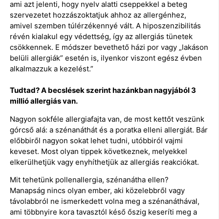
ami azt jelenti, hogy nyelv alatti cseppekkel a beteg
szervezetet hozzászoktatjuk ahhoz az allergénhez,
amivel szemben túlérzékennyé vált. A hiposzenzibilitás
révén kialakul egy védettség, így az allergiás tünetek
csökkennek. E módszer bevethető házi por vagy „lakáson
belüli allergiák” esetén is, ilyenkor viszont egész évben
alkalmazzuk a kezelést.”
Tudtad? A becslések szerint hazánkban nagyjából 3
millió allergiás van.
Nagyon sokféle allergiafajta van, de most kettőt veszünk
górcső alá: a szénanáthát és a poratka elleni allergiát. Bár
előbbiről nagyon sokat lehet tudni, utóbbiról vajmi
keveset. Most olyan tippek következnek, melyekkel
elkerülhetjük vagy enyhíthetjük az allergiás reakciókat.
Mit tehetünk pollenallergia, szénanátha ellen?
Manapság nincs olyan ember, aki közelebbről vagy
távolabbról ne ismerkedett volna meg a szénanáthával,
ami többnyire kora tavasztól késő őszig keseríti meg a