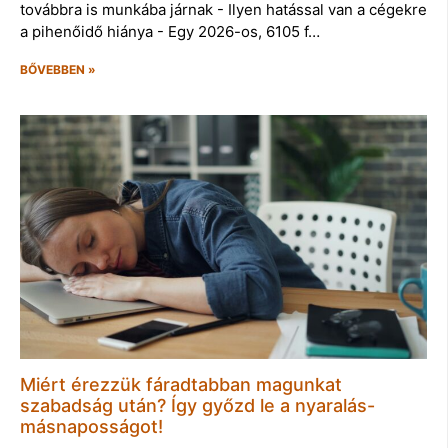
továbbra is munkába járnak - Ilyen hatással van a cégekre
a pihenőidő hiánya - Egy 2026-os, 6105 f…
BŐVEBBEN »
Miért érezzük fáradtabban magunkat
szabadság után? Így győzd le a nyaralás-
másnaposságot!