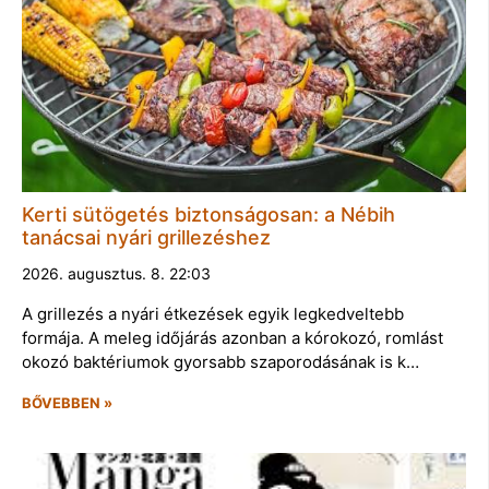
Kerti sütögetés biztonságosan: a Nébih
tanácsai nyári grillezéshez
2026. augusztus. 8. 22:03
A grillezés a nyári étkezések egyik legkedveltebb
formája. A meleg időjárás azonban a kórokozó, romlást
okozó baktériumok gyorsabb szaporodásának is k…
BŐVEBBEN »