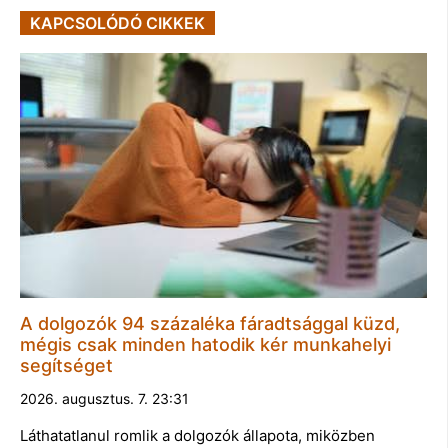
KAPCSOLÓDÓ CIKKEK
A dolgozók 94 százaléka fáradtsággal küzd,
mégis csak minden hatodik kér munkahelyi
segítséget
2026. augusztus. 7. 23:31
Láthatatlanul romlik a dolgozók állapota, miközben