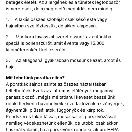
betegek életét. Az allergének és a tünetek legtöbbször
ismeretesek, de a megfelelő megoldás nem mindig.
1. A lakás összes szobáját csak késő este vagy
hajnalban szellőztessük, de akkor alaposan.
2. Már kora tavasszal szereltessünk az autónkba
speciális pollenszűrőt, amit évente vagy 15.000
kilométerenként kell cserélni.
3. Az átlagosnál gyakrabban mossunk kezet, arcot és
hajat.
Mit tehetünk poratka ellen?
A poratkák sajnos szinte az összes háztartásban
fellelhetőek. Ezek az alattomos élőlények megannyi
panasz okozói, mégis méltatlanul keveset beszélünk
róluk! Kedvenc búvóhelyeik közé tartoznak a szőnyegek,
ágyneműk, plüssállatok, függönyök és kárpitok.
Rendszeres takarítással, mosással és porszívózással
némileg védekezhetünk ellenük, de utóbbi csak akkor
használ valamit, ha a porszívónk rendelkezik ún. HEPA