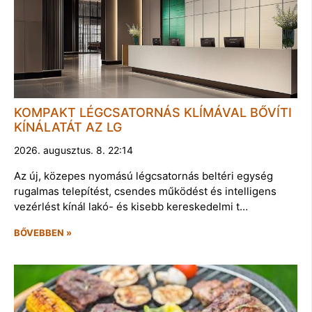
KOMPAKT LÉGCSATORNÁS KLÍMÁVAL BŐVÍTI
KÍNÁLATÁT AZ LG
2026. augusztus. 8. 22:14
Az új, közepes nyomású légcsatornás beltéri egység
rugalmas telepítést, csendes működést és intelligens
vezérlést kínál lakó- és kisebb kereskedelmi t…
BŐVEBBEN »