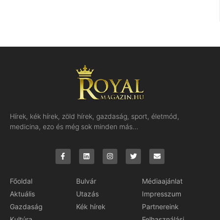
Hírek, kék hírek, zöld hírek, gazdaság, sport, életmód,
medicina, ezo és még sok minden más…
Főoldal
Bulvár
Médiaajánlat
Aktuális
Utazás
Impresszum
Gazdaság
Kék hírek
Partnereink
Kultúra
Felhasználási