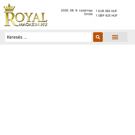
2026. 08. 9. vasárnap
1 EUR 365 HUF
Emőd
1 GBP 425 HUF