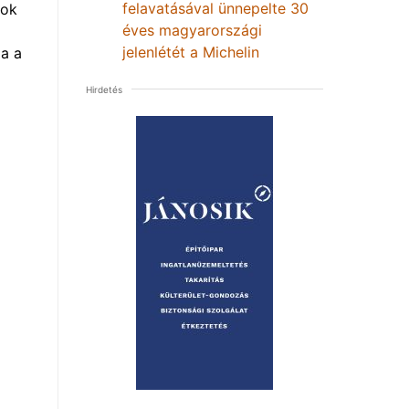
felavatásával ünnepelte 30
mok
éves magyarországi
jelenlétét a Michelin
a a
Hirdetés