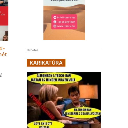
d-
Hirdetés
hét
KARIKATÚRA
tó