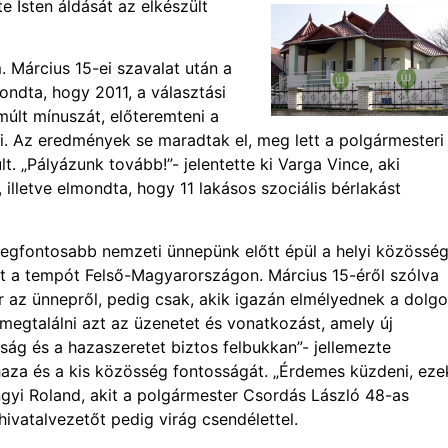
e Isten áldását az elkészült
. Március 15-ei szavalat után a
ondta, hogy 2011, a választási
múlt mínuszát, előteremteni a
i. Az eredmények se maradtak el, meg lett a polgármesteri
lt. „Pályázunk tovább!”- jelentette ki Varga Vince, aki
letve elmondta, hogy 11 lakásos szociális bérlakást
legfontosabb nemzeti ünnepünk előtt épül a helyi közösség
zt a tempót Felső-Magyarországon. Március 15-éről szólva
 az ünnepről, pedig csak, akik igazán elmélyednek a dolg
megtalálni azt az üzenetet és vonatkozást, amely új
ság és a hazaszeretet biztos felbukkan”- jellemezte
 haza és a kis közösség fontosságát. „Érdemes küzdeni, eze
Mengyi Roland, akit a polgármester Csordás László 48-as
ivatalvezetőt pedig virág csendélettel.