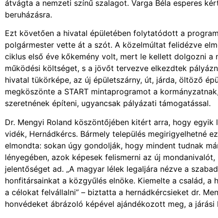
átvágta a nemzeti színű szalagot. Varga Béla esperes kért
beruházásra.
Ezt követően a hivatal épületében folytatódott a program
polgármester vette át a szót. A közelmúltat felidézve elm
ciklus első éve kőkemény volt, mert le kellett dolgozni a 
működési költséget, s a jövőt tervezve elkezdtek pályázn
hivatal tükörképe, az új épületszárny, út, járda, öltöző épü
megköszönte a START mintaprogramot a kormányzatnak, il
szeretnének építeni, ugyancsak pályázati támogatással.
Dr. Mengyi Roland köszöntőjében kitért arra, hogy egyik 
vidék, Hernádkércs. Bármely település megirigyelhetné e
elmondta: sokan úgy gondolják, hogy mindent tudnak már
lényegében, azok képesek felismerni az új mondanivalót, 
jelentőséget ad. „A magyar lélek legaljára nézve a szabad
honfitársainkat a közgyűlés elnöke. Kiemelte a család, a
a célokat felvállalni” – biztatta a hernádkércsieket dr. 
honvédeket ábrázoló képével ajándékozott meg, a járási h