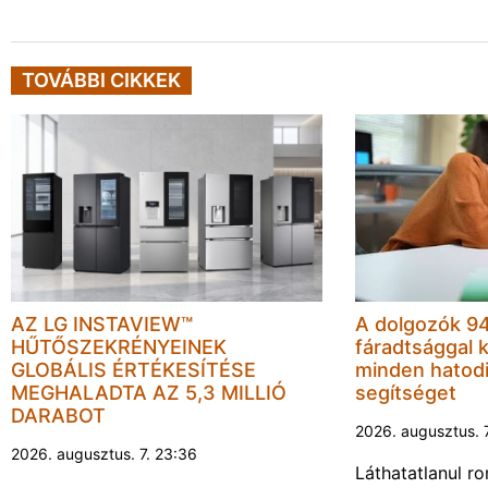
TOVÁBBI CIKKEK
AZ LG INSTAVIEW™
A dolgozók 94
HŰTŐSZEKRÉNYEINEK
fáradtsággal 
GLOBÁLIS ÉRTÉKESÍTÉSE
minden hatodi
MEGHALADTA AZ 5,3 MILLIÓ
segítséget
DARABOT
2026. augusztus. 
2026. augusztus. 7. 23:36
Láthatatlanul r