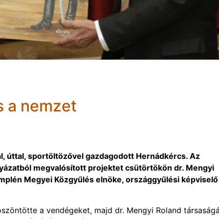
s a nemzet
al, úttal, sportöltözővel gazdagodott Hernádkércs. Az
lyázatból megvalósított projektet csütörtökön dr. Mengyi
mplén Megyei Közgyűlés elnöke, országgyűlési képviselő
öszöntötte a vendégeket, majd dr. Mengyi Roland társaság