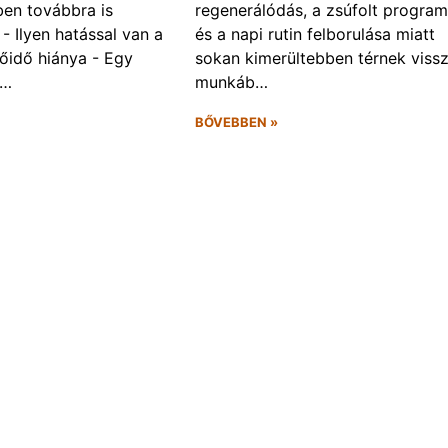
ben továbbra is
regenerálódás, a zsúfolt progra
- Ilyen hatással van a
és a napi rutin felborulása miatt
őidő hiánya - Egy
sokan kimerültebben térnek vissz
f…
munkáb…
BŐVEBBEN »