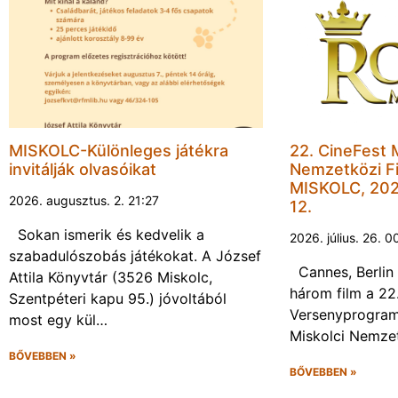
MISKOLC-Különleges játékra
22. CineFest 
invitálják olvasóikat
Nemzetközi Fi
MISKOLC, 202
2026. augusztus. 2. 21:27
12.
Sokan ismerik és kedvelik a
2026. július. 26. 0
szabadulószobás játékokat. A József
Cannes, Berlin 
Attila Könyvtár (3526 Miskolc,
három film a 22
Szentpéteri kapu 95.) jóvoltából
Versenyprogram
most egy kül…
Miskolci Nemzet
BŐVEBBEN »
BŐVEBBEN »