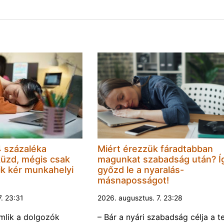
 százaléka
Miért érezzük fáradtabban
küzd, mégis csak
magunkat szabadság után? Í
k kér munkahelyi
győzd le a nyaralás-
másnaposságot!
7. 23:31
2026. augusztus. 7. 23:28
omlik a dolgozók
– Bár a nyári szabadság célja a te