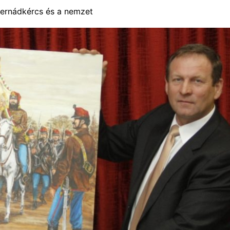
ernádkércs és a nemzet