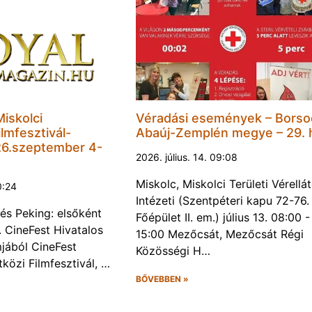
Miskolci
Véradási események – Borso
lmfesztivál-
Abaúj-Zemplén megye – 29. 
6.szeptember 4-
2026. július. 14. 09:08
Miskolc, Miskolci Területi Vérellá
0:24
Intézeti (Szentpéteri kapu 72-76.
és Peking: elsőként
Főépület II. em.) július 13. 08:00 -
. CineFest Hivatalos
15:00 Mezőcsát, Mezőcsát Régi
jából CineFest
Közösségi H…
közi Filmfesztivál, …
BŐVEBBEN »