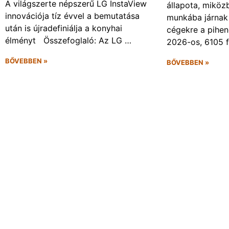
A világszerte népszerű LG InstaView
állapota, miköz
innovációja tíz évvel a bemutatása
munkába járnak 
után is újradefiniálja a konyhai
cégekre a pihen
élményt Összefoglaló: Az LG …
2026-os, 6105 
BŐVEBBEN »
BŐVEBBEN »