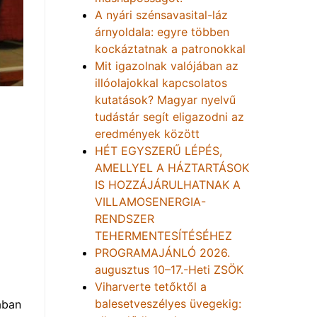
A nyári szénsavasital-láz
árnyoldala: egyre többen
kockáztatnak a patronokkal
Mit igazolnak valójában az
illóolajokkal kapcsolatos
kutatások? Magyar nyelvű
tudástár segít eligazodni az
eredmények között
HÉT EGYSZERŰ LÉPÉS,
AMELLYEL A HÁZTARTÁSOK
IS HOZZÁJÁRULHATNAK A
VILLAMOSENERGIA-
RENDSZER
TEHERMENTESÍTÉSÉHEZ
PROGRAMAJÁNLÓ 2026.
augusztus 10–17.-Heti ZSÖK
Viharverte tetőktől a
balesetveszélyes üvegekig:
ában