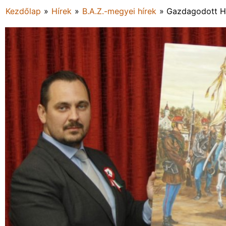
Kezdőlap
»
Hírek
»
B.A.Z.-megyei hírek
»
Gazdagodott H