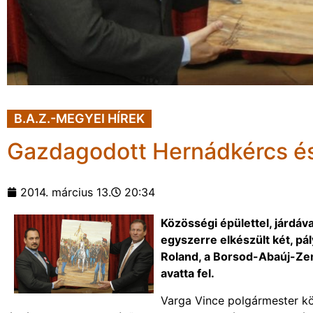
B.A.Z.-MEGYEI HÍREK
Gazdagodott Hernádkércs é
2014. március 13.
20:34
Közösségi épülettel, járdáv
egyszerre elkészült két, pá
Roland, a Borsod-Abaúj-Ze
avatta fel.
Varga Vince polgármester k