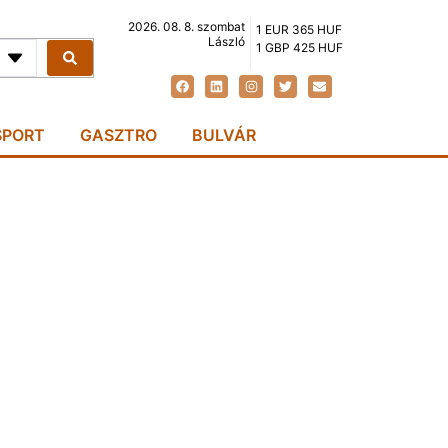
2026. 08. 8. szombat
1 EUR 365 HUF
László
1 GBP 425 HUF
SPORT
GASZTRO
BULVÁR