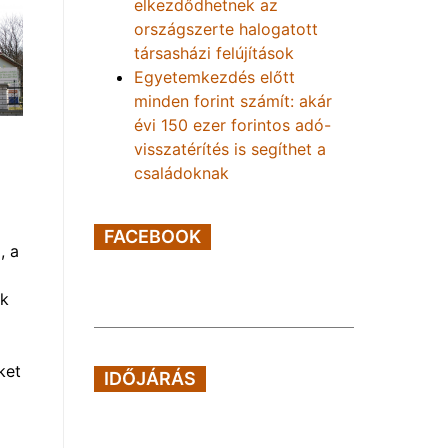
elkezdődhetnek az
országszerte halogatott
társasházi felújítások
Egyetemkezdés előtt
minden forint számít: akár
évi 150 ezer forintos adó-
visszatérítés is segíthet a
családoknak
FACEBOOK
, a
ok
ket
IDŐJÁRÁS