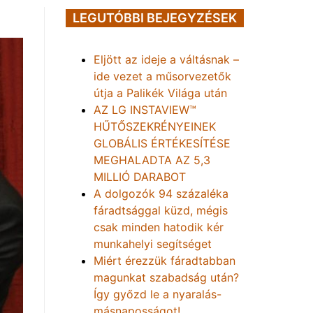
LEGUTÓBBI BEJEGYZÉSEK
Eljött az ideje a váltásnak –
ide vezet a műsorvezetők
útja a Palikék Világa után
AZ LG INSTAVIEW™
HŰTŐSZEKRÉNYEINEK
GLOBÁLIS ÉRTÉKESÍTÉSE
MEGHALADTA AZ 5,3
MILLIÓ DARABOT
A dolgozók 94 százaléka
fáradtsággal küzd, mégis
csak minden hatodik kér
munkahelyi segítséget
Miért érezzük fáradtabban
magunkat szabadság után?
Így győzd le a nyaralás-
másnaposságot!