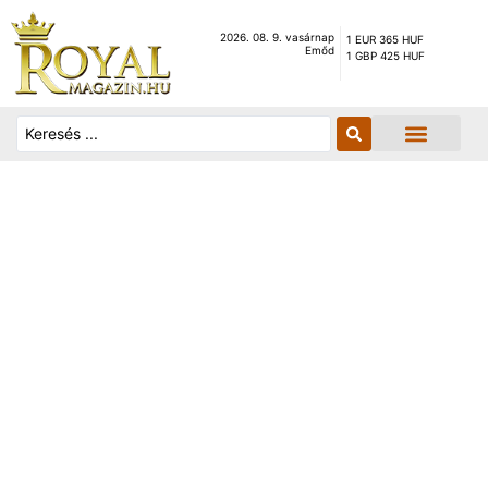
2026. 08. 9. vasárnap
1 EUR 365 HUF
Emőd
1 GBP 425 HUF