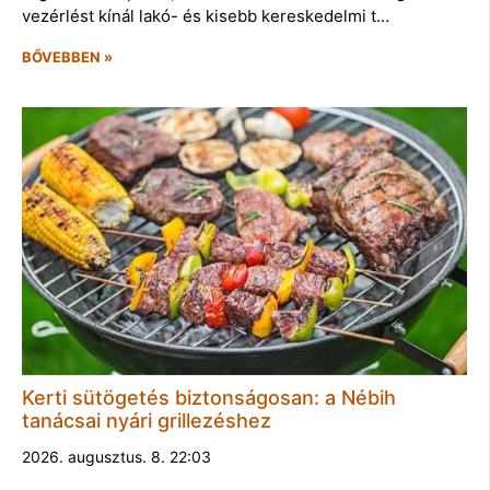
vezérlést kínál lakó- és kisebb kereskedelmi t…
BŐVEBBEN »
Kerti sütögetés biztonságosan: a Nébih
tanácsai nyári grillezéshez
2026. augusztus. 8. 22:03