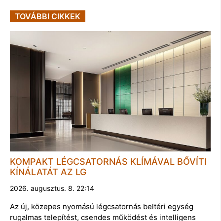
TOVÁBBI CIKKEK
KOMPAKT LÉGCSATORNÁS KLÍMÁVAL BŐVÍTI
KÍNÁLATÁT AZ LG
2026. augusztus. 8. 22:14
Az új, közepes nyomású légcsatornás beltéri egység
rugalmas telepítést, csendes működést és intelligens