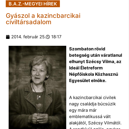
B.A.Z.-MEGYEI HÍREK
Gyászol a kazincbarcikai
civiltársadalom
2014. február 25.
18:17
Szombaton rövid
betegség után váratlanul
elhunyt Szécsy Vilma, az
Ideál Életreform
Népfőiskola Közhasznú
Egyesület elnöke.
A kazincbarcikai civilek
nagy családja búcsúzik
egy mára már
emblematikussá vált
alakjától, Szécsy Vilmától.