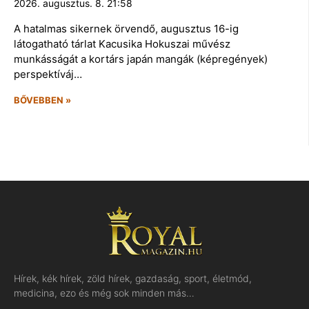
2026. augusztus. 8. 21:58
A hatalmas sikernek örvendő, augusztus 16-ig
látogatható tárlat Kacusika Hokuszai művész
munkásságát a kortárs japán mangák (képregények)
perspektíváj…
BŐVEBBEN »
Hírek, kék hírek, zöld hírek, gazdaság, sport, életmód,
medicina, ezo és még sok minden más…