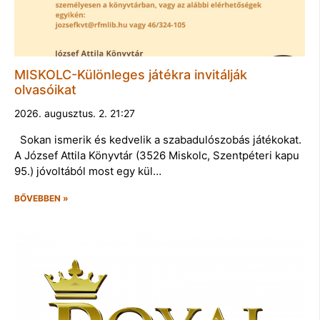
MISKOLC-Különleges játékra invitálják
olvasóikat
2026. augusztus. 2. 21:27
Sokan ismerik és kedvelik a szabadulószobás játékokat.
A József Attila Könyvtár (3526 Miskolc, Szentpéteri kapu
95.) jóvoltából most egy kül…
BŐVEBBEN »