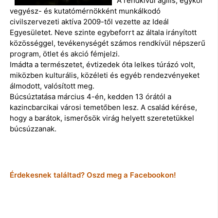
A rendkívül agilis, egykor
vegyész- és kutatómérnökként munkálkodó
civilszervezeti aktíva 2009-től vezette az Ideál
Egyesületet. Neve szinte egybeforrt az általa irányított
közösséggel, tevékenységét számos rendkívül népszerű
program, ötlet és akció fémjelzi.
Imádta a természetet, évtizedek óta lelkes túrázó volt,
miközben kulturális, közéleti és egyéb rendezvényeket
álmodott, valósított meg.
Búcsúztatása március 4-én, kedden 13 órától a
kazincbarcikai városi temetőben lesz. A család kérése,
hogy a barátok, ismerősök virág helyett szeretetükkel
búcsúzzanak.
Érdekesnek találtad? Oszd meg a Facebookon!