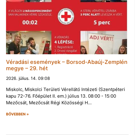
Véradási események – Borsod-Abaúj-Zemplén
megye – 29. hét
2026. július. 14. 09:08
Miskolc, Miskolci Területi Vérellátó Intézeti (Szentpéteri
kapu 72-76. Főépület II. em.) július 13. 08:00 - 15:00
Mezőcsát, Mezőcsát Régi Közösségi H…
BŐVEBBEN »