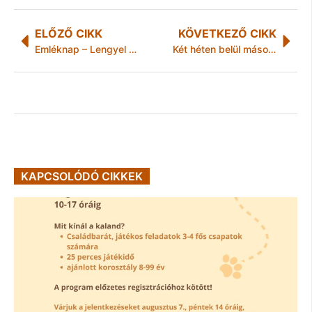
ELŐZŐ CIKK
KÖVETKEZŐ CIKK
Emléknap – Lengyel nagykövet: Katyn mementó
Két héten belül másodszor is kocsonyaünnepet tartanak Miskolcon
KAPCSOLÓDÓ CIKKEK