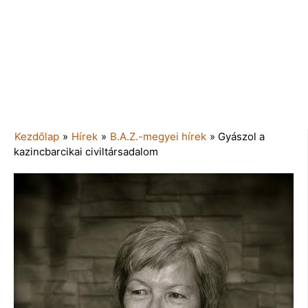
Kezdőlap
»
Hírek
»
B.A.Z.-megyei hírek
»
Gyászol a
kazincbarcikai civiltársadalom