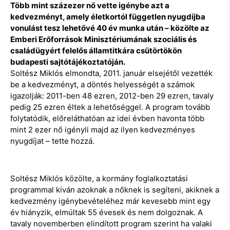
Több mint százezer nő vette igénybe azt a
kedvezményt, amely életkortól független nyugdíjba
vonulást tesz lehetővé 40 év munka után – közölte az
Emberi Erőforrások Minisztériumának szociális és
családügyért felelős államtitkára csütörtökön
budapesti sajtótájékoztatóján.
Soltész Miklós elmondta, 2011. január elsejétől vezették
be a kedvezményt, a döntés helyességét a számok
igazolják: 2011-ben 48 ezren, 2012-ben 29 ezren, tavaly
pedig 25 ezren éltek a lehetőséggel. A program tovább
folytatódik, előreláthatóan az idei évben havonta több
mint 2 ezer nő igényli majd az ilyen kedvezményes
nyugdíjat – tette hozzá.
Soltész Miklós közölte, a kormány foglalkoztatási
programmal kíván azoknak a nőknek is segíteni, akiknek a
kedvezmény igénybevételéhez már kevesebb mint egy
év hiányzik, elmúltak 55 évesek és nem dolgoznak. A
tavaly novemberben elindított program szerint ha valaki