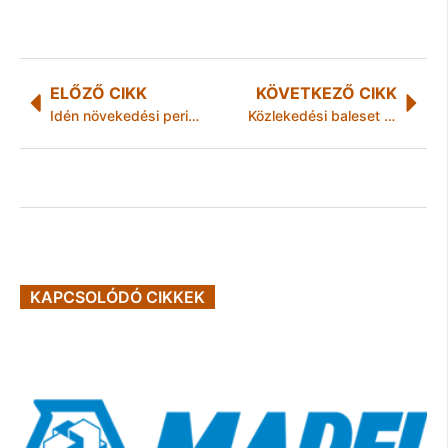
ELŐZŐ CIKK
KÖVETKEZŐ CIKK
Idén növekedési periódus kezdődik
Közlekedési baleset szemtanúit keresi a rendőrség
KAPCSOLÓDÓ CIKKEK