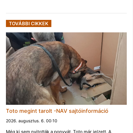
TOVÁBBI CIKKEK
Toto megint tarolt -NAV sajtóinformáció
2026. augusztus. 6. 00:10
Még ki sem nyitották a ponyvát, Toto már jelzett. A