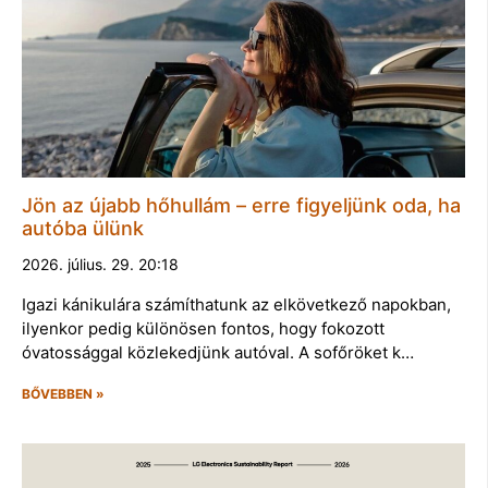
Jön az újabb hőhullám – erre figyeljünk oda, ha
autóba ülünk
2026. július. 29. 20:18
Igazi kánikulára számíthatunk az elkövetkező napokban,
ilyenkor pedig különösen fontos, hogy fokozott
óvatossággal közlekedjünk autóval. A sofőröket k…
BŐVEBBEN »