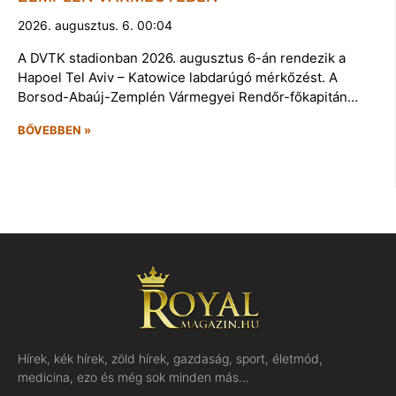
2026. augusztus. 6. 00:04
A DVTK stadionban 2026. augusztus 6-án rendezik a
Hapoel Tel Aviv – Katowice labdarúgó mérkőzést. A
Borsod-Abaúj-Zemplén Vármegyei Rendőr-főkapitán…
BŐVEBBEN »
Hírek, kék hírek, zöld hírek, gazdaság, sport, életmód,
medicina, ezo és még sok minden más…