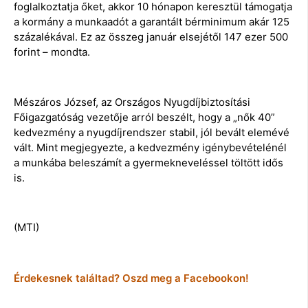
foglalkoztatja őket, akkor 10 hónapon keresztül támogatja
a kormány a munkaadót a garantált bérminimum akár 125
százalékával. Ez az összeg január elsejétől 147 ezer 500
forint – mondta.
Mészáros József, az Országos Nyugdíjbiztosítási
Főigazgatóság vezetője arról beszélt, hogy a „nők 40”
kedvezmény a nyugdíjrendszer stabil, jól bevált elemévé
vált. Mint megjegyezte, a kedvezmény igénybevételénél
a munkába beleszámít a gyermekneveléssel töltött idős
is.
(MTI)
Érdekesnek találtad? Oszd meg a Facebookon!