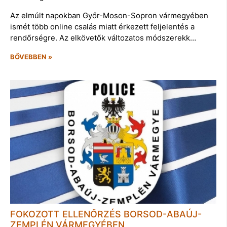
Az elmúlt napokban Győr-Moson-Sopron vármegyében
ismét több online csalás miatt érkezett feljelentés a
rendőrségre. Az elkövetők változatos módszerekk…
BŐVEBBEN »
FOKOZOTT ELLENŐRZÉS BORSOD-ABAÚJ-
ZEMPLÉN VÁRMEGYÉBEN