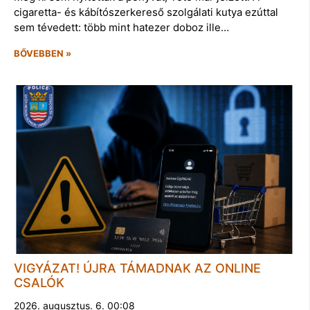
cigaretta- és kábítószerkereső szolgálati kutya ezúttal
sem tévedett: több mint hatezer doboz ille…
BŐVEBBEN »
VIGYÁZAT! ÚJRA TÁMADNAK AZ ONLINE
CSALÓK
2026. augusztus. 6. 00:08