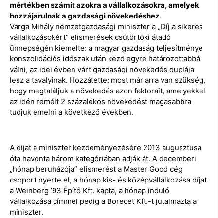
mértékben számít azokra a vállalkozásokra, amelyek
hozzájárulnak a gazdasági növekedéshez.
Varga Mihály nemzetgazdasági miniszter a „Díj a sikeres
vállalkozásokért” elismerések csütörtöki átadó
ünnepségén kiemelte: a magyar gazdaság teljesítménye
konszolidációs időszak után kezd egyre határozottabbá
válni, az idei évben várt gazdasági növekedés duplája
lesz a tavalyinak. Hozzátette: most már arra van szükség,
hogy megtaláljuk a növekedés azon faktorait, amelyekkel
az idén remélt 2 százalékos növekedést magasabbra
tudjuk emelni a következő években.
A díjat a miniszter kezdeményezésére 2013 augusztusa
óta havonta három kategóriában adják át. A decemberi
„hónap beruházója” elismerést a Master Good cég
csoport nyerte el, a hónap kis- és középvállalkozása díjat
a Weinberg ’93 Építő Kft. kapta, a hónap induló
vállalkozása címmel pedig a Borecet Kft.-t jutalmazta a
miniszter.