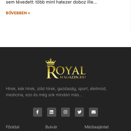
sem tévedett: több mint hatezer doboz ille…
BŐVEBBEN »
Hírek, kék hírek, zöld hírek, gazdaság, sport, életmód,
medicina, ezo és még sok minden más…
Főoldal
Bulvár
Médiaajánlat