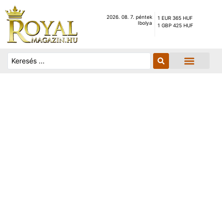
2026. 08. 7. péntek
1 EUR 365 HUF
Ibolya
1 GBP 425 HUF