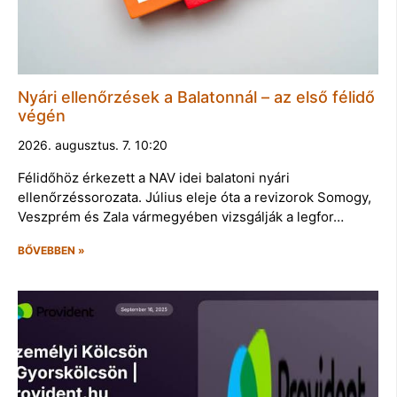
Nyári ellenőrzések a Balatonnál – az első félidő
végén
2026. augusztus. 7. 10:20
Félidőhöz érkezett a NAV idei balatoni nyári
ellenőrzéssorozata. Július eleje óta a revizorok Somogy,
Veszprém és Zala vármegyében vizsgálják a legfor…
BŐVEBBEN »