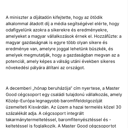
A miniszter a díjátadón kifejtette, hogy az ötödik
alkalommal átadott díj a média segítségével elérte, hogy
odafigyelünk azokra a sikerekre és eredményekre,
amelyeket a magyar vállalkozások érnek el. Hozzáfűzte: a
magyar gazdaságnak is egyre több olyan sikere és
eredménye van, amelyre joggal lehetünk büszkék, és
amelyek megmutatják, hogy a gazdaságban megvan az a
potenciál, amely képes a válság utáni években sikeres
növekedési pályára állítani az országot.
A decemberi „hónap beruházója” cím nyertese, a Master
Good cégcsoport egy családi tulajdonú vállalkozás, amely
Közép-Európa legnagyobb baromfifeldolgozóját
üzemelteti Kisvárdán. Az üzem a hazai termelés közel 30
százalékát adja. A cégcsoport integrált
takarmánytermeltetéssel, baromfitenyésztéssel és -
keltetéssel is foglalkozik. A Master Good cégcsoportot