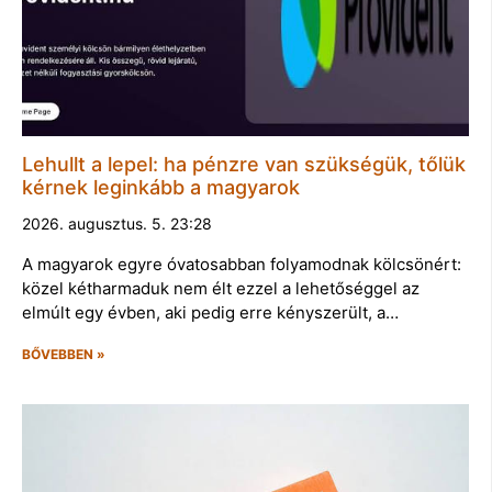
Lehullt a lepel: ha pénzre van szükségük, tőlük
kérnek leginkább a magyarok
2026. augusztus. 5. 23:28
A magyarok egyre óvatosabban folyamodnak kölcsönért:
közel kétharmaduk nem élt ezzel a lehetőséggel az
elmúlt egy évben, aki pedig erre kényszerült, a…
BŐVEBBEN »