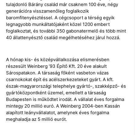
tulajdonló Bárány család már csaknem 100 éve, négy
generációra visszamenőleg foglalkozik
baromfitenyésztéssel. A cégcsoport a térség egyik
legnagyobb munkáltatójaként közel 1200 embert
foglalkoztat, és további 350 gabonatermelő és több mint
40 állattenyésztő család megélhetéséhez járul hozzá.
A hónap kis- és középvállalkozása elismerésben
részesült Weinberg ’93 Építő Kft. 20 éve alakult
Sárospatakon. A társaság főként vasbeton vázas
csarnokokat épít és acélszerkezeteket gyárt. A kft.
észak-magyarországi telephelye gyártó-, szakképző- és
gyártóközpontként üzemel, emellett a társaság
Budapesten is működtet irodát. A vállalat éves forgalma
mintegy 20 millió euró. A Weinberg 2004-ben Kassán
alapított leányvállalatot, amelynek éves forgalma
meghaladja az 5 millió eurót.