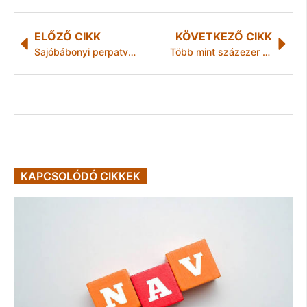
ELŐZŐ CIKK
KÖVETKEZŐ CIKK
Sajóbábonyi perpatvar
Több mint százezer nő vette igénybe a 40 év munka után járó kedvezményes nyugdíjat
KAPCSOLÓDÓ CIKKEK