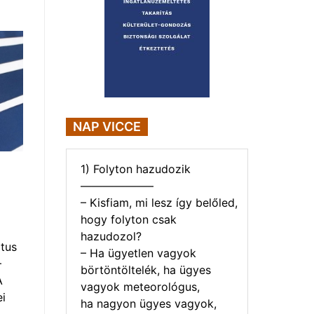
NAP VICCE
1) Folyton hazudozik
——————–
– Kisfiam, mi lesz így belőled,
hogy folyton csak
hazudozol?
tus
– Ha ügyetlen vagyok
–
börtöntöltelék, ha ügyes
A
vagyok meteorológus,
i
ha nagyon ügyes vagyok,