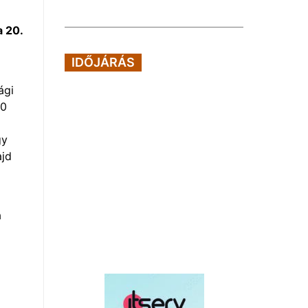
a 20.
IDŐJÁRÁS
ági
00
gy
ajd
a