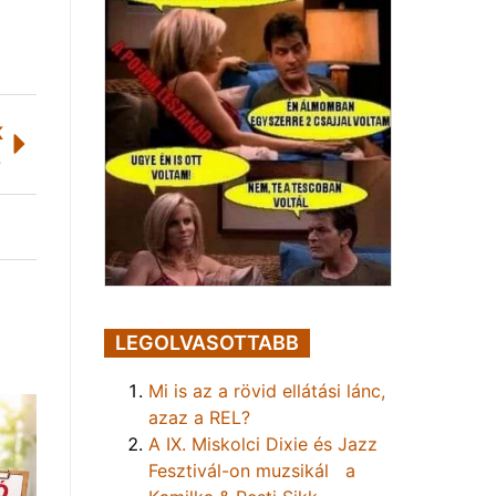
K
zás
LEGOLVASOTTABB
Mi is az a rövid ellátási lánc,
azaz a REL?
A IX. Miskolci Dixie és Jazz
Fesztivál-on muzsikál a