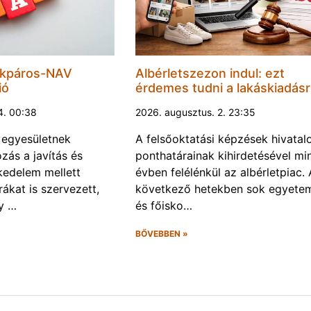
ékpáros-NAV
Albérletszezon indul: ezt
ió
érdemes tudni a lakáskiadásr
4. 00:38
2026. augusztus. 2. 23:35
 egyesületnek
A felsőoktatási képzések hivatal
ozás a javítás és
ponthatárainak kihirdetésével mi
kedelem mellett
évben felélénkül az albérletpiac. 
úrákat is szervezett,
következő hetekben sok egyete
gy …
és főisko…
BŐVEBBEN »