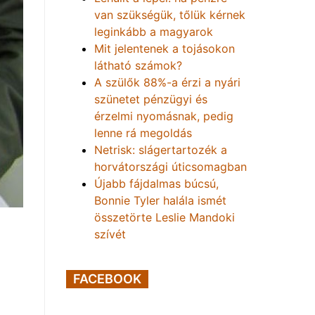
van szükségük, tőlük kérnek
leginkább a magyarok
Mit jelentenek a tojásokon
látható számok?
A szülők 88%-a érzi a nyári
szünetet pénzügyi és
érzelmi nyomásnak, pedig
lenne rá megoldás
Netrisk: slágertartozék a
horvátországi úticsomagban
Újabb fájdalmas búcsú,
Bonnie Tyler halála ismét
összetörte Leslie Mandoki
szívét
FACEBOOK