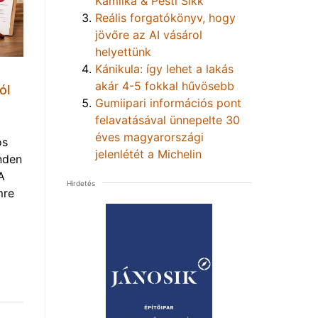
Kamilka & Pesti Sikk
Reális forgatókönyv, hogy
jövőre az AI vásárol
helyettünk
Kánikula: így lehet a lakás
akár 4-5 fokkal hűvösebb
ól
Gumiipari információs pont
felavatásával ünnepelte 30
éves magyarországi
os
jelenlétét a Michelin
nden
A
Hirdetés
mre