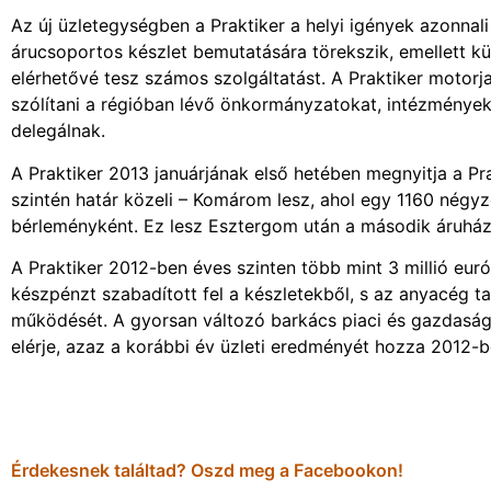
Az új üzletegységben a Praktiker a helyi igények azonnali 
árucsoportos készlet bemutatására törekszik, emellett kül
elérhetővé tesz számos szolgáltatást. A Praktiker motorja 
szólítani a régióban lévő önkormányzatokat, intézmények
delegálnak.
A Praktiker 2013 januárjának első hetében megnyitja a Pr
szintén határ közeli – Komárom lesz, ahol egy 1160 négy
bérleményként. Ez lesz Esztergom után a második áruhá
A Praktiker 2012-ben éves szinten több mint 3 millió euró
készpénzt szabadított fel a készletekből, s az anyacég ta
működését. A gyorsan változó barkács piaci és gazdasági
elérje, azaz a korábbi év üzleti eredményét hozza 2012-be
Érdekesnek találtad? Oszd meg a Facebookon!