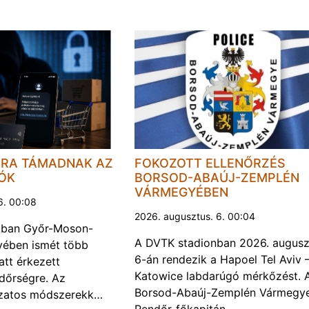
JRA TÁMADNAK AZ
FOKOZOTT ELLENŐRZÉS
LÓK
BORSOD-ABAÚJ-ZEMPLÉN
VÁRMEGYÉBEN
6. 00:08
2026. augusztus. 6. 00:04
kban Győr-Moson-
A DVTK stadionban 2026. augusz
ében ismét több
6-án rendezik a Hapoel Tel Aviv 
att érkezett
Katowice labdarúgó mérkőzést. 
ndőrségre. Az
Borsod-Abaúj-Zemplén Vármegye
ozatos módszerekk…
Rendőr-főkapitán…