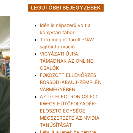
LEGUTÓBBI BEJEGYZÉSEK
Idén is népszerű volt a
könyvtári tábor
Toto megint tarolt -NAV
sajtóinformáció
VIGYÁZAT! ÚJRA
TÁMADNAK AZ ONLINE
CSALÓK
FOKOZOTT ELLENŐRZÉS
BORSOD-ABAÚJ-ZEMPLÉN
VÁRMEGYÉBEN
AZ LG ELECTRONICS 600
KW-OS HŰTŐFOLYADÉK-
ELOSZTÓ EGYSÉGE
MEGSZEREZTE AZ NVIDIA
TANÚSÍTÁSÁT
Lehullt a lepel: ha pénzre