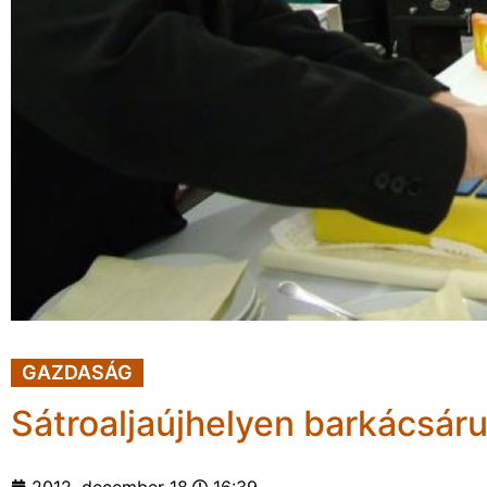
GAZDASÁG
Sátroaljaújhelyen barkácsáru