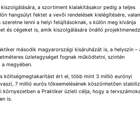
kiszolgálására, a szortiment kialakításakor pedig a teljes
ön hangsúlyt fektet a vevői rendelések kielégítésére, vala
szeretne lenni a helyi felújításoknak, s külön meg kívánja
et és cégeket is, amik kiszolgálására önálló projektmenedz
aktiker második magyarországi kisáruházát is, a helyszín – 
zetméteres üzletegységet fognak működtetni, szintén
z a megyében.
s költségmegtakarítást ért el, több mint 3 millió eurónyi
vaszi, 7 millió eurós tőkeemelésének köszönhetően stabiliz
 környezetben a Praktiker üzleti célja, hogy a tervszámok
n is.