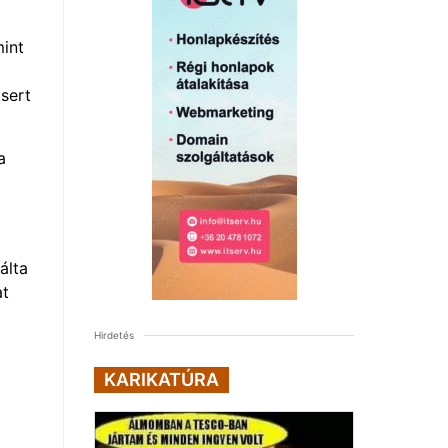
mint
sert
a
álta
at
Hirdetés
KARIKATÚRA