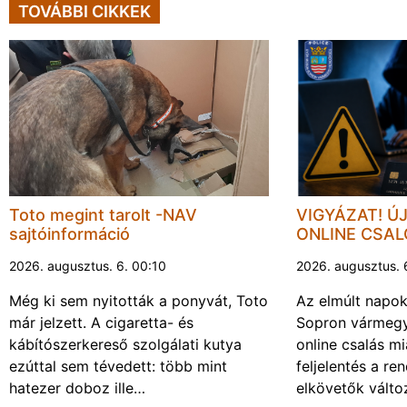
TOVÁBBI CIKKEK
Toto megint tarolt -NAV
VIGYÁZAT! Ú
sajtóinformáció
ONLINE CSA
2026. augusztus. 6. 00:10
2026. augusztus. 
Még ki sem nyitották a ponyvát, Toto
Az elmúlt napo
már jelzett. A cigaretta- és
Sopron vármegy
kábítószerkereső szolgálati kutya
online csalás mi
ezúttal sem tévedett: több mint
feljelentés a re
hatezer doboz ille…
elkövetők vált