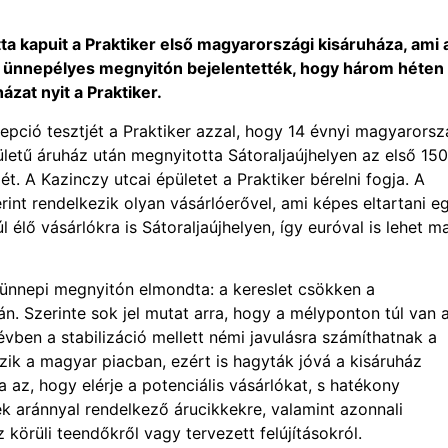
ta kapuit a Praktiker első magyarországi kisáruháza, ami 
Az ünnepélyes megnyitón bejelentették, hogy három héten
zat nyit a Praktiker.
pció tesztjét a Praktiker azzal, hogy 14 évnyi magyarorsz
letű áruház után megnyitotta Sátoraljaújhelyen az első 15
. A Kazinczy utcai épületet a Praktiker bérelni fogja. A
int rendelkezik olyan vásárlóerővel, ami képes eltartani e
 élő vásárlókra is Sátoraljaújhelyen, így euróval is lehet m
z ünnepi megnyitón elmondta: a kereslet csökken a
ván. Szerinte sok jel mutat arra, hogy a mélyponton túl van 
vben a stabilizáció mellett némi javulásra számíthatnak a
zik a magyar piacban, ezért is hagyták jóvá a kisáruház
 az, hogy elérje a potenciális vásárlókat, s hatékony
ék aránnyal rendelkező árucikkekre, valamint azonnali
körüli teendőkről vagy tervezett felújításokról.