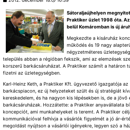
2012. december 18.
16:39
Sátoraljaújhelyen megnyitot
Praktiker üzlet 1998 óta. 
belül Komáromban is új áruhá
Megkezdte a kisáruház konce
működés és 19 nagy alapterü
négyzetméteres üzletegységét
település abban a régióban fekszik, ami az elemzések szer
korszerű barkácsáruházat. A Praktiker számít a határon túl
fizetni az üzletegységben.
Karl-Heinz Keth, a Praktiker Kft. ügyvezető igazgatója a
barkácspiacon, ez új helyzeteket szült és új stratégiát kí
kereskedelem, és ha nagyon kis lépésekben is, de a jövő é
barkácsáruházak. Hozzátette: a Praktiker anyavállalata bí
koncepciót, ami munkahelyeket is teremt. A Praktiker célja
kommunikációval felhívja a vásárlók figyelmét a jó ár-ért
megoldást nyújtson a vásárlói igényekre, legyen szó a ház 