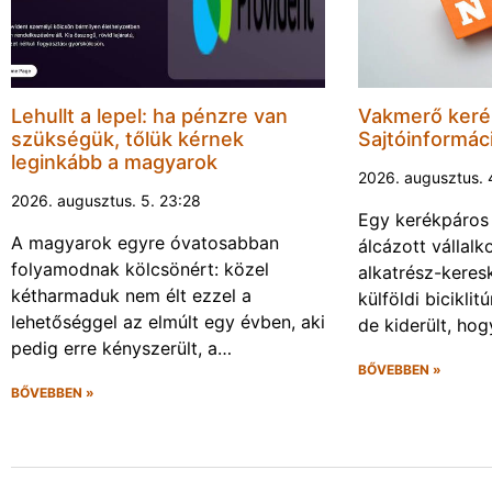
Lehullt a lepel: ha pénzre van
Vakmerő ker
szükségük, tőlük kérnek
Sajtóinformác
leginkább a magyarok
2026. augusztus. 
2026. augusztus. 5. 23:28
Egy kerékpáros
A magyarok egyre óvatosabban
álcázott vállalk
folyamodnak kölcsönért: közel
alkatrész-keres
kétharmaduk nem élt ezzel a
külföldi biciklit
lehetőséggel az elmúlt egy évben, aki
de kiderült, ho
pedig erre kényszerült, a…
BŐVEBBEN »
BŐVEBBEN »