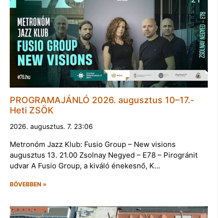
PROGRAMAJÁNLÓ 2026. augusztus 10–17.-
Heti ZSÖK
2026. augusztus. 7. 23:06
Metronóm Jazz Klub: Fusio Group – New visions
augusztus 13. 21.00 Zsolnay Negyed – E78 – Pirogránit
udvar A Fusio Group, a kiváló énekesnő, K…
BŐVEBBEN »