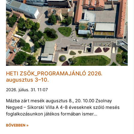
HETI ZSÖK_PROGRAMAJÁNLÓ 2026.
augusztus 3–10.
2026. július. 31. 11:07
Mázba zárt mesék augusztus 8., 20. 10.00 Zsolnay
Negyed – Sikorski Villa A 4-8 éveseknek szóló mesés
foglalkozásunkon játékos formában ismer…
BŐVEBBEN »