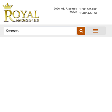
2026. 08. 7. péntek
1 EUR 365 HUF
Ibolya
1 GBP 425 HUF