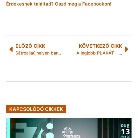
Érdekesnek találtad? Oszd meg a Facebookon!
ELŐZŐ CIKK
KÖVETKEZŐ CIKK
Sátroaljaújhelyen barkácsáruház nyílt
A legjobb PLAKÁT – Másodszor
KAPCSOLÓDÓ CIKKEK