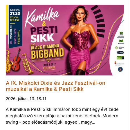
A IX. Miskolci Dixie és Jazz Fesztivál-on
muzsikál a Kamilka & Pesti Sikk
2026. július. 13. 18:11
A Kamilka & Pesti Sikk immáron több mint egy évtizede
meghatározó szereplője a hazai zenei életnek. Modern
swing - pop előadásmódjuk, egyedi, magy…