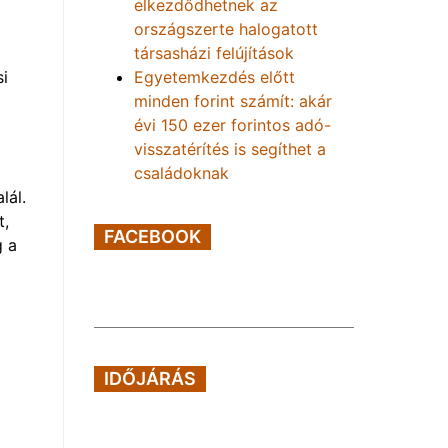
elkezdődhetnek az
országszerte halogatott
társasházi felújítások
si
Egyetemkezdés előtt
minden forint számít: akár
évi 150 ezer forintos adó-
visszatérítés is segíthet a
családoknak
lál.
t,
FACEBOOK
g a
IDŐJÁRÁS