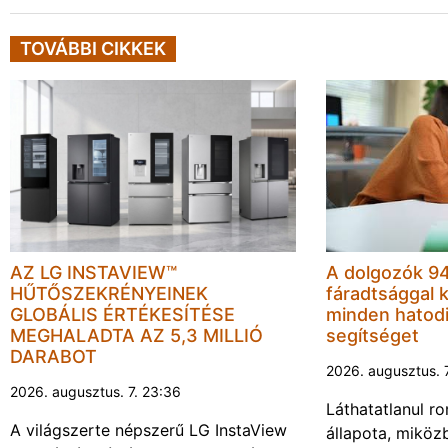
TOVÁBBI CIKKEK
AZ LG INSTAVIEW™
A dolgozók 94
HŰTŐSZEKRÉNYEINEK
fáradtsággal 
GLOBÁLIS ÉRTÉKESÍTÉSE
minden hatodi
MEGHALADTA AZ 5,3 MILLIÓ
segítséget
DARABOT
2026. augusztus. 
2026. augusztus. 7. 23:36
Láthatatlanul r
A világszerte népszerű LG InstaView
állapota, miköz