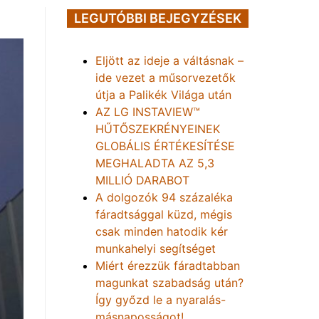
LEGUTÓBBI BEJEGYZÉSEK
Eljött az ideje a váltásnak –
ide vezet a műsorvezetők
útja a Palikék Világa után
AZ LG INSTAVIEW™
HŰTŐSZEKRÉNYEINEK
GLOBÁLIS ÉRTÉKESÍTÉSE
MEGHALADTA AZ 5,3
MILLIÓ DARABOT
A dolgozók 94 százaléka
fáradtsággal küzd, mégis
csak minden hatodik kér
munkahelyi segítséget
Miért érezzük fáradtabban
magunkat szabadság után?
Így győzd le a nyaralás-
másnaposságot!