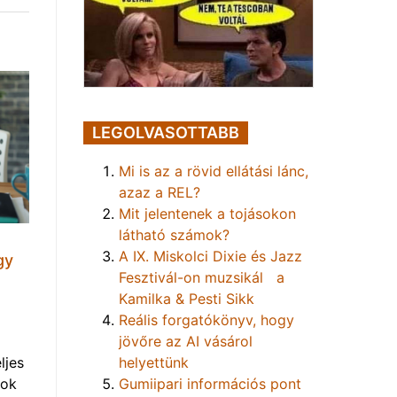
LEGOLVASOTTABB
Mi is az a rövid ellátási lánc,
azaz a REL?
Mit jelentenek a tojásokon
látható számok?
A IX. Miskolci Dixie és Jazz
gy
Fesztivál-on muzsikál a
Kamilka & Pesti Sikk
Reális forgatókönyv, hogy
jövőre az AI vásárol
helyettünk
ljes
Gumiipari információs pont
mok