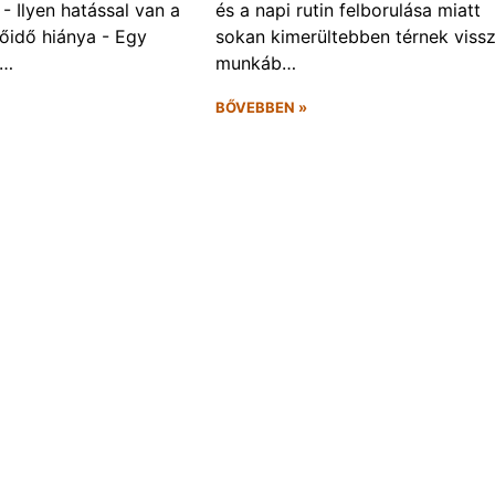
- Ilyen hatással van a
és a napi rutin felborulása miatt
őidő hiánya - Egy
sokan kimerültebben térnek vissz
f…
munkáb…
BŐVEBBEN »