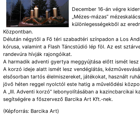
December 16-án végre kiderü
„Mézes-mázas” mézeskalács-
különlegességekből az eredmé
Központban.
Délután négytől a Fő téri szabadtéri színpadon a Los An
kórusa, valamint a Flash Táncstúdió lép föl. Az est sztár
randevúra hívják rajongóikat.
A harmadik adventi gyertya meggyújtása előtt ismét lesz 
A korzó ideje alatt ismét lesz vendéglátás, kézművesvás
elsősorban tartós élelmiszereket, játékokat, használt ru
jövő héten reggel nyolctól este hatig a művelődési közpo
A „III. Adventi korzó” lebonyolításában a kazincbarcikai ka
segítségére a főszervező Barcika Art Kft.-nek.
(Képforrás: Barcika Art)