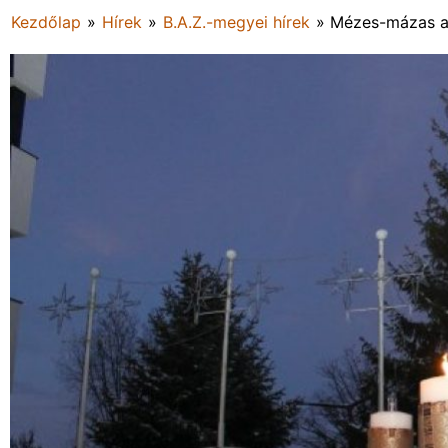
Kezdőlap
»
Hírek
»
B.A.Z.-megyei hírek
»
Mézes-mázas a