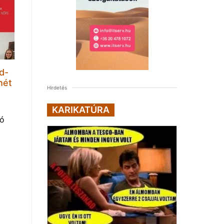
d-
hét
Hirdetés
KARIKATÚRA
tó