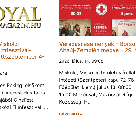
Miskolci
Véradási események – Borso
lmfesztivál-
Abaúj-Zemplén megye – 29. 
6.szeptember 4-
2026. július. 14. 09:08
Miskolc, Miskolci Területi Vérellá
0:24
Intézeti (Szentpéteri kapu 72-76.
és Peking: elsőként
Főépület II. em.) július 13. 08:00 -
. CineFest Hivatalos
15:00 Mezőcsát, Mezőcsát Régi
jából CineFest
Közösségi H…
közi Filmfesztivál, …
BŐVEBBEN »