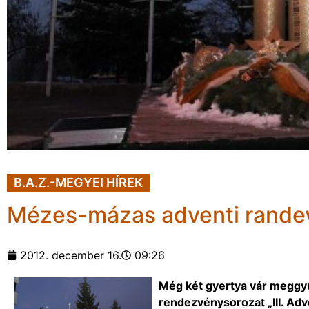
B.A.Z.-MEGYEI HÍREK
Mézes-mázas adventi rande
2012. december 16.
09:26
Még két gyertya vár meggyúj
rendezvénysorozat „III. Adve