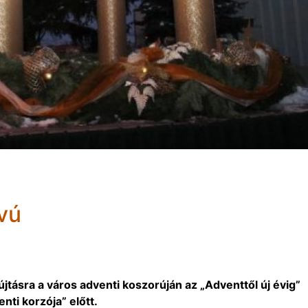
vú
tásra a város adventi koszorúján az „Adventtől új évig”
nti korzója” előtt.