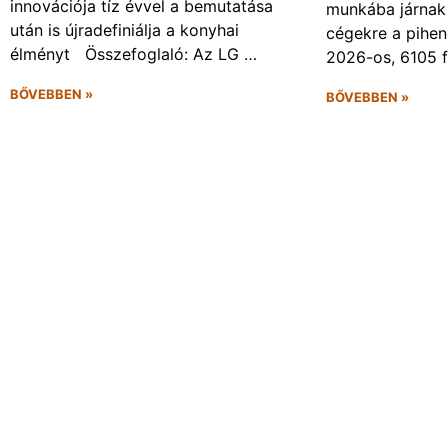
innovációja tíz évvel a bemutatása
munkába járnak 
után is újradefiniálja a konyhai
cégekre a pihen
élményt Összefoglaló: Az LG …
2026-os, 6105 
BŐVEBBEN »
BŐVEBBEN »