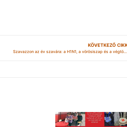
KÖVETKEZŐ CIK
Szavazzon az év szavára: a H1N1, a vörösiszap és a végtörlesztés után mi következik?