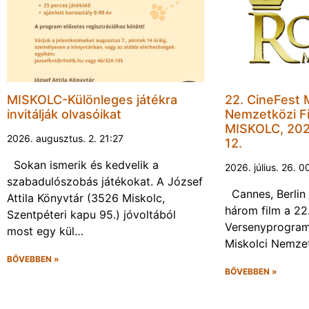
MISKOLC-Különleges játékra
22. CineFest 
invitálják olvasóikat
Nemzetközi Fi
MISKOLC, 202
2026. augusztus. 2. 21:27
12.
Sokan ismerik és kedvelik a
2026. július. 26. 0
szabadulószobás játékokat. A József
Cannes, Berlin 
Attila Könyvtár (3526 Miskolc,
három film a 22
Szentpéteri kapu 95.) jóvoltából
Versenyprogram
most egy kül…
Miskolci Nemzet
BŐVEBBEN »
BŐVEBBEN »