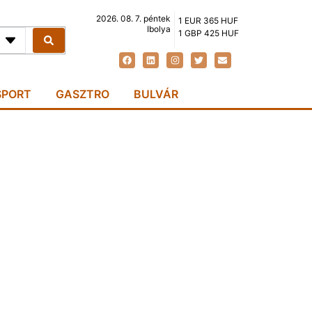
2026. 08. 7. péntek
1 EUR 365 HUF
Ibolya
1 GBP 425 HUF
SPORT
GASZTRO
BULVÁR