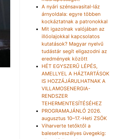
A nyári szénsavasital-láz
árnyoldala: egyre többen
kockáztatnak a patronokkal
Mit igazolnak valójában az
illóolajokkal kapcsolatos
kutatások? Magyar nyelvű
tudástár segít eligazodni az
eredmények között
HÉT EGYSZERŰ LÉPÉS,
AMELLYEL A HÁZTARTÁSOK
IS HOZZÁJÁRULHATNAK A
VILLAMOSENERGIA-
RENDSZER
TEHERMENTESÍTÉSÉHEZ
PROGRAMAJÁNLÓ 2026.
augusztus 10–17.-Heti ZSÖK
Viharverte tetőktől a
balesetveszélyes üvegekig: