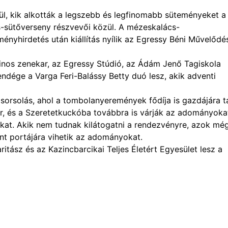
l, kik alkották a legszebb és legfinomabb süteményeket a
sütőverseny részvevői közül. A mézeskalács-
nyhirdetés után kiállítás nyílik az Egressy Béni Művelődé
dinos zenekar, az Egressy Stúdió, az Ádám Jenő Tagiskola
vendége a Varga Feri-Balássy Betty duó lesz, akik adventi
sorsolás, ahol a tombolanyeremények fődíja is gazdájára ta
ár, és a Szeretetkuckóba továbbra is várják az adományoka
hákat. Akik nem tudnak kilátogatni a rendezvényre, azok mé
nt portájára vihetik az adományokat.
ritász és az Kazincbarcikai Teljes Életért Egyesület lesz a