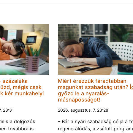
 százaléka
Miért érezzük fáradtabban
küzd, mégis csak
magunkat szabadság után? Í
k kér munkahelyi
győzd le a nyaralás-
másnaposságot!
7. 23:31
2026. augusztus. 7. 23:28
omlik a dolgozók
– Bár a nyári szabadság célja a te
ben továbbra is
regenerálódás, a zsúfolt progra