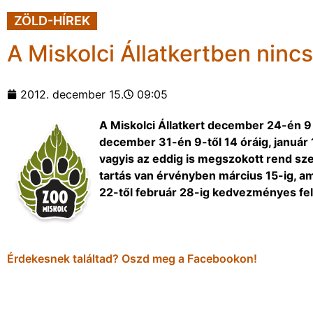
ZÖLD-HÍREK
A Miskolci Állatkertben ninc
2012. december 15.
09:05
A Miskolci Állatkert december 24-én 9 
december 31-én 9-től 14 óráig, január 1
vagyis az eddig is megszokott rend szer
tartás van érvényben március 15-ig, ami
22-től február 28-ig kedvezményes fel
Érdekesnek találtad? Oszd meg a Facebookon!