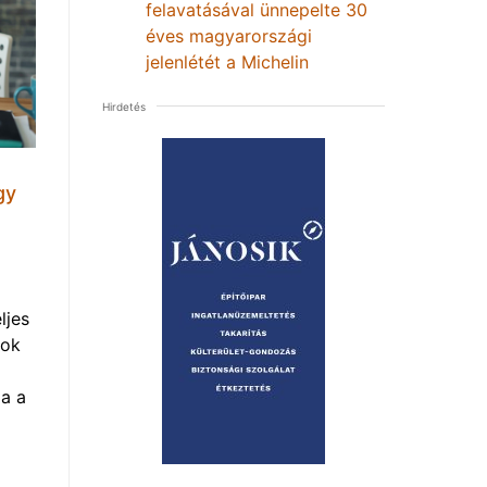
felavatásával ünnepelte 30
éves magyarországi
jelenlétét a Michelin
Hirdetés
gy
ljes
mok
a a