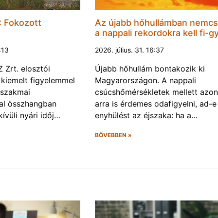
 Fokozott
Az újabb hőhullámban nemc
a nappali rekordokra kell fi-gy
1:13
2026. július. 31. 16:37
Zrt. elosztói
Újabb hőhullám bontakozik ki
 kiemelt figyelemmel
Magyarországon. A nappali
 szakmai
csúcshőmérsékletek mellett azo
val összhangban
arra is érdemes odafigyelni, ad-e
ívüli nyári időj…
enyhülést az éjszaka: ha a…
BŐVEBBEN »