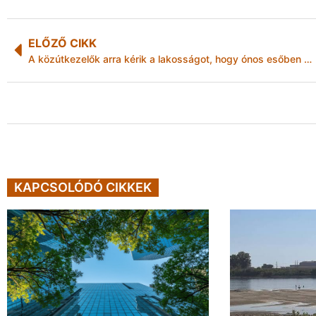
ELŐZŐ CIKK
A közútkezelők arra kérik a lakosságot, hogy ónos esőben ne induljanak útnak
KAPCSOLÓDÓ CIKKEK