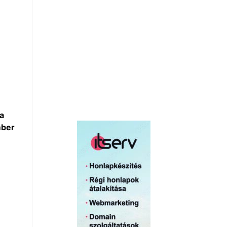
va
mber