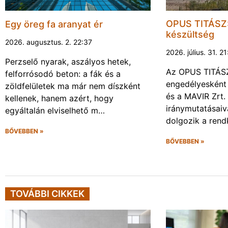
OPUS TITÁSZ:
Egy öreg fa aranyat ér
készültség
2026. augusztus. 2. 22:37
2026. július. 31. 2
Perzselő nyarak, aszályos hetek,
Az OPUS TITÁSZ 
felforrósodó beton: a fák és a
engedélyesként
zöldfelületek ma már nem díszként
és a MAVIR Zrt.
kellenek, hanem azért, hogy
iránymutatásai
egyáltalán elviselhető m…
dolgozik a rendk
BŐVEBBEN »
BŐVEBBEN »
TOVÁBBI CIKKEK