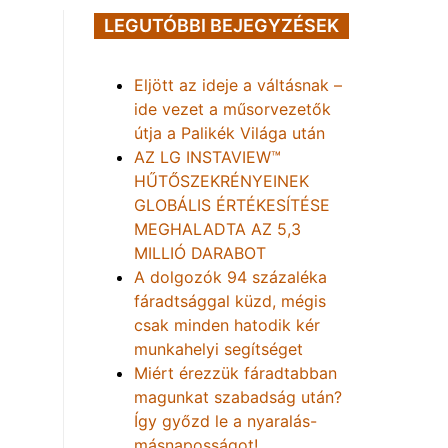
LEGUTÓBBI BEJEGYZÉSEK
Eljött az ideje a váltásnak –
ide vezet a műsorvezetők
útja a Palikék Világa után
AZ LG INSTAVIEW™
HŰTŐSZEKRÉNYEINEK
GLOBÁLIS ÉRTÉKESÍTÉSE
MEGHALADTA AZ 5,3
MILLIÓ DARABOT
A dolgozók 94 százaléka
fáradtsággal küzd, mégis
csak minden hatodik kér
munkahelyi segítséget
Miért érezzük fáradtabban
magunkat szabadság után?
Így győzd le a nyaralás-
másnaposságot!