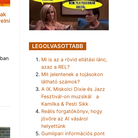
sak
elni
LEGOLVASOTTABB
nban
Mi is az a rövid ellátási lánc,
azaz a REL?
Mit jelentenek a tojásokon
látható számok?
A IX. Miskolci Dixie és Jazz
Fesztivál-on muzsikál a
Kamilka & Pesti Sikk
Reális forgatókönyv, hogy
jövőre az AI vásárol
helyettünk
Gumiipari információs pont