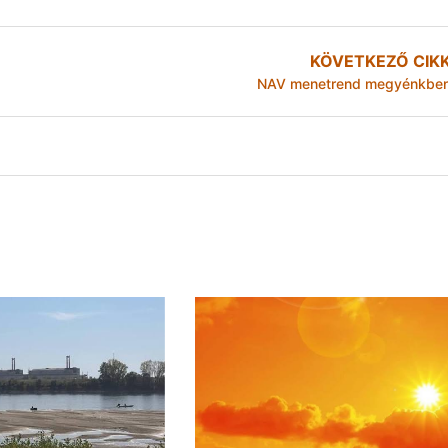
KÖVETKEZŐ CIK
NAV menetrend megyénkbe