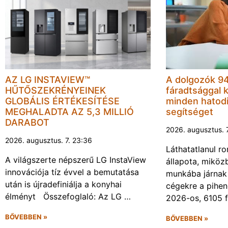
AZ LG INSTAVIEW™
A dolgozók 94
HŰTŐSZEKRÉNYEINEK
fáradtsággal 
GLOBÁLIS ÉRTÉKESÍTÉSE
minden hatodi
MEGHALADTA AZ 5,3 MILLIÓ
segítséget
DARABOT
2026. augusztus. 
2026. augusztus. 7. 23:36
Láthatatlanul r
A világszerte népszerű LG InstaView
állapota, miköz
innovációja tíz évvel a bemutatása
munkába járnak 
után is újradefiniálja a konyhai
cégekre a pihen
élményt Összefoglaló: Az LG …
2026-os, 6105 
BŐVEBBEN »
BŐVEBBEN »