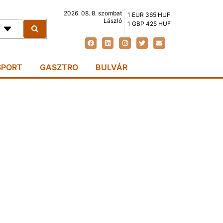
2026. 08. 8. szombat
1 EUR 365 HUF
László
1 GBP 425 HUF
SPORT
GASZTRO
BULVÁR