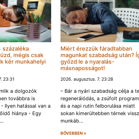
 százaléka
Miért érezzük fáradtabban
küzd, mégis csak
magunkat szabadság után? Í
k kér munkahelyi
győzd le a nyaralás-
másnaposságot!
7. 23:31
2026. augusztus. 7. 23:28
omlik a dolgozók
– Bár a nyári szabadság célja a te
ben továbbra is
regenerálódás, a zsúfolt progra
- Ilyen hatással van a
és a napi rutin felborulása miatt
őidő hiánya - Egy
sokan kimerültebben térnek vissz
f…
munkáb…
BŐVEBBEN »