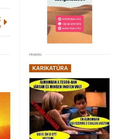
K
n
Hirdetés
KARIKATÚRA