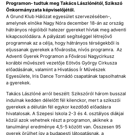
Programon- tudtuk meg Takács Lászlónétól, Szikszó
Önkormányzata képviselőjétől.
A Grund Klub Hálózat egyesület szervezésében-,
amelynek elnöke Nagy Nóra december 18-án az ország
hátrányos régióiból hatezer gyereket hívtak meg adventi
kikapcsolódásra. A pályázati segítséggel létrejövő
programnak az a célja, hogy hátrányos térségekből is
eljussanak gyerekek a fővárosba, nívós programra. Az
Adventi Gyerek Programon a Fővárosi Nagycirkusz
korábbi művészeti vezetője Eötvös György Cirkusza
előadásának, valamint a Hivatásos Ír Művészek
Egyesülete, Iris Dance Tornádó csapatának tapsolhatnak
a gyerekek.
Takács Lászlóné arról beszélt: Szikszóról három busszal
indulnak kedden délelőtt fél kilenckor, mert a szikszói
gyerekek a délután fél egykor kezdődő előadásra
hivatalosak. A Szepesi Iskola 2-3 és 4. osztályos diákjai
közül azok vehetnek részt a programon, akiknek a
tanulmányi eredménye 4,5-5 között van. Összesen 95
gyerek örülhet így a budapesti látogatásnak, a