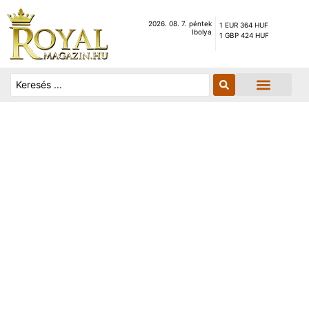
2026. 08. 7. péntek
1 EUR 364 HUF
Ibolya
1 GBP 424 HUF