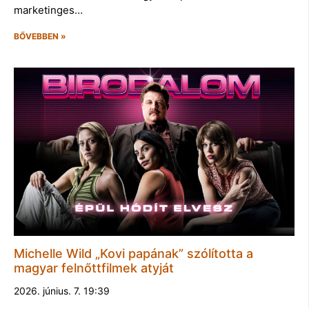
marketinges…
BŐVEBBEN »
Michelle Wild „Kovi papának” szólította a
magyar felnőttfilmek atyját
2026. június. 7. 19:39