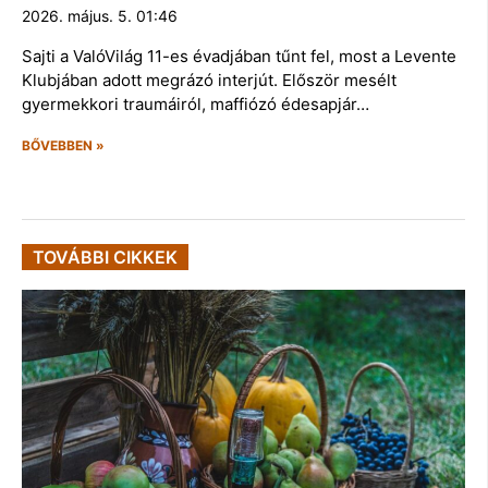
2026. május. 5. 01:46
Sajti a ValóVilág 11-es évadjában tűnt fel, most a Levente
Klubjában adott megrázó interjút. Először mesélt
gyermekkori traumáiról, maffiózó édesapjár…
BŐVEBBEN »
TOVÁBBI CIKKEK