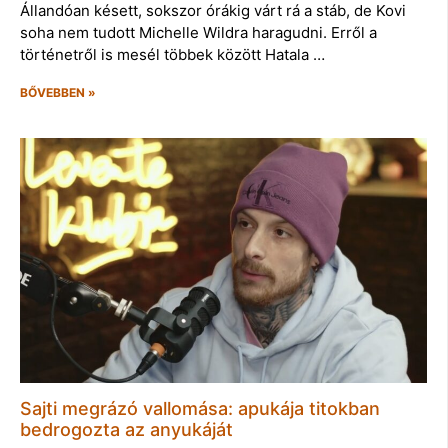
Állandóan késett, sokszor órákig várt rá a stáb, de Kovi
soha nem tudott Michelle Wildra haragudni. Erről a
történetről is mesél többek között Hatala …
BŐVEBBEN »
Sajti megrázó vallomása: apukája titokban
bedrogozta az anyukáját