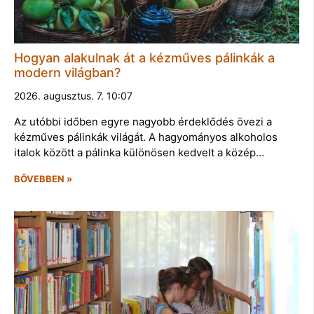
Hogyan alakulnak át a kézműves pálinkák a
modern világban?
2026. augusztus. 7. 10:07
Az utóbbi időben egyre nagyobb érdeklődés övezi a
kézműves pálinkák világát. A hagyományos alkoholos
italok között a pálinka különösen kedvelt a közép…
BŐVEBBEN »