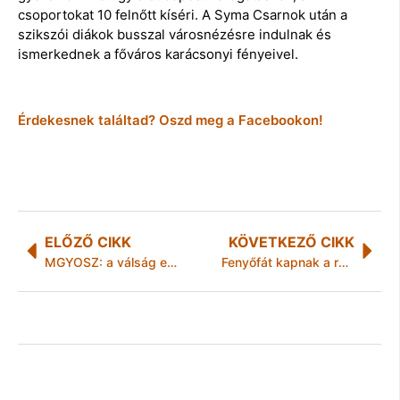
csoportokat 10 felnőtt kíséri. A Syma Csarnok után a
szikszói diákok busszal városnézésre indulnak és
ismerkednek a főváros karácsonyi fényeivel.
Érdekesnek találtad? Oszd meg a Facebookon!
ELŐZŐ CIKK
KÖVETKEZŐ CIKK
MGYOSZ: a válság ellenszere a folyamatos alkalmazkodás
Fenyőfát kapnak a rászoruló, miskolci családok