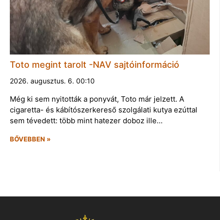
Toto megint tarolt -NAV sajtóinformáció
2026. augusztus. 6. 00:10
Még ki sem nyitották a ponyvát, Toto már jelzett. A
cigaretta- és kábítószerkereső szolgálati kutya ezúttal
sem tévedett: több mint hatezer doboz ille…
BŐVEBBEN »