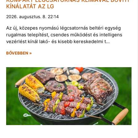
KÍNÁLATÁT AZ LG
2026. augusztus. 8. 22:14
Az új, közepes nyomású légcsatornás beltéri egység
rugalmas telepítést, csendes működést és intelligens
vezérlést kínál lakó- és kisebb kereskedelmi t…
BŐVEBBEN »