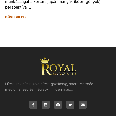
munkásságát a kortárs japán mangák (képregények)
perspektíváj…
BŐVEBBEN »
Hírek, kék hírek, zöld hírek, gazdaság, sport, életmód,
medicina, ezo és még sok minden más…