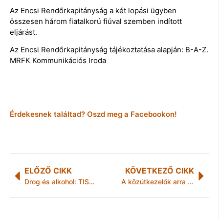
Az Encsi Rendőrkapitányság a két lopási ügyben
összesen három fiatalkorú fiúval szemben indított
eljárást.
Az Encsi Rendőrkapitányság tájékoztatása alapján: B-A-Z.
MRFK Kommunikációs Iroda
Érdekesnek találtad? Oszd meg a Facebookon!
ELŐZŐ CIKK
KÖVETKEZŐ CIKK
Drog és alkohol: TISPOL akció Borsod-Abaúj-Zemplén megyében is
A közútkezelők arra kérik a lakosságot, hogy ónos esőben ne induljanak útnak