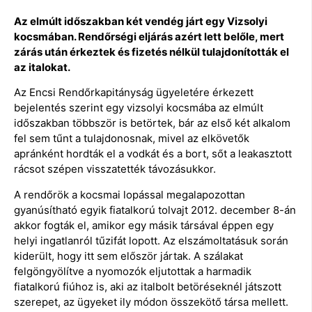
Az elmúlt időszakban két vendég járt egy Vizsolyi
kocsmában. Rendőrségi eljárás azért lett belőle, mert
zárás után érkeztek és fizetés nélkül tulajdonították el
az italokat.
Az Encsi Rendőrkapitányság ügyeletére érkezett
bejelentés szerint egy vizsolyi kocsmába az elmúlt
időszakban többször is betörtek, bár az első két alkalom
fel sem tűnt a tulajdonosnak, mivel az elkövetők
apránként hordták el a vodkát és a bort, sőt a leakasztott
rácsot szépen visszatették távozásukkor.
A rendőrök a kocsmai lopással megalapozottan
gyanúsítható egyik fiatalkorú tolvajt 2012. december 8-án
akkor fogták el, amikor egy másik társával éppen egy
helyi ingatlanról tűzifát lopott. Az elszámoltatásuk során
kiderült, hogy itt sem először jártak. A szálakat
felgöngyölítve a nyomozók eljutottak a harmadik
fiatalkorú fiúhoz is, aki az italbolt betöréseknél játszott
szerepet, az ügyeket ily módon összekötő társa mellett.