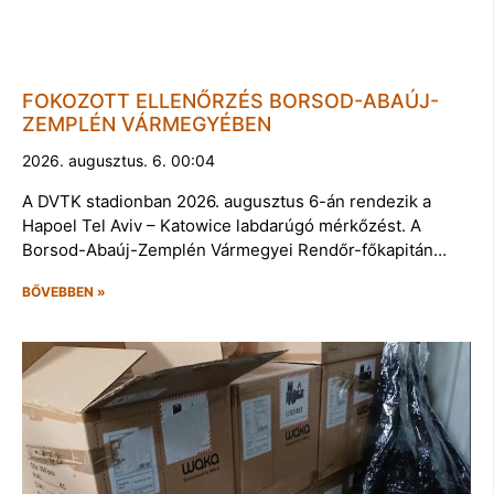
FOKOZOTT ELLENŐRZÉS BORSOD-ABAÚJ-
ZEMPLÉN VÁRMEGYÉBEN
2026. augusztus. 6. 00:04
A DVTK stadionban 2026. augusztus 6-án rendezik a
Hapoel Tel Aviv – Katowice labdarúgó mérkőzést. A
Borsod-Abaúj-Zemplén Vármegyei Rendőr-főkapitán…
BŐVEBBEN »