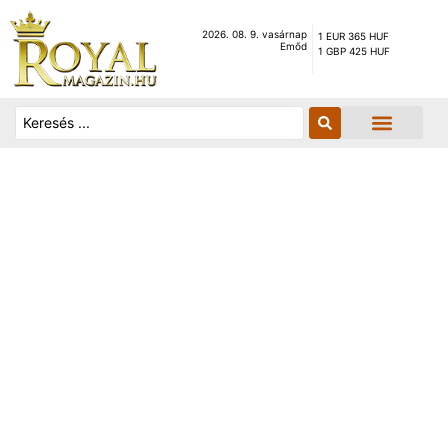
2026. 08. 9. vasárnap
1 EUR 365 HUF
Emőd
1 GBP 425 HUF