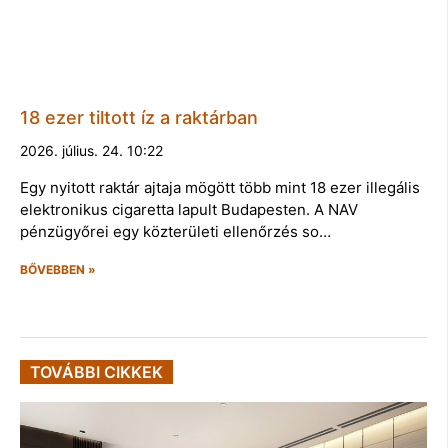
18 ezer tiltott íz a raktárban
2026. július. 24. 10:22
Egy nyitott raktár ajtaja mögött több mint 18 ezer illegális
elektronikus cigaretta lapult Budapesten. A NAV
pénzügyőrei egy közterületi ellenőrzés so…
BŐVEBBEN »
TOVÁBBI CIKKEK