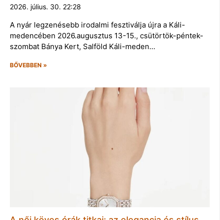
2026. július. 30. 22:28
A nyár legzenésebb irodalmi fesztiválja újra a Káli-
medencében 2026.augusztus 13-15., csütörtök-péntek-
szombat Bánya Kert, Salföld Káli-meden…
BŐVEBBEN »
A női köves órák titkai: az elegancia és stílus