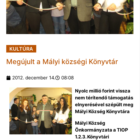
KULTÚRA
Megújult a Mályi községi Könyvtár
2012. december 14.
08:08
Nyolc millió forint vissza
nem térítendő támogatás
elnyerésével szépült meg
Mályi Község Könyvtára
Mályi Község
Önkormányzata a TIOP
1.2.3. Könyvtári