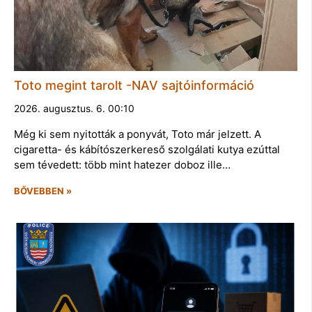
Toto megint tarolt -NAV sajtóinformáció
2026. augusztus. 6. 00:10
Még ki sem nyitották a ponyvát, Toto már jelzett. A
cigaretta- és kábítószerkereső szolgálati kutya ezúttal
sem tévedett: több mint hatezer doboz ille…
BŐVEBBEN »