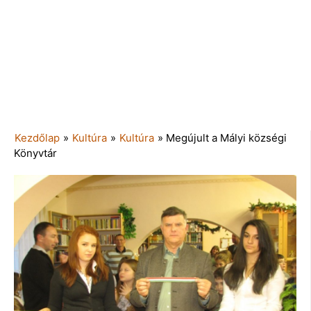
Kezdőlap
»
Kultúra
»
Kultúra
»
Megújult a Mályi községi
Könyvtár