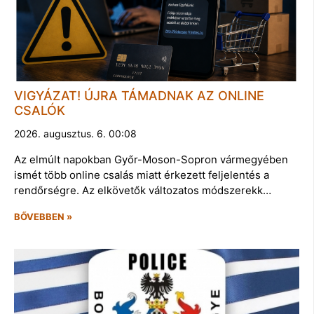
VIGYÁZAT! ÚJRA TÁMADNAK AZ ONLINE
CSALÓK
2026. augusztus. 6. 00:08
Az elmúlt napokban Győr-Moson-Sopron vármegyében
ismét több online csalás miatt érkezett feljelentés a
rendőrségre. Az elkövetők változatos módszerekk…
BŐVEBBEN »