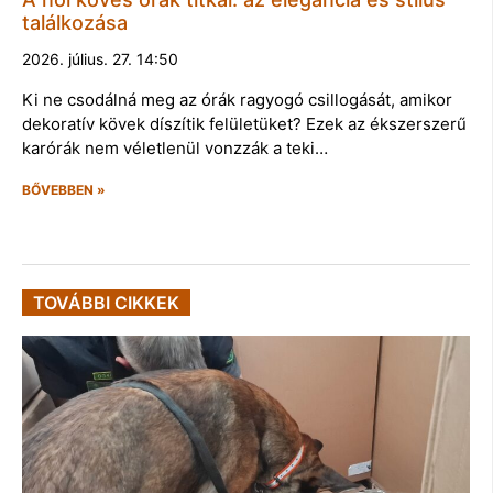
találkozása
2026. július. 27. 14:50
Ki ne csodálná meg az órák ragyogó csillogását, amikor
dekoratív kövek díszítik felületüket? Ezek az ékszerszerű
karórák nem véletlenül vonzzák a teki…
BŐVEBBEN »
TOVÁBBI CIKKEK