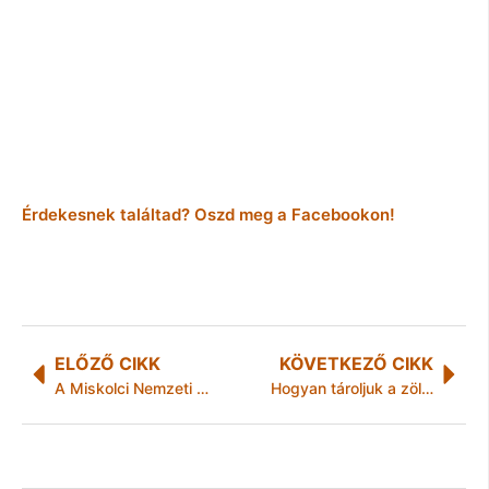
Érdekesnek találtad? Oszd meg a Facebookon!
ELŐZŐ CIKK
KÖVETKEZŐ CIKK
A Miskolci Nemzeti Színház január havi műsora
Hogyan tároljuk a zöldségeket és gyümölcsöket?