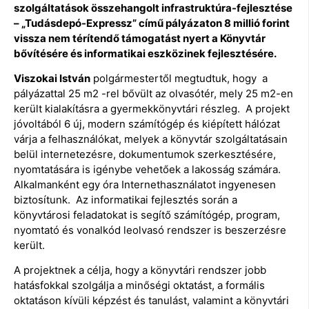
szolgáltatások összehangolt infrastruktúra-fejlesztése
– „Tudásdepó-Expressz” című pályázaton 8 millió forint
vissza nem térítendő támogatást nyert a Könyvtár
bővítésére és informatikai eszközinek fejlesztésére.
Viszokai István
polgármestertől megtudtuk, hogy a
pályázattal 25 m2 -rel bővült az olvasótér, mely 25 m2-en
került kialakításra a gyermekkönyvtári részleg. A projekt
jóvoltából 6 új, modern számítógép és kiépített hálózat
várja a felhasználókat, melyek a könyvtár szolgáltatásain
belül internetezésre, dokumentumok szerkesztésére,
nyomtatására is igénybe vehetőek a lakosság számára.
Alkalmanként egy óra Internethasználatot ingyenesen
biztosítunk. Az informatikai fejlesztés során a
könyvtárosi feladatokat is segítő számítógép, program,
nyomtató és vonalkód leolvasó rendszer is beszerzésre
került.
A projektnek a célja, hogy a könyvtári rendszer jobb
hatásfokkal szolgálja a minőségi oktatást, a formális
oktatáson kívüli képzést és tanulást, valamint a könyvtári