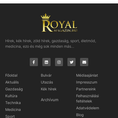
Hírek, kék hírek, zöld hírek, gazdaság, sport, életmód,
medicina, ezo és még sok minden más…
Főoldal
Bulvár
Médiaajánlat
Aktuális
Utazás
Impresszum
Gazdaság
Kék hírek
Partnereink
Kultúra
Felhasználási
Archívum
feltételek
Technika
Adatvédelem
Medicina
Blog
Sport