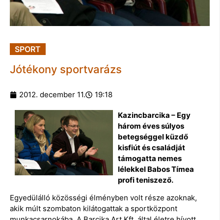
SPORT
Jótékony sportvarázs
2012. december 11.
19:18
Kazincbarcika – Egy
három éves súlyos
betegséggel küzdő
kisfiút és családját
támogatta nemes
lélekkel Babos Tímea
profi teniszező.
Egyedülálló közösségi élményben volt része azoknak,
akik múlt szombaton kilátogattak a sportközpont
munkacsarnokába. A Barcika Art Kft. által életre hívott