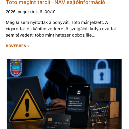
Toto megint tarolt -NAV sajtóinformáció
2026. augusztus. 6. 00:10
Még ki sem nyitották a ponyvát, Toto már jelzett. A
cigaretta- és kábítószerkereső szolgálati kutya ezúttal
sem tévedett: több mint hatezer doboz ille…
BŐVEBBEN »