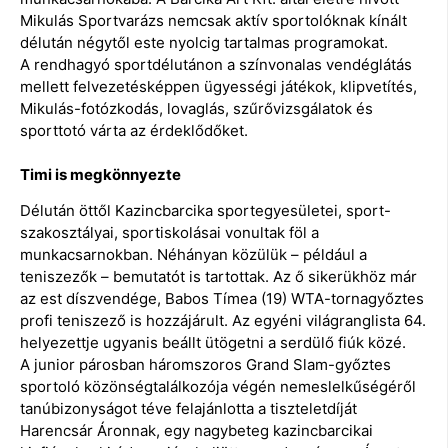
Mikulás Sportvarázs nemcsak aktív sportolóknak kínált
délután négytől este nyolcig tartalmas programokat.
A rendhagyó sportdélutánon a színvonalas vendéglátás
mellett felvezetésképpen ügyességi játékok, klipvetítés,
Mikulás-fotózkodás, lovaglás, szűrővizsgálatok és
sporttotó várta az érdeklődőket.
Timi is megkönnyezte
Délután öttől Kazincbarcika sportegyesületei, sport-
szakosztályai, sportiskolásai vonultak föl a
munkacsarnokban. Néhányan közülük – például a
teniszezők – bemutatót is tartottak. Az ő sikerükhöz már
az est díszvendége, Babos Tímea (19) WTA-tornagyőztes
profi teniszező is hozzájárult. Az egyéni világranglista 64.
helyezettje ugyanis beállt ütögetni a serdülő fiúk közé.
A junior párosban háromszoros Grand Slam-győztes
sportoló közönségtalálkozója végén nemeslelkűségéről
tanúbizonyságot téve felajánlotta a tiszteletdíját
Harencsár Áronnak, egy nagybeteg kazincbarcikai