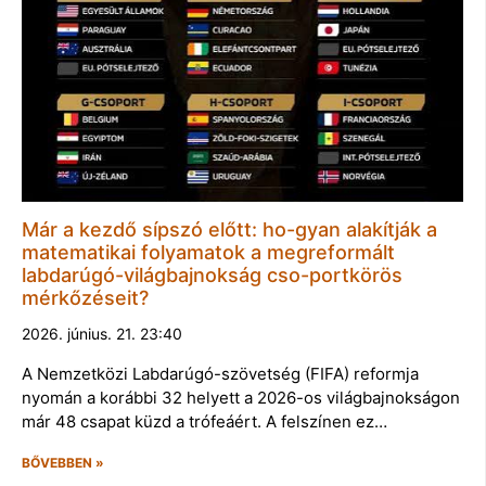
Már a kezdő sípszó előtt: ho-gyan alakítják a
matematikai folyamatok a megreformált
labdarúgó-világbajnokság cso-portkörös
mérkőzéseit?
2026. június. 21. 23:40
A Nemzetközi Labdarúgó-szövetség (FIFA) reformja
nyomán a korábbi 32 helyett a 2026-os világbajnokságon
már 48 csapat küzd a trófeáért. A felszínen ez…
BŐVEBBEN »