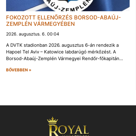
FOKOZOTT ELLENŐRZÉS BORSOD-ABAÚJ-
ZEMPLÉN VÁRMEGYÉBEN
2026. augusztus. 6. 00:04
A DVTK stadionban 2026. augusztus 6-án rendezik a
Hapoel Tel Aviv – Katowice labdarúgó mérkőzést. A
Borsod-Abaúj-Zemplén Vármegyei Rendőr-főkapitán…
BŐVEBBEN »