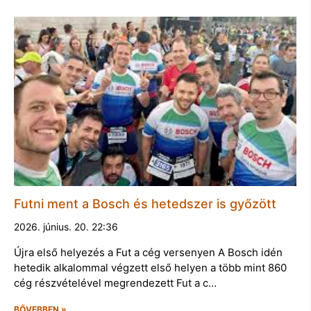
Futni ment a Bosch és hetedszer is győzött
2026. június. 20. 22:36
Újra első helyezés a Fut a cég versenyen A Bosch idén
hetedik alkalommal végzett első helyen a több mint 860
cég részvételével megrendezett Fut a c…
BŐVEBBEN »