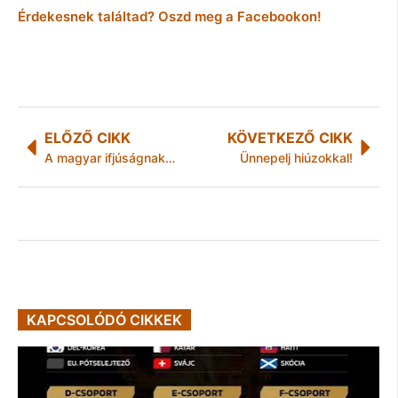
Érdekesnek találtad? Oszd meg a Facebookon!
ELŐZŐ CIKK
KÖVETKEZŐ CIKK
A magyar ifjúságnak össze kell fogni!
Ünnepelj hiúzokkal!
KAPCSOLÓDÓ CIKKEK