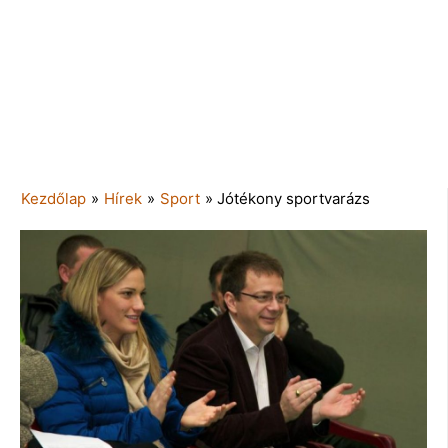
Kezdőlap
»
Hírek
»
Sport
»
Jótékony sportvarázs