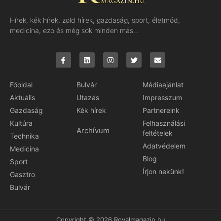
Hírek, kék hírek, zöld hírek, gazdaság, sport, életmód,
medicina, ezo és még sok minden más…
Főoldal
Bulvár
Médiaajánlat
Aktuális
Utazás
Impresszum
Gazdaság
Kék hírek
Partnereink
Kultúra
Felhasználási
Archívum
feltételek
Technika
Adatvédelem
Medicina
Blog
Sport
Írjon nekünk!
Gasztro
Bulvár
Copyright © 2026 Royalmagazin.hu