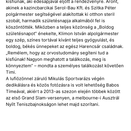
kisfiúnak, aki édesapjával eljött a rendezvényre. Áront,
akinek a kazincbarcikai Serol-Bau Kft. és Szitka Péter
polgármester segítségével alakítottak ki otthon steril
szobát, harmadik születésnapja alkalmából fel is
köszöntötték. Miközben a teljes közönség a „Boldog
születésnapot” énekelte, Klimon István alpolgármester
egy szép, színes tortával kívánt teljes gyógyulást, és
boldog, békés ünnepeket az egész Harencsár családnak.
„Remélem, hogy az orvostudomány segíteni tud a
kisfiúnak! Nagyon meghatott a találkozás, meg is
könnyeztem” – mondta a személyes találkozást követően
Timi.
A lufiözönnel záruló Mikulás Sportvarázs végén
dedikálásra és közös fotózásra is volt lehetőség Babos
Tímeával, akiért a 2013-as szezon elején többek között
az első Grand Slam-versenyen, a melbourne-i Ausztrál
Nyílt Teniszbajnokságon lehet majd szorítani.