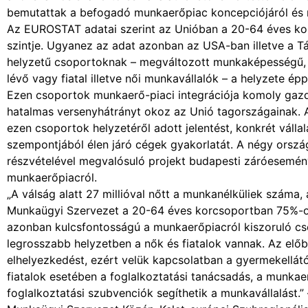
bemutattak a befogadó munkaerőpiac koncepciójáról és 
Az EUROSTAT adatai szerint az Unióban a 20-64 éves kor
szintje. Ugyanez az adat azonban az USA-ban illetve a T
helyzetű csoportoknak – megváltozott munkaképességű, n
lévő vagy fiatal illetve női munkavállalók – a helyzete é
Ezen csoportok munkaerő-piaci integrációja komoly gazda
hatalmas versenyhátrányt okoz az Unió tagországainak. 
ezen csoportok helyzetéről adott jelentést, konkrét váll
szempontjából élen járó cégek gyakorlatát. A négy orszá
részvételével megvalósuló projekt budapesti záróesemén
munkaerőpiacról.
„A válság alatt 27 millióval nőtt a munkanélküliek száma
Munkaügyi Szervezet a 20-64 éves korcsoportban 75%-os f
azonban kulcsfontosságú a munkaerőpiacról kiszoruló cs
legrosszabb helyzetben a nők és fiatalok vannak. Az elő
elhelyezkedést, ezért velük kapcsolatban a gyermekellátó
fiatalok esetében a foglalkoztatási tanácsadás, a munkae
foglalkoztatási szubvenciók segíthetik a munkavállalást.