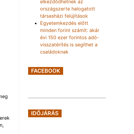
elkezdődhetnek az
országszerte halogatott
társasházi felújítások
Egyetemkezdés előtt
minden forint számít: akár
évi 150 ezer forintos adó-
visszatérítés is segíthet a
családoknak
FACEBOOK
 meg
IDŐJÁRÁS
nerek
n,