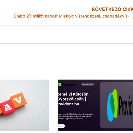
KÖVETKEZŐ CIK
Újabb 27 milliót kapott Miskolc vízrendezési, csapadékvíz-elvezetési fejlesztésekre