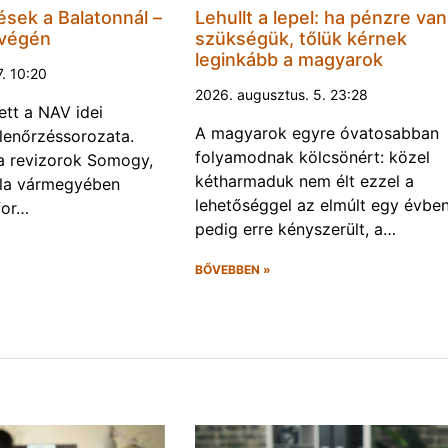
ések a Balatonnál –
Lehullt a lepel: ha pénzre van
 végén
szükségük, tőlük kérnek
leginkább a magyarok
7. 10:20
2026. augusztus. 5. 23:28
ett a NAV idei
A magyarok egyre óvatosabban
llenőrzéssorozata.
folyamodnak kölcsönért: közel
a a revizorok Somogy,
kétharmaduk nem élt ezzel a
la vármegyében
lehetőséggel az elmúlt egy évben
for…
pedig erre kényszerült, a…
BŐVEBBEN »