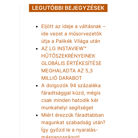
LEGUTÓBBI BEJEGYZÉSEK
Eljött az ideje a váltásnak –
ide vezet a műsorvezetők
útja a Palikék Világa után
AZ LG INSTAVIEW™
HŰTŐSZEKRÉNYEINEK
GLOBÁLIS ÉRTÉKESÍTÉSE
MEGHALADTA AZ 5,3
MILLIÓ DARABOT
A dolgozók 94 százaléka
fáradtsággal küzd, mégis
csak minden hatodik kér
munkahelyi segítséget
Miért érezzük fáradtabban
magunkat szabadság után?
Így győzd le a nyaralás-
másnaposságot!