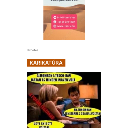
Hirdetés
l
KARIKATÚRA