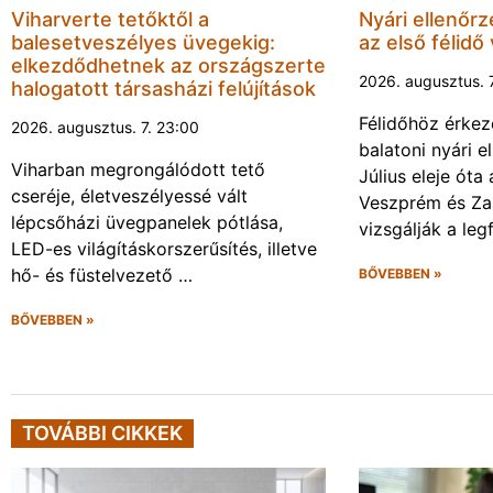
Viharverte tetőktől a
Nyári ellenőrz
balesetveszélyes üvegekig:
az első félidő
elkezdődhetnek az országszerte
2026. augusztus. 
halogatott társasházi felújítások
Félidőhöz érkez
2026. augusztus. 7. 23:00
balatoni nyári e
Viharban megrongálódott tető
Július eleje ót
cseréje, életveszélyessé vált
Veszprém és Za
lépcsőházi üvegpanelek pótlása,
vizsgálják a leg
LED-es világításkorszerűsítés, illetve
hő- és füstelvezető …
BŐVEBBEN »
BŐVEBBEN »
TOVÁBBI CIKKEK