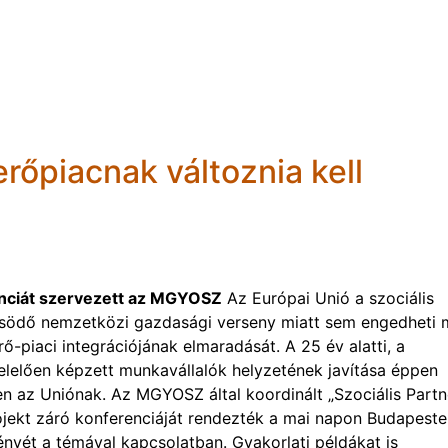
őpiacnak változnia kell
nciát szervezett az MGYOSZ
Az Európai Unió a szociális
ősödő nemzetközi gazdasági verseny miatt sem engedheti
piaci integrációjának elmaradását. A 25 év alatti, a
elően képzett munkavállalók helyzetének javítása éppen
n az Uniónak. Az MGYOSZ által koordinált „Szociális Part
ekt záró konferenciáját rendezték a mai napon Budapeste
nyét a témával kapcsolatban. Gyakorlati példákat is