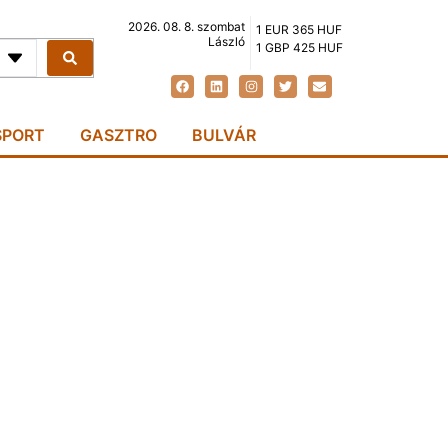
2026. 08. 8. szombat
1 EUR 365 HUF
László
1 GBP 425 HUF
SPORT
GASZTRO
BULVÁR