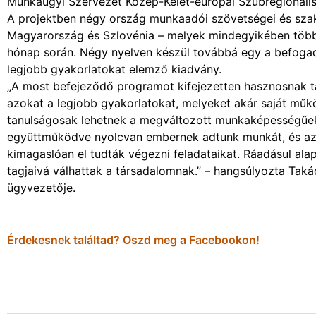
Munkaügyi Szervezet Közép-Kelet-európai Szubregionális
A projektben négy ország munkaadói szövetségei és szaks
Magyarország és Szlovénia – melyek mindegyikében több,
hónap során. Négy nyelven készül továbbá egy a befoga
legjobb gyakorlatokat elemző kiadvány.
„A most befejeződő programot kifejezetten hasznosnak ta
azokat a legjobb gyakorlatokat, melyeket akár saját műk
tanulságosak lehetnek a megváltozott munkaképességűek f
együttműködve nyolcvan embernek adtunk munkát, és azt 
kimagaslóan el tudták végezni feladataikat. Ráadásul ala
tagjaivá válhattak a társadalomnak.” – hangsúlyozta Tak
ügyvezetője.
Érdekesnek találtad? Oszd meg a Facebookon!