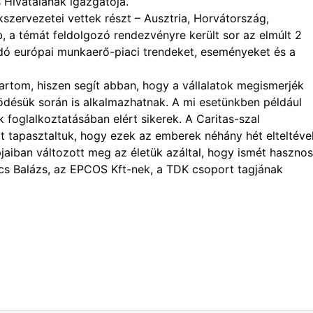
 Hivatalának igazgatója.
zervezetei vettek részt – Ausztria, Horvátország,
 a témát feldolgozó rendezvényre került sor az elmúlt 2
dó európai munkaerő-piaci trendeket, eseményeket és a
rtom, hiszen segít abban, hogy a vállalatok megismerjék
ödésük során is alkalmazhatnak. A mi esetünkben például
oglalkoztatásában elért sikerek. A Caritas-szal
tapasztaltuk, hogy ezek az emberek néhány hét elteltéve
pjaiban változott meg az életük azáltal, hogy ismét hasznos
ács Balázs, az EPCOS Kft-nek, a TDK csoport tagjának