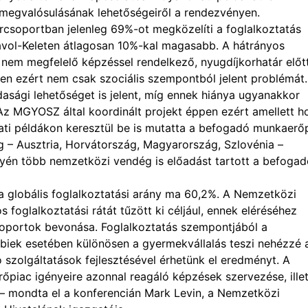
megvalósulásának lehetőségeiről a rendezvényen.
csoportban jelenleg 69%-ot megközelíti a foglalkoztatás
ávol-Keleten átlagosan 10%-kal magasabb. A hátrányos
em megfelelő képzéssel rendelkező, nyugdíjkorhatár előt
ppen ezért nem csak szociális szempontból jelent problémát.
sági lehetőséget is jelent, míg ennek hiánya ugyanakkor
Az MGYOSZ által koordinált projekt éppen ezért amellett h
alati példákon keresztül be is mutatta a befogadó munkaerő
g – Ausztria, Horvátország, Magyarország, Szlovénia –
yén több nemzetközi vendég is előadást tartott a befogad
, a globális foglalkoztatási arány ma 60,2%. A Nemzetközi
oglalkoztatási rátát tűzött ki céljául, ennek eléréséhez
oportok bevonása. Foglalkoztatás szempontjából a
bbiek esetében különösen a gyermekvállalás teszi nehézzé 
 szolgáltatások fejlesztésével érhetünk el eredményt. A
rőpiac igényeire azonnal reagáló képzések szervezése, ille
” – mondta el a konferencián Mark Levin, a Nemzetközi