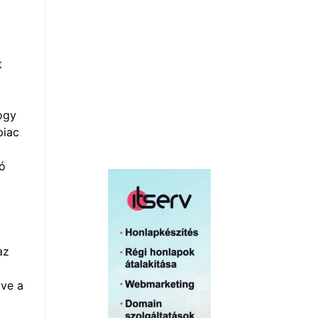
t
ogy
piac
ó
az
tve a