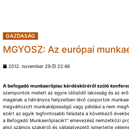
GAZDASÁG
MGYOSZ: Az európai munkaer
2012. november 29.
22:46
A befogadó munkaerőpiac kérdésköréről szóló konfere
szempontok mellett az egyre idősödő lakosság és az er
magának a hátrányos helyzetben lévő csoportok munkaerő-
megváltozott munkaképességű vagy például a nem megfel
ezért az egyik legfontosabb feladata a következő évekbe
a Befogadó Munkaerőpiacért” elnevezésű nemzetközi proj
ahol számos szakértő és vállalatvezető ismertette vélemé