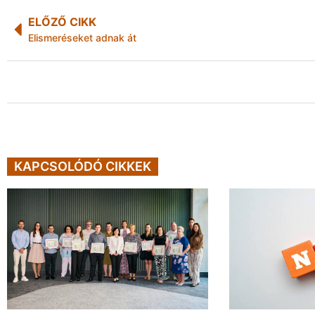
ELŐZŐ CIKK
Elismeréseket adnak át
KAPCSOLÓDÓ CIKKEK